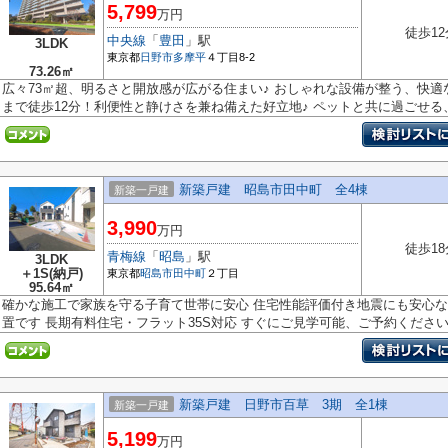
5,799
万円
徒歩12
中央線
「
豊田
」駅
3LDK
東京都
日野市
多摩平
４丁目8-2
73.26㎡
広々73㎡超、明るさと開放感が広がる住まい♪ おしゃれな設備が整う、快適
まで徒歩12分！利便性と静けさを兼ね備えた好立地♪ ペットと共に過ごせる、.
新築戸建 昭島市田中町 全4棟
新築一戸建
3,990
万円
徒歩18
青梅線
「
昭島
」駅
3LDK
＋1S(納戸)
東京都
昭島市
田中町
２丁目
95.64㎡
確かな施工で家族を守る子育て世帯に安心 住宅性能評価付き地震にも安心な
置です 長期有料住宅・フラット35S対応 すぐにご見学可能、ご予約ください.
新築戸建 日野市百草 3期 全1棟
新築一戸建
5,199
万円