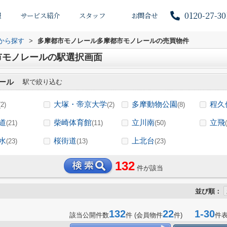
0120-27-30
報
サービス紹介
スタッフ
お問合せ
駅から探す
>
多摩都市モノレール多摩都市モノレールの売買物件
市モノレールの駅選択画面
ール
駅で絞り込む
大塚・帝京大学
多摩動物公園
程久
(2)
(2)
(8)
道
柴崎体育館
立川南
立飛
(21)
(11)
(50)
水
桜街道
上北台
(23)
(13)
(23)
132
件が該当
並び順：
132
22
1-30
該当公開件数
件 (会員物件
件)
件