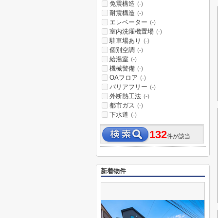
免震構造
(-)
耐震構造
(-)
エレベーター
(-)
室内洗濯機置場
(-)
駐車場あり
(-)
個別空調
(-)
給湯室
(-)
機械警備
(-)
OAフロア
(-)
バリアフリー
(-)
外断熱工法
(-)
都市ガス
(-)
下水道
(-)
132
件が該当
新着物件