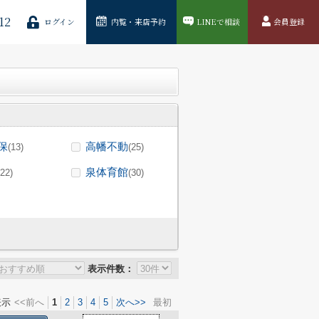
12
ログイン
内覧・来店予約
LINEで相談
会員登録
保
高幡不動
(13)
(25)
泉体育館
(22)
(30)
表示件数：
表示
<<前へ
1
2
3
4
5
次へ>>
最初