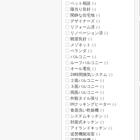
ペット相談
(-)
陽当り良好
(-)
閑静な住宅地
(-)
デザイナーズ
(-)
リフォーム済
(-)
リノベーション済
(-)
眺望良好
(-)
メゾネット
(-)
ベランダ
(-)
バルコニー
(-)
ルーフバルコニー
(-)
オール電化
(-)
24時間換気システム
(-)
２面バルコニー
(-)
３面バルコニー
(-)
両面バルコニー
(-)
外観タイル張り
(-)
IHクッキングヒーター
(-)
食器洗い乾燥機
(-)
システムキッチン
(-)
対面式キッチン
(-)
アイランドキッチン
(-)
追焚機能浴室
(-)
浴室乾燥機
(-)