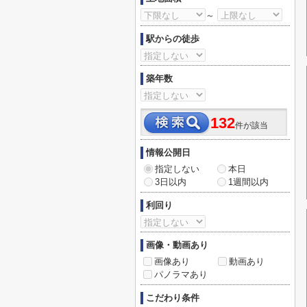
～
駅からの徒歩
築年数
132
件が該当
情報公開日
指定しない
本日
3日以内
1週間以内
利回り
画像・動画あり
画像あり
動画あり
パノラマあり
こだわり条件