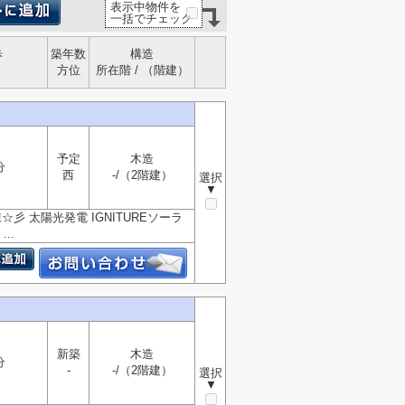
表示中物件を
一括でチェック
歩
築年数
構造
方位
所在階 / （階建）
予定
木造
分
西
-/（2階建）
選択
▼
 太陽光発電 IGNITUREソーラ
..
新築
木造
分
-
-/（2階建）
選択
▼