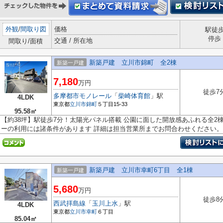
外観
/
間取り図
価格
駅徒
停歩
交通 / 所在地
間取り/面積
新築戸建 立川市錦町 全2棟
新築一戸建
7,180
万円
徒歩7
多摩都市モノレール
「
柴崎体育館
」駅
4LDK
東京都
立川市
錦町
５丁目15-33
95.58㎡
【約38坪】駅徒歩7分！太陽光パネル搭載 公園に面した開放感あふれる全2棟☆彡
ーの利用には諸条件があります 詳細は担当営業所までお問合わせください。 .
新築戸建 立川市幸町6丁目 全1棟
新築一戸建
5,680
万円
徒歩8
西武拝島線
「
玉川上水
」駅
4LDK
東京都
立川市
幸町
６丁目
85.04㎡