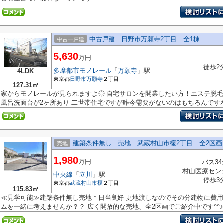
中古戸建 日野市万願寺2丁目 全1棟
中古一戸建
5,630
万円
徒歩2
多摩都市モノレール
「
万願寺
」駅
4LDK
東京都
日野市
万願寺
２丁目
127.31㎡
家からモノレールが見られますよ◎ 自宅サロンを開業したい方！エステ脱毛
風呂洗面台が2ヶ所あり 二世帯住宅ですが昨今需要がないのはもちろんですね.
建築条件無し 売地 武蔵村山市榎2丁目 全2区画
売地
1,980
万円
バス34
村山医療セン
中央線
「
立川
」駅
停歩3
東京都
武蔵村山市
榎
２丁目
115.83㎡
≪見学可能≫建築条件無し売地＊日当良好 更地渡しなのでその分建物に費用
ムを一緒に考えませんか？？ 広く開放的な売地、全2区画でご紹介中です^^♪ .