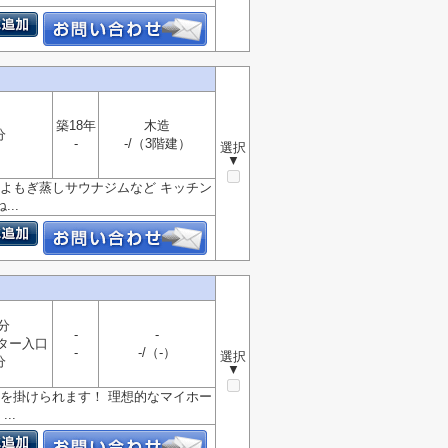
築18年
木造
分
-
-/（3階建）
選択
▼
よもぎ蒸しサウナジムなど キッチン
..
分
-
-
ター入口
-
-/（-）
選択
分
▼
を掛けられます！ 理想的なマイホー
..