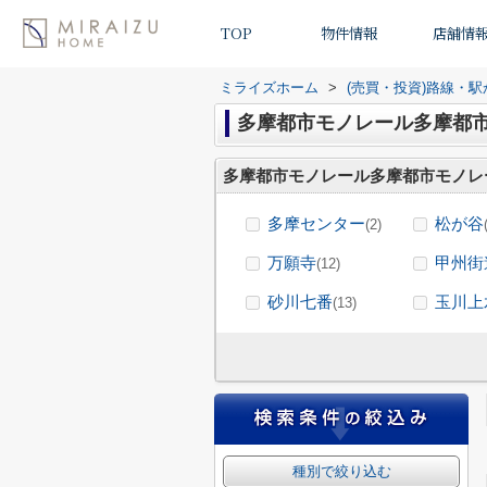
TOP
物件情報
店舗情
ミライズホーム
>
(売買・投資)路線・
多摩都市モノレール多摩都
多摩都市モノレール多摩都市モノレ
多摩センター
松が谷
(2)
万願寺
甲州街
(12)
砂川七番
玉川上
(13)
種別で絞り込む