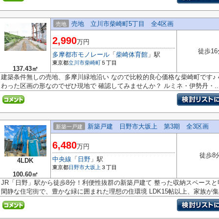
売地 立川市柴崎町5丁目 全4区画
売地
2,990
万円
徒歩16
多摩都市モノレール
「
柴崎体育館
」駅
東京都
立川市
柴崎町
５丁目
137.43㎡
建築条件無しの売地、多摩川緑地沿い なので比較的良心価格な柴崎町です♪ 
わった区画の形なのでぜひ現地で 確認してみませんか？ ルミネ・伊勢丹・..
新築戸建 日野市大坂上 第3期 全3区画
新築一戸建
6,480
万円
徒歩8
中央線
「
日野
」駅
4LDK
東京都
日野市
大坂上
３丁目
100.60㎡
JR「日野」駅から徒歩8分！利便性抜群の新築戸建て 整った収納スペース
閑静な住宅街で、豊かな緑に囲まれた理想の住環境 LDK15帖以上、家族が集.