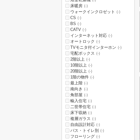
床暖房
(-)
ウォークインクロゼット
(-)
CS
(-)
BS
(-)
CATV
(-)
インターネット対応
(-)
オートロック
(-)
TVモニタ付インターホン
(-)
宅配ボックス
(-)
2階以上
(-)
10階以上
(-)
20階以上
(-)
1階の物件
(-)
最上階
(-)
南向き
(-)
角部屋
(-)
輸入住宅
(-)
二世帯住宅
(-)
床下収納
(-)
複層ガラス
(-)
自由設計対応
(-)
バス・トイレ別
(-)
フローリング
(-)