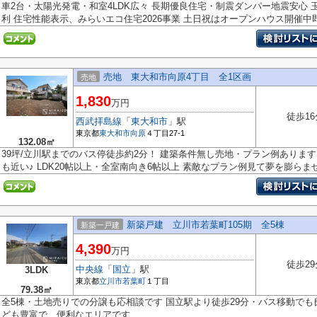
車2台・太陽光発電・和室4LDK広々 長期優良住宅・制震ダンパー地震安心 
利 住宅性能表示、みらいエコ住宅2026事業 土日祝はオープンハウス開催中即.
売地 東大和市向原4丁目 全1区画
売地
1,830
万円
徒歩16
西武拝島線
「
東大和市
」駅
東京都
東大和市
向原
４丁目27-1
132.08㎡
39坪/立川駅までのバス停徒歩約2分！ 建築条件無し売地・プラン例ありま
も近い♪ LDK20帖以上・全室南向き6帖以上 素敵なプラン例見て夢を膨らませ.
新築戸建 立川市若葉町105期 全5棟
新築一戸建
4,390
万円
徒歩29
中央線
「
国立
」駅
3LDK
東京都
立川市
若葉町
１丁目
79.38㎡
全5棟・土地売りでの分譲も応相談です 国立駅より徒歩29分・バス移動でも
ども豊富で、便利なエリアです