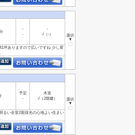
-
-
分
-
-/（-）
選択
▼
41坪ありますので広いですね 少し変
.
予定
木造
分
-
-/（2階建）
選択
▼
と明るい全室2面採光の心地よい住まい
..