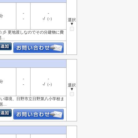
-
-
分
-
-/（-）
選択
▼
☆彡 更地渡しなのでその分建物に費
..
-
-
分
-
-/（-）
選択
▼
しい環境、日野市立日野第八小学校ま
..