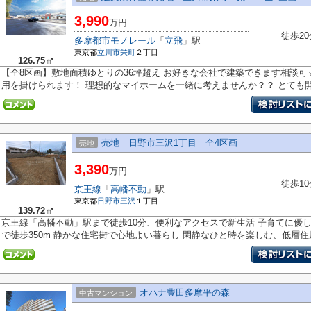
3,990
万円
徒歩20
多摩都市モノレール
「
立飛
」駅
東京都
立川市
栄町
２丁目
126.75㎡
【全8区画】敷地面積ゆとりの36坪超え お好きな会社で建築できます相談可
用を掛けられます！ 理想的なマイホームを一緒に考えませんか？？ とても開.
売地 日野市三沢1丁目 全4区画
売地
3,390
万円
徒歩10
京王線
「
高幡不動
」駅
東京都
日野市
三沢
１丁目
139.72㎡
京王線「高幡不動」駅まで徒歩10分、便利なアクセスで新生活 子育てに優
で徒歩350m 静かな住宅街で心地よい暮らし 閑静なひと時を楽しむ、低層住居.
オハナ豊田多摩平の森
中古マンション