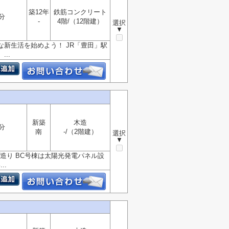
築12年
鉄筋コンクリート
分
-
4階/（12階建）
選択
▼
な新生活を始めよう！ JR「豊田」駅
..
新築
木造
分
南
-/（2階建）
選択
▼
造り BC号棟は太陽光発電パネル設
..