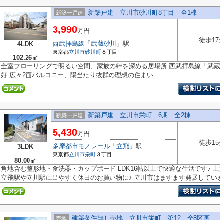
新築戸建 立川市砂川町8丁目 全1棟
新築一戸建
3,990
万円
徒歩17
西武拝島線
「
武蔵砂川
」駅
4LDK
東京都
立川市
砂川町
８丁目
102.26㎡
全室フローリングで明るい空間、家族の絆を深める居場所 西武拝島線「武蔵
好 広々2面バルコニー、陽当たり抜群の理想の住まい
新築戸建 立川市栄町 6期 全2棟
新築一戸建
5,430
万円
徒歩15
多摩都市モノレール
「
立飛
」駅
3LDK
東京都
立川市
栄町
３丁目
80.00㎡
角地含む整形地・食洗器・カップボード LDK16帖以上で快適な生活です♪
立飛駅や立川駅に出やすく休日のお買い物に♪ 立川市はますます発展していき.
建築条件無し売地 立川市栄町 第12 全8区画
売地