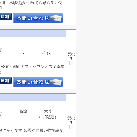
玉川上水駅徒歩7.8分で通勤通学に便
..
-
-
分
-
-/（-）
選択
▼
す 公道・都市ガス・セブンとスギ薬局
..
新築
木造
分
-
-/（2階建）
選択
▼
良さそうです 公園やお買い物施設な