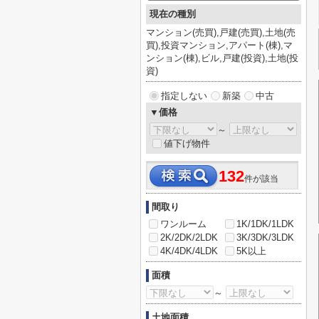
現在の種別
マンション(売買),戸建(売買),土地(売
買),投資マンション,アパート(棟),マ
ンション(棟),ビル,戸建(投資),土地(投
資)
指定しない
新築
中古
▼価格
～
値下げ物件
132
件が該当
間取り
ワンルーム
1K/1DK/1LDK
2K/2DK/2LDK
3K/3DK/3LDK
4K/4DK/4LDK
5K以上
面積
～
土地面積