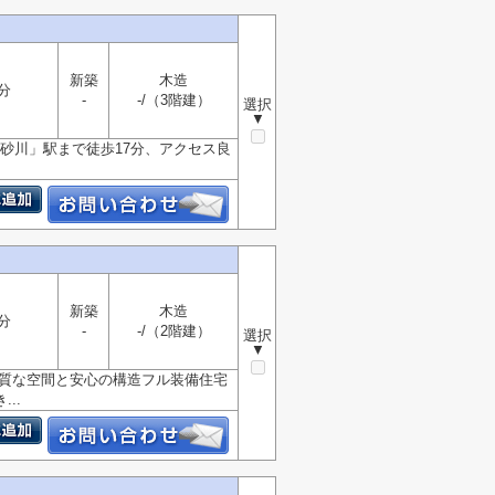
新築
木造
分
-
-/（3階建）
選択
▼
砂川」駅まで徒歩17分、アクセス良
新築
木造
分
-
-/（2階建）
選択
▼
 上質な空間と安心の構造フル装備住宅
..