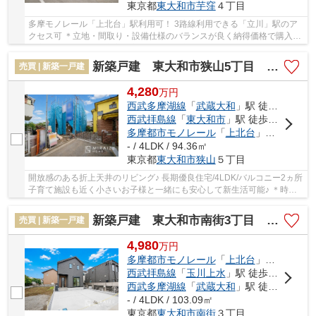
東京都
東大和市
芋窪
４丁目
多摩モノレール「上北台」駅利用可！ 3路線利用できる「立川」駅のア
クセス可 ＊立地・間取り・設備仕様のバランスが良く納得価格で購入＊
住宅性能評価付きで安心邸宅！色んな不安を...
新築戸建 東大和市狭山5丁目 全1棟
売買 | 新築一戸建
4,280
万
円
西武多摩湖線
「
武蔵大和
」駅 徒歩14分
西武拝島線
「
東大和市
」駅 徒歩30分
多摩都市モノレール
「
上北台
」駅 徒歩32分
- / 4LDK / 94.36㎡
東京都
東大和市
狭山
５丁目
開放感のある折上天井のリビング♪ 長期優良住宅/4LDK/バルコニー2ヵ所
子育て施設も近く小さいお子様と一緒にも安心して新生活可能♪ ＊時間
外対応はご予約を！ローンのご相談・資金計...
新築戸建 東大和市南街3丁目 全2棟
売買 | 新築一戸建
4,980
万
円
多摩都市モノレール
「
上北台
」駅 徒歩17分
西武拝島線
「
玉川上水
」駅 徒歩19分
西武多摩湖線
「
武蔵大和
」駅 徒歩40分
- / 4LDK / 103.09㎡
東京都
東大和市
南街
３丁目