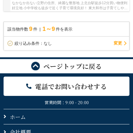
なかなか出ない立野の住所、綺麗な整形地 上北台駅徒歩12分買い物便利
好立地 小中学校も徒歩で近く子育て環境良好！ 東大和市は子育てしやす
い街♪ 限定1区画、ぜひプランご相談お声掛...
9
1～9
該当物件数
件
件を表示
変更
絞り込み条件：
なし
ページトップに戻る
電話でお問い合わせする
営業時間：9:00 - 20:00
ホーム
会社概要