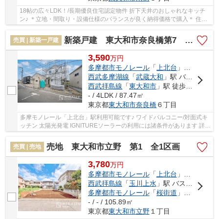
18帖の広々LDK！/長期優良住宅認定物件 折下天井のおしゃれなキッチ
ン♪ ＊立地・間取り・設備仕様のバランスが良く納得価格で購入＊ 住宅
性能評価付きで安心邸宅！色んな不安を解消い...
新築戸建 東大和市奈良橋第7 全5棟
売買 | 新築一戸建
3,590
万
円
多摩都市モノレール
「
上北台
」駅 徒歩18分
西武多摩湖線
「
武蔵大和
」駅 バス8分 「東大和一小南」 停歩4分
西武拝島線
「
東大和市
」駅 徒歩29分
- / 4LDK / 87.47㎡
東京都
東大和市
奈良橋
６丁目
多摩モノレール「上北台」駅利用可能です♪ ワイドバルコニー/対面式キ
ッチン 太陽光発電 IGNITUREソーラーの利用には諸条件があります 詳細
は担当営業所までお問合わせください。
売地 東大和市立野 第1 全1区画
売買 | 売地
3,780
万
円
多摩都市モノレール
「
上北台
」駅 徒歩12分
西武拝島線
「
玉川上水
」駅 バス10分 「都立東大和高校南」 停歩4分
多摩都市モノレール
「
桜街道
」駅 徒歩16分
- / - / 105.89㎡
東京都
東大和市
立野
１丁目