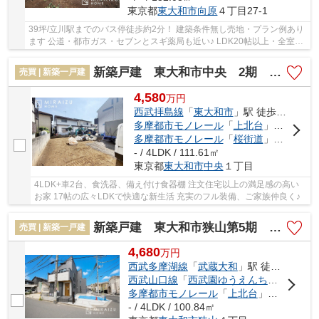
東京都
東大和市
向原
４丁目27-1
39坪/立川駅までのバス停徒歩約2分！ 建築条件無し売地・プラン例あり
ます 公道・都市ガス・セブンとスギ薬局も近い♪ LDK20帖以上・全室南
向き6帖以上 素敵なプラン例見て夢を膨らませ...
新築戸建 東大和市中央 2期 全1棟
売買 | 新築一戸建
4,580
万
円
西武拝島線
「
東大和市
」駅 徒歩19分
多摩都市モノレール
「
上北台
」駅 徒歩25分
多摩都市モノレール
「
桜街道
」駅 徒歩25分
- / 4LDK / 111.61㎡
東京都
東大和市
中央
１丁目
4LDK+車2台、食洗器、備え付け食器棚 注文住宅以上の満足感の高い
お家 17帖の広々LDKで快適な新生活 充実のフル装備、ご家族仲良く♪
新築戸建 東大和市狭山第5期 全2棟
売買 | 新築一戸建
4,680
万
円
西武多摩湖線
「
武蔵大和
」駅 徒歩10分
西武山口線
「
西武園ゆうえんち
」駅 徒歩3
多摩都市モノレール
「
上北台
」駅 徒歩32分
- / 4LDK / 100.84㎡