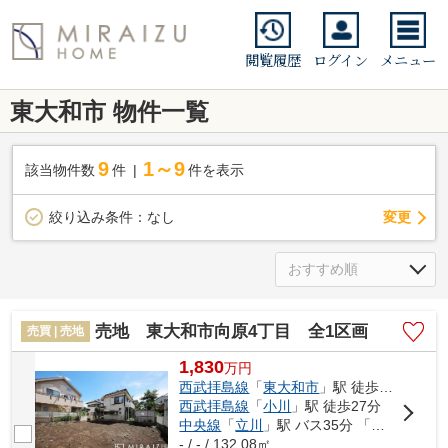
閲覧履歴
ログイン
メニュー
東大和市 物件一覧
9
1～9
該当物件数
件
件を表示
変更
絞り込み条件：
なし
売地 東大和市向原4丁目 全1区画
売買 | 売地
1,830
万
円
西武拝島線
「
東大和市
」駅 徒歩16分
西武拝島線
「
小川
」駅 徒歩27分
中央線
「
立川
」駅 バス35分 「新堀（東京都）」 停歩2分
- / - / 132.08㎡