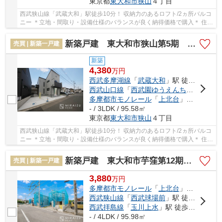
東京都
東大和市
狭山
４丁目
西武狭山線「武蔵大和」駅徒歩10分！ 収納力のあるロフト/2ヵ所バルコ
ニー ＊立地・間取り・設備仕様のバランスが良く納得価格で購入＊ 住宅
性能評価付きで安心邸宅！色んな不安を解...
新築戸建 東大和市狭山第5期 全2棟
売買 | 新築一戸建
新築
4,380
万
円
西武多摩湖線
「
武蔵大和
」駅 徒歩10分
西武山口線
「
西武園ゆうえんち
」駅 徒歩3
多摩都市モノレール
「
上北台
」駅 徒歩32分
- / 3LDK / 95.58㎡
東京都
東大和市
狭山
４丁目
西武狭山線「武蔵大和」駅徒歩10分！ 収納力のあるロフト/2ヵ所バルコ
ニー ＊立地・間取り・設備仕様のバランスが良く納得価格で購入＊ 住宅
性能評価付きで安心邸宅！色んな不安を解...
新築戸建 東大和市芋窪第12期 全12棟
売買 | 新築一戸建
3,880
万
円
多摩都市モノレール
「
上北台
」駅 徒歩18分
西武狭山線
「
西武球場前
」駅 徒歩34分
西武拝島線
「
玉川上水
」駅 徒歩38分
- / 4LDK / 95.98㎡