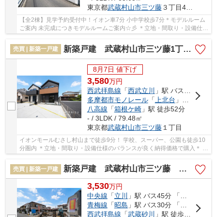
東京都
武蔵村山市
三ツ藤
３丁目43-16
【全2棟】見学予約受付中！イオン車7分 小中学校歩7分＊モデルルーム
ご案内 未完成につきモデルルームご案内☆彡 ＊立地・間取り・設備仕様
のバランスが良く納得価格で購入＊ 住宅性能...
新築戸建 武蔵村山市三ツ藤1丁目第1期 全4棟
売買 | 新築一戸建
8月7日 値下げ
3,580
万
円
西武拝島線
「
西武立川
」駅 バス24分 「三ツ藤住宅」 停歩6分
多摩都市モノレール
「
上北台
」駅 徒歩45分
八高線
「
箱根ケ崎
」駅 徒歩52分
- / 3LDK / 79.48㎡
東京都
武蔵村山市
三ツ藤
１丁目
イオンモールむさし村山まで徒歩9分！ 学校、スーパー、公園も徒歩10
分圏内 ＊立地・間取り・設備仕様のバランスが良く納得価格で購入＊ 住
宅性能評価付きで安心邸宅！色んな不安を解...
新築戸建 武蔵村山市三ツ藤 全2棟
売買 | 新築一戸建
3,530
万
円
中央線
「
立川
」駅 バス45分 「三ツ藤住宅」 停歩5分
青梅線
「
昭島
」駅 バス30分 「三ツ藤」 停歩8分
西武拝島線
「
武蔵砂川
」駅 徒歩41分