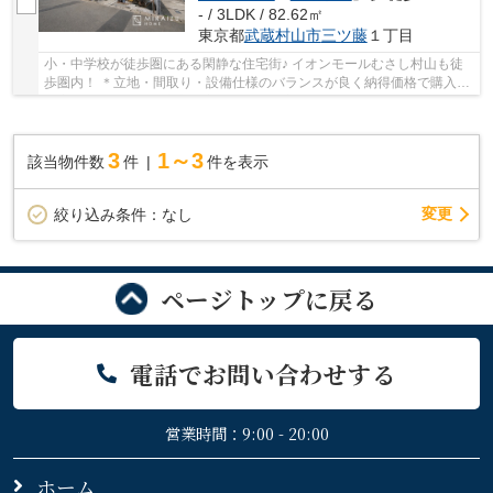
- / 3LDK / 82.62㎡
東京都
武蔵村山市
三ツ藤
１丁目
小・中学校が徒歩圏にある閑静な住宅街♪ イオンモールむさし村山も徒
歩圏内！ ＊立地・間取り・設備仕様のバランスが良く納得価格で購入＊
住宅性能評価付きで安心邸宅！色んな不安を...
3
1～3
該当物件数
件
件を表示
変更
絞り込み条件：
なし
ページトップに戻る
電話でお問い合わせする
営業時間：9:00 - 20:00
ホーム