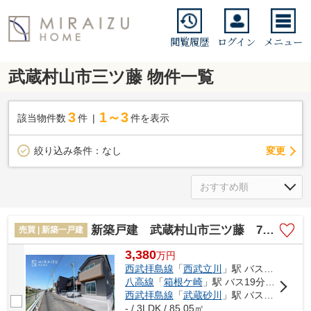
閲覧履歴
ログイン
メニュー
武蔵村山市三ツ藤 物件一覧
3
1～3
該当物件数
件
件を表示
変更
絞り込み条件：
なし
新築戸建 武蔵村山市三ツ藤 7期 全2棟
売買 | 新築一戸建
3,380
万
円
西武拝島線
「
西武立川
」駅 バス9分 「残堀」 停歩6分
八高線
「
箱根ケ崎
」駅 バス19分 「三ツ藤」 停歩6分
西武拝島線
「
武蔵砂川
」駅 バス15分 「三ツ藤」 停歩6分
- / 3LDK / 85.05㎡