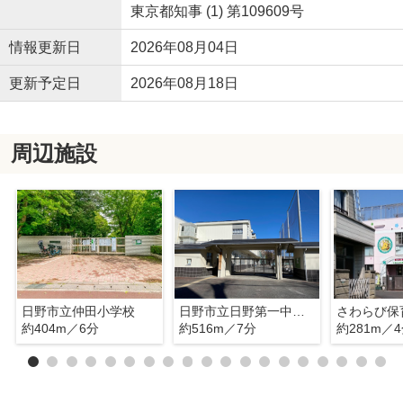
東京都知事 (1) 第109609号
情報更新日
2026年08月04日
更新予定日
2026年08月18日
周辺施設
日野市立仲田小学校
日野市立日野第一中学校
さわらび保
約404m／6分
約516m／7分
約281m／