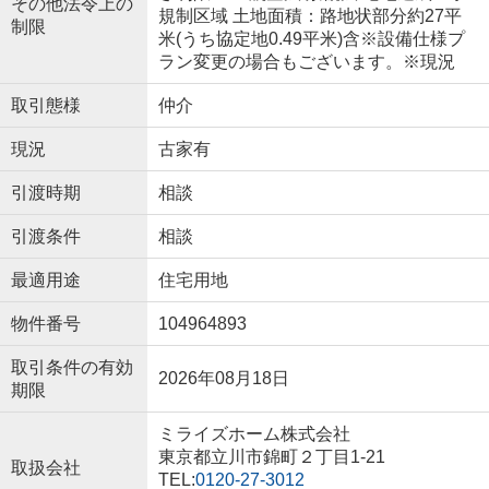
その他法令上の
規制区域 土地面積：路地状部分約27平
制限
米(うち協定地0.49平米)含※設備仕様プ
ラン変更の場合もございます。※現況
取引態様
仲介
現況
古家有
引渡時期
相談
引渡条件
相談
最適用途
住宅用地
物件番号
104964893
取引条件の有効
2026年08月18日
期限
ミライズホーム株式会社
東京都立川市錦町２丁目1-21
取扱会社
TEL:
0120-27-3012