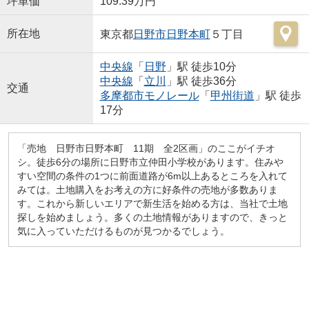
坪単価
109.39万円
所在地
東京都
日野市
日野本町
５丁目
中央線
「
日野
」駅 徒歩10分
中央線
「
立川
」駅 徒歩36分
交通
多摩都市モノレール
「
甲州街道
」駅 徒歩
17分
「売地 日野市日野本町 11期 全2区画」のここがイチオ
シ。徒歩6分の場所に日野市立仲田小学校があります。住みや
すい空間の条件の1つに前面道路が6m以上あるところを入れて
みては。土地購入をお考えの方に好条件の売地が多数ありま
す。これから新しいエリアで新生活を始める方は、当社で土地
探しを始めましょう。多くの土地情報がありますので、きっと
気に入っていただけるものが見つかるでしょう。