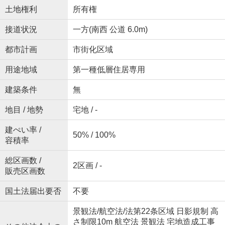
土地権利
所有権
接道状況
一方(南西 公道 6.0m)
都市計画
市街化区域
用途地域
第一種低層住居専用
建築条件
無
地目 / 地勢
宅地 / -
建ぺい率 /
50% / 100%
容積率
総区画数 /
2区画 / -
販売区画数
国土法届出要否
不要
景観法/航空法/法第22条区域 日影規制 高
さ制限10m 航空法 景観法 宅地造成工事