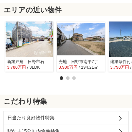
エリアの近い物件
新築戸建 日野市石田 全4区画
売地 日野市南平7丁目 全1区画
3,780
万
円
/ 3LDK
3,980
万
円
/ 194.21㎡
3,798
万
円
こだわり特集
日当たり良好物件特集
駅徒歩15分以内物件特集