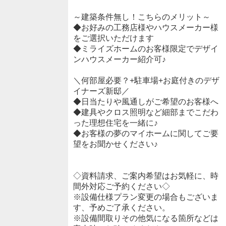
～建築条件無し！こちらのメリット～
◆お好みの工務店様やハウスメーカー様
をご選択いただけます
◆ミライズホームのお客様限定でデザイ
ンハウスメーカー紹介可♪
＼何部屋必要？+駐車場+お庭付きのデザ
イナーズ新邸／
◆日当たりや風通しがご希望のお客様へ
◆建具やクロス照明など細部までこだわ
った理想住宅を一緒に♪
◆お客様の夢のマイホームに関してご要
望をお聞かせください♪
◇資料請求、ご案内希望はお気軽に、時
間外対応ご予約ください◇
※設備仕様プラン変更の場合もございま
す、予めご了承ください。
※設備間取りその他気になる箇所などは