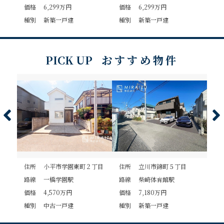
価格 6,299万円
価格 6,299万円
価格
種別 新築一戸建
種別 新築一戸建
種
PICK UP
おすすめ物件
住所 小平市学園東町２丁目
住所 立川市錦町５丁目
住
路線 一橋学園駅
路線 柴崎体育館駅
路
価格 4,570万円
価格 7,180万円
価格
種別 中古一戸建
種別 新築一戸建
種