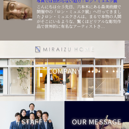
写真では伝わらない迫力！ロン・ミュエク展
こんにちは☆彡先日、六本木にある森美術館で
開催中の「ロン・ミュエク展」へ行ってきまし
た♪ロン・ミュエクさんは、まるで本物の人間
がそこにいるような、驚くほどリアルな彫刻作
品で世界的に有名なアーティストさ...
COMPANY
STAFF
OUR MESSAGE