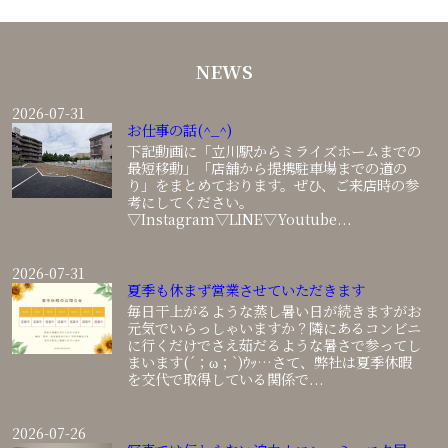
NEWS
2026-07-31
お仕事の話(^_^)
下記動画に「立川駅からミライズホームまでの
最短移動」「店舗から提携駐車場までの道の
り」をまとめております。ぜひ、ご来店時の参
考にしてください。
▽Instagram▽LINE▽Youtube...
2026-07-31
夏季も休まず営業させていただきます
毎日干上がるような蒸し暑い日が続きますがお
元気でいらっしゃいますか？隣にあるコンビニ
に行くだけでさえ茹だるような暑さで参ってし
まいます(´；ω；`)ｳｯ…さて、弊社は夏季休暇
を交代で取得している関係で...
2026-07-26