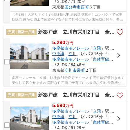
- / 3LDK / 71.20㎡
東京都
国分寺市
西町
５丁目
【全2棟】大通りすぐ！3沿線利用OK 周辺環境充実！コンパクトで家事
動線◎ 確かな施工で家族を守る子育て世帯に安心♪ 未完成に付き、モデ
ルルームご案内☆彡 ＊立地と間取りと設備仕様...
新築戸建 立川市栄町2丁目 全2棟
売買 | 新築一戸建
5,290
万
円
多摩都市モノレール
「
立飛
」駅 徒歩21分
中央線
「
立川
」駅 バス16分 「昭和第一学園」 停歩4分
多摩都市モノレール
「
泉体育館
」駅 徒歩2
- / 3LDK / 84.46㎡
東京都
立川市
栄町
２丁目
多摩モノレール「立飛」駅徒歩21分良好アクセス 住宅性能評価付き永く
安心して暮らせますね 閑静な住宅街で子育てにも最適な立地 食洗機など
含め奥様も快適に家事育児が整います 立川...
新築戸建 立川市栄町2丁目 全2棟
売買 | 新築一戸建
5,690
万
円
多摩都市モノレール
「
立飛
」駅 徒歩21分
中央線
「
立川
」駅 バス16分 「昭和第一学園」 停歩4分
多摩都市モノレール
「
泉体育館
」駅 徒歩2
- / 4LDK / 91.29㎡