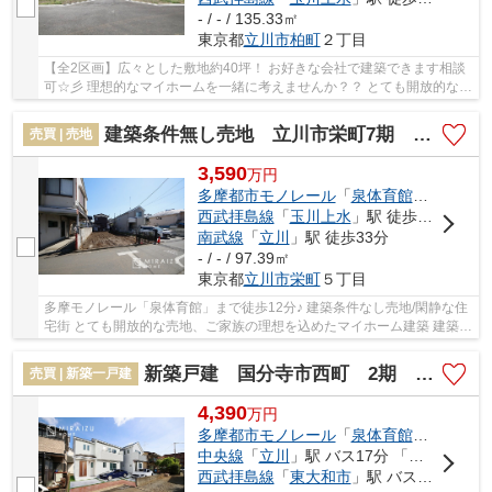
- / - / 135.33㎡
東京都
立川市
柏町
２丁目
【全2区画】広々とした敷地約40坪！ お好きな会社で建築できます相談
可☆彡 理想的なマイホームを一緒に考えませんか？？ とても開放的な売
地、ご家族の理想を込めたマイホーム建築 建...
建築条件無し売地 立川市栄町7期 全1区画
売買 | 売地
3,590
万
円
多摩都市モノレール
「
泉体育館
」駅 徒歩1
西武拝島線
「
玉川上水
」駅 徒歩30分
南武線
「
立川
」駅 徒歩33分
- / - / 97.39㎡
東京都
立川市
栄町
５丁目
多摩モノレール「泉体育館」まで徒歩12分♪ 建築条件なし売地/閑静な住
宅街 とても開放的な売地、ご家族の理想を込めたマイホーム建築 建築条
件無しでお好みのハウスメーカー工務店OK！...
新築戸建 国分寺市西町 2期 全2棟
売買 | 新築一戸建
4,390
万
円
多摩都市モノレール
「
泉体育館
」駅 徒歩1
中央線
「
立川
」駅 バス17分 「榎戸弁天」 停歩2分
西武拝島線
「
東大和市
」駅 バス11分 「榎戸弁天」 停歩2分