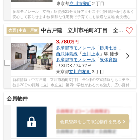
東京都
立川市
栄町
２丁目
多摩モノレール「立飛」駅徒歩21分良好アクセス 住宅性能評価付き永く
安心して暮らせますね 閑静な住宅街で子育てにも最適な立地 食洗機など
含め奥様も快適に家事育児が整います 立川...
中古戸建 立川市柏町3丁目 全1棟
売買 | 中古一戸建
3,780
万
円
多摩都市モノレール
「
砂川七番
」駅 徒歩1
西武拝島線
「
玉川上水
」駅 徒歩16分
多摩都市モノレール
「
泉体育館
」駅 徒歩1
- / 3LDK / 74.77㎡
東京都
立川市
柏町
３丁目
新着情報：中古戸建 立川市柏町3丁目 全1棟の空室情報ならコチラ。
徒歩20分の距離に立川市立立川第四中学校があるのも魅力。広い庭付き
なので、お子様にストレスを感じさせることも...
会員物件
会員登録をして限定物件を見る