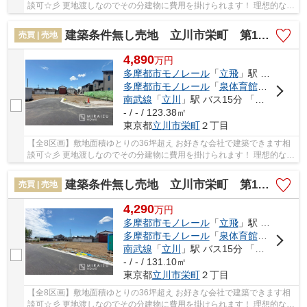
談可☆彡 更地渡しなのでその分建物に費用を掛けられます！ 理想的なマ
イホームを一緒に考えませんか？？ とても開...
建築条件無し売地 立川市栄町 第12 全8区画
売買 | 売地
4,890
万
円
多摩都市モノレール
「
立飛
」駅 徒歩20分
多摩都市モノレール
「
泉体育館
」駅 徒歩2
南武線
「
立川
」駅 バス15分 「昭和第一学園」 停歩4分
- / - / 123.38㎡
東京都
立川市
栄町
２丁目
【全8区画】敷地面積ゆとりの36坪超え お好きな会社で建築できます相
談可☆彡 更地渡しなのでその分建物に費用を掛けられます！ 理想的なマ
イホームを一緒に考えませんか？？ とても開...
建築条件無し売地 立川市栄町 第12 全8区画
売買 | 売地
4,290
万
円
多摩都市モノレール
「
立飛
」駅 徒歩20分
多摩都市モノレール
「
泉体育館
」駅 徒歩2
南武線
「
立川
」駅 バス15分 「昭和第一学園」 停歩4分
- / - / 131.10㎡
東京都
立川市
栄町
２丁目
【全8区画】敷地面積ゆとりの36坪超え お好きな会社で建築できます相
談可☆彡 更地渡しなのでその分建物に費用を掛けられます！ 理想的なマ