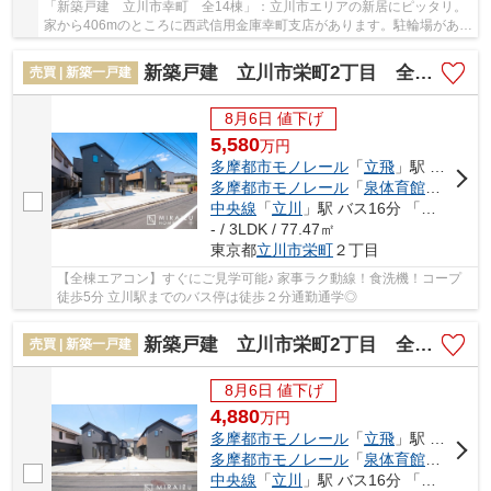
「新築戸建 立川市幸町 全14棟」：立川市エリアの新居にピッタリ。
家から406mのところに西武信用金庫幸町支店があります。駐輪場がある
ので、バイクも自転車も置いておくことができ...
新築戸建 立川市栄町2丁目 全4棟
売買 | 新築一戸建
8月6日 値下げ
5,580
万
円
多摩都市モノレール
「
立飛
」駅 徒歩19分
多摩都市モノレール
「
泉体育館
」駅 徒歩
中央線
「
立川
」駅 バス16分 「東栄会」 停歩2分
- / 3LDK / 77.47㎡
東京都
立川市
栄町
２丁目
【全棟エアコン】すぐにご見学可能♪ 家事ラク動線！食洗機！コープ
徒歩5分 立川駅までのバス停は徒歩２分通勤通学◎
新築戸建 立川市栄町2丁目 全4棟
売買 | 新築一戸建
8月6日 値下げ
4,880
万
円
多摩都市モノレール
「
立飛
」駅 徒歩19分
多摩都市モノレール
「
泉体育館
」駅 徒歩
中央線
「
立川
」駅 バス16分 「東栄会」 停歩2分