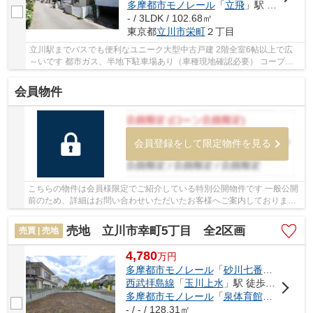
多摩都市モノレール
「
立飛
」駅 徒歩23分
- / 3LDK / 102.68㎡
東京都
立川市
栄町
２丁目
立川駅までバスでも便利なユニーク大型中古戸建 2階全室6帖以上で広
～いです 都市ガス、半地下駐車場あり（車種現地確認必要） コープみ
らいが近くてお買い物に便利です
会員物件
会員登録をして限定物件を見る
こちらの物件は会員様限定でご紹介している特別公開物件です 一般公開
前のため、詳細はお問い合わせいただいたお客様へご案内しております
少しでもご興味をお持ちの方は、お早めにお...
売地 立川市幸町5丁目 全2区画
売買 | 売地
4,780
万
円
多摩都市モノレール
「
砂川七番
」駅 徒歩1
西武拝島線
「
玉川上水
」駅 徒歩14分
多摩都市モノレール
「
泉体育館
」駅 徒歩1
- / - / 128.31㎡