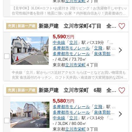
東京都
立川市
栄町
２丁目
【見学OK】3LDK+ロフト+お庭付き 2階リビング！お洗濯物干しやすい♪
住宅性能評価を取得！地震に強いお家 ＊内外観自信あり！資産価値の高
いお家を選びませんか？＊ 子育て施設も近く...
新築戸建 立川市栄町4丁目 全2棟
売買 | 新築一戸建
5,590
万
円
中央線
「
立川
」駅 バス19分 「公社住宅前」 停歩4分
多摩都市モノレール
「
立飛
」駅 徒歩11分
多摩都市モノレール
「
泉体育館
」駅 徒歩1
- / 4LDK / 73.70㎡
東京都
立川市
栄町
４丁目
中央線「立川」駅からバス近好アクセス ららぽーとなどお買い物環境も
充実 食洗器付のキッチン、ロフト天井高い 南道路で大変開放的なZEH水
準の邸宅 住宅性能評価・BELS・ご見学予約ぜ...
新築戸建 立川市栄町 6期 全2棟
売買 | 新築一戸建
5,580
万
円
多摩都市モノレール
「
立飛
」駅 徒歩15分
多摩都市モノレール
「
泉体育館
」駅 徒歩1
中央線
「
立川
」駅 バス14分 「栄町三丁目（立川市）」 停歩4分
- / 3LDK / 80.00㎡
東京都
立川市
栄町
３丁目