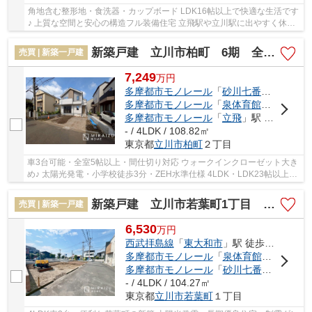
角地含む整形地・食洗器・カップボード LDK16帖以上で快適な生活です
♪ 上質な空間と安心の構造フル装備住宅 立飛駅や立川駅に出やすく休日
のお買い物に♪ 立川市はますます発展していき...
新築戸建 立川市柏町 6期 全1棟
売買 | 新築一戸建
7,249
万
円
多摩都市モノレール
「
砂川七番
」駅 徒歩1
多摩都市モノレール
「
泉体育館
」駅 徒歩1
多摩都市モノレール
「
立飛
」駅 徒歩20分
- / 4LDK / 108.82㎡
東京都
立川市
柏町
２丁目
車3台可能・全室5帖以上・間仕切り対応 ウォークインクローゼット大き
め♪ 太陽光発電・小学校徒歩3分・ZEH水準仕様 4LDK・LDK23帖以上・
床暖房付き 防犯シャッター付で安心の暮らしです！
新築戸建 立川市若葉町1丁目 全2棟
売買 | 新築一戸建
6,530
万
円
西武拝島線
「
東大和市
」駅 徒歩19分
多摩都市モノレール
「
泉体育館
」駅 徒歩1
多摩都市モノレール
「
砂川七番
」駅 徒歩2
- / 4LDK / 104.27㎡
東京都
立川市
若葉町
１丁目