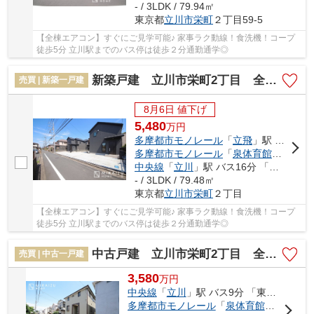
- / 3LDK / 79.94㎡
東京都
立川市
栄町
２丁目59-5
【全棟エアコン】すぐにご見学可能♪ 家事ラク動線！食洗機！コープ
徒歩5分 立川駅までのバス停は徒歩２分通勤通学◎
新築戸建 立川市栄町2丁目 全4棟
売買 | 新築一戸建
8月6日 値下げ
5,480
万
円
多摩都市モノレール
「
立飛
」駅 徒歩19分
多摩都市モノレール
「
泉体育館
」駅 徒歩
中央線
「
立川
」駅 バス16分 「東栄会」 停歩2分
- / 3LDK / 79.48㎡
東京都
立川市
栄町
２丁目
【全棟エアコン】すぐにご見学可能♪ 家事ラク動線！食洗機！コープ
徒歩5分 立川駅までのバス停は徒歩２分通勤通学◎
中古戸建 立川市栄町2丁目 全1棟
売買 | 中古一戸建
3,580
万
円
中央線
「
立川
」駅 バス9分 「東栄会」 停歩6分
多摩都市モノレール
「
泉体育館
」駅 徒歩2