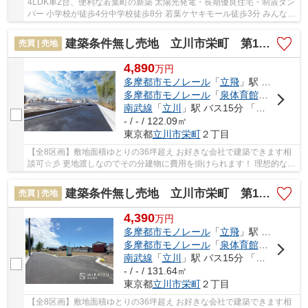
4LDK車2台、便利な若葉町の新築 太陽光発電・長期優良住宅・制震ダン
パー 小学校が徒歩4分中学校徒歩8分 若葉ケヤキモール徒歩3分 みんなが
大好きな若葉町の中でもとても便利な立地で...
建築条件無し売地 立川市栄町 第12 全8区画
売買 | 売地
4,890
万
円
多摩都市モノレール
「
立飛
」駅 徒歩20分
多摩都市モノレール
「
泉体育館
」駅 徒歩2
南武線
「
立川
」駅 バス15分 「昭和第一学園」 停歩4分
- / - / 122.09㎡
東京都
立川市
栄町
２丁目
【全8区画】敷地面積ゆとりの36坪超え お好きな会社で建築できます相
談可☆彡 更地渡しなのでその分建物に費用を掛けられます！ 理想的なマ
イホームを一緒に考えませんか？？ とても開...
建築条件無し売地 立川市栄町 第12 全8区画
売買 | 売地
4,390
万
円
多摩都市モノレール
「
立飛
」駅 徒歩20分
多摩都市モノレール
「
泉体育館
」駅 徒歩2
南武線
「
立川
」駅 バス15分 「昭和第一学園」 停歩4分
- / - / 131.64㎡
東京都
立川市
栄町
２丁目
【全8区画】敷地面積ゆとりの36坪超え お好きな会社で建築できます相