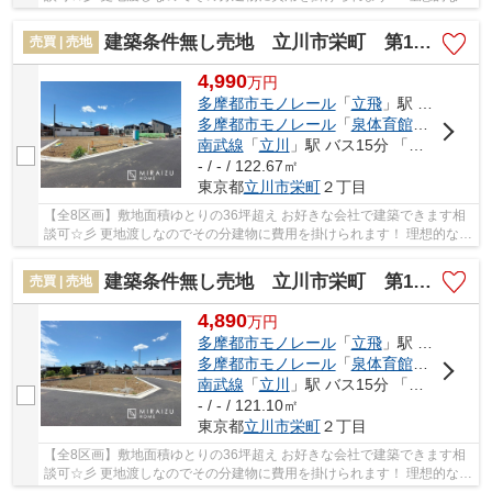
イホームを一緒に考えませんか？？ とても開...
建築条件無し売地 立川市栄町 第12 全8区画
売買 | 売地
4,990
万
円
多摩都市モノレール
「
立飛
」駅 徒歩20分
多摩都市モノレール
「
泉体育館
」駅 徒歩2
南武線
「
立川
」駅 バス15分 「昭和第一学園」 停歩4分
- / - / 122.67㎡
東京都
立川市
栄町
２丁目
【全8区画】敷地面積ゆとりの36坪超え お好きな会社で建築できます相
談可☆彡 更地渡しなのでその分建物に費用を掛けられます！ 理想的なマ
イホームを一緒に考えませんか？？ とても開...
建築条件無し売地 立川市栄町 第12 全8区画
売買 | 売地
4,890
万
円
多摩都市モノレール
「
立飛
」駅 徒歩20分
多摩都市モノレール
「
泉体育館
」駅 徒歩2
南武線
「
立川
」駅 バス15分 「昭和第一学園」 停歩4分
- / - / 121.10㎡
東京都
立川市
栄町
２丁目
【全8区画】敷地面積ゆとりの36坪超え お好きな会社で建築できます相
談可☆彡 更地渡しなのでその分建物に費用を掛けられます！ 理想的なマ