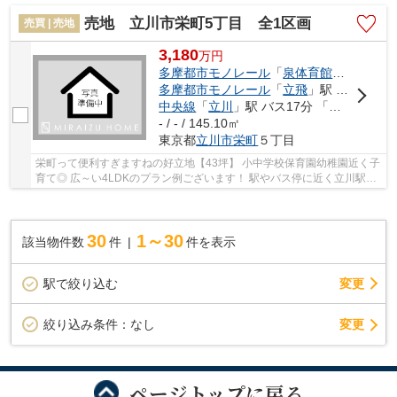
イホームを一緒に考えませんか？？ とても開...
売地 立川市栄町5丁目 全1区画
売買 | 売地
3,180
万
円
多摩都市モノレール
「
泉体育館
」駅 徒歩1
多摩都市モノレール
「
立飛
」駅 徒歩15分
中央線
「
立川
」駅 バス17分 「公社住宅」 停歩4分
- / - / 145.10㎡
東京都
立川市
栄町
５丁目
栄町って便利すぎますねの好立地【43坪】 小中学校保育園幼稚園近く子
育て◎ 広～い4LDKのプラン例ございます！ 駅やバス停に近く立川駅も
楽アクセス叶う 更地渡しなのでその分建物に費...
30
1～30
該当物件数
件
件を表示
駅で絞り込む
変更
変更
絞り込み条件：
なし
ページトップに戻る