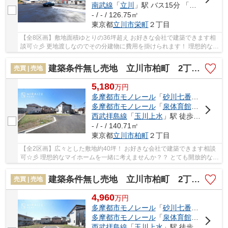
南武線
「
立川
」駅 バス15分 「昭和第一学園」 停歩4分
- / - / 126.75㎡
東京都
立川市
栄町
２丁目
【全8区画】敷地面積ゆとりの36坪超え お好きな会社で建築できます相
談可☆彡 更地渡しなのでその分建物に費用を掛けられます！ 理想的なマ
イホームを一緒に考えませんか？？ とても開...
建築条件無し売地 立川市柏町 2丁目 全2区画
売買 | 売地
5,180
万
円
多摩都市モノレール
「
砂川七番
」駅 徒歩1
多摩都市モノレール
「
泉体育館
」駅 徒歩1
西武拝島線
「
玉川上水
」駅 徒歩24分
- / - / 140.71㎡
東京都
立川市
柏町
２丁目
【全2区画】広々とした敷地約40坪！ お好きな会社で建築できます相談
可☆彡 理想的なマイホームを一緒に考えませんか？？ とても開放的な売
地、ご家族の理想を込めたマイホーム建築 建...
建築条件無し売地 立川市柏町 2丁目 全2区画
売買 | 売地
4,960
万
円
多摩都市モノレール
「
砂川七番
」駅 徒歩1
多摩都市モノレール
「
泉体育館
」駅 徒歩1
西武拝島線
「
玉川上水
」駅 徒歩24分