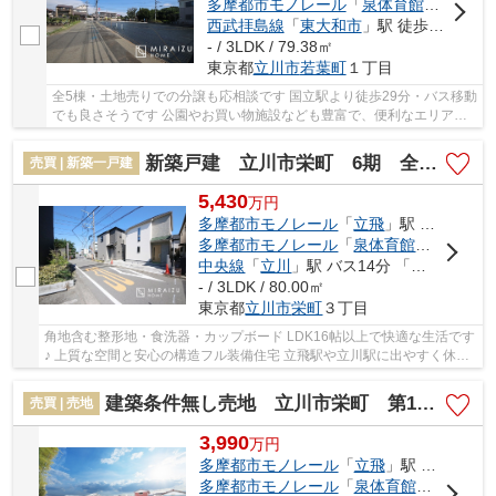
多摩都市モノレール
「
泉体育館
」駅 徒歩
西武拝島線
「
東大和市
」駅 徒歩29分
- / 3LDK / 79.38㎡
東京都
立川市
若葉町
１丁目
全5棟・土地売りでの分譲も応相談です 国立駅より徒歩29分・バス移動
でも良さそうです 公園やお買い物施設なども豊富で、便利なエリアで
す
新築戸建 立川市栄町 6期 全2棟
売買 | 新築一戸建
5,430
万
円
多摩都市モノレール
「
立飛
」駅 徒歩15分
多摩都市モノレール
「
泉体育館
」駅 徒歩1
中央線
「
立川
」駅 バス14分 「栄町三丁目（立川市）」 停歩4分
- / 3LDK / 80.00㎡
東京都
立川市
栄町
３丁目
角地含む整形地・食洗器・カップボード LDK16帖以上で快適な生活です
♪ 上質な空間と安心の構造フル装備住宅 立飛駅や立川駅に出やすく休日
のお買い物に♪ 立川市はますます発展していき...
建築条件無し売地 立川市栄町 第12 全8区画
売買 | 売地
3,990
万
円
多摩都市モノレール
「
立飛
」駅 徒歩20分
多摩都市モノレール
「
泉体育館
」駅 徒歩2