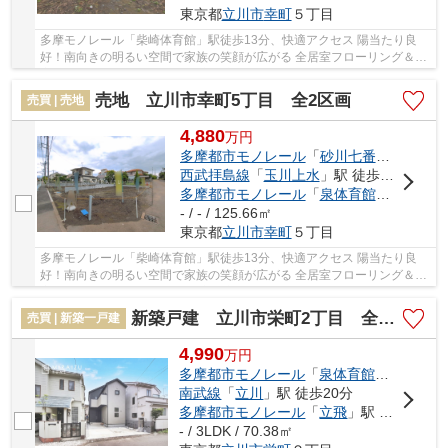
東京都
立川市
幸町
５丁目
多摩モノレール「柴崎体育館」駅徒歩13分、快適アクセス 陽当たり良
好！南向きの明るい空間で家族の笑顔が広がる 全居室フローリング＆充
実の収納スペース理想の生活 立川市柴崎町に、...
売地 立川市幸町5丁目 全2区画
売買 | 売地
4,880
万
円
多摩都市モノレール
「
砂川七番
」駅 徒歩1
西武拝島線
「
玉川上水
」駅 徒歩14分
多摩都市モノレール
「
泉体育館
」駅 徒歩1
- / - / 125.66㎡
東京都
立川市
幸町
５丁目
多摩モノレール「柴崎体育館」駅徒歩13分、快適アクセス 陽当たり良
好！南向きの明るい空間で家族の笑顔が広がる 全居室フローリング＆充
実の収納スペース理想の生活 立川市柴崎町に、...
新築戸建 立川市栄町2丁目 全1棟
売買 | 新築一戸建
4,990
万
円
多摩都市モノレール
「
泉体育館
」駅 徒歩2
南武線
「
立川
」駅 徒歩20分
多摩都市モノレール
「
立飛
」駅 徒歩23分
- / 3LDK / 70.38㎡