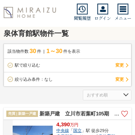
閲覧履歴
ログイン
メニュー
泉体育館駅物件一覧
30
1～30
該当物件数
件
件を表示
駅で絞り込む
変更
変更
絞り込み条件：
なし
新築戸建 立川市若葉町105期 全5棟
売買 | 新築一戸建
4,390
万
円
中央線
「
国立
」駅 徒歩29分