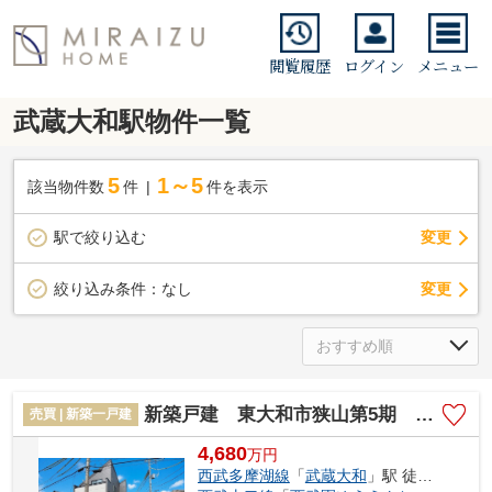
閲覧履歴
ログイン
メニュー
武蔵大和駅物件一覧
5
1～5
該当物件数
件
件を表示
駅で絞り込む
変更
変更
絞り込み条件：
なし
新築戸建 東大和市狭山第5期 全2棟
売買 | 新築一戸建
4,680
万
円
西武多摩湖線
「
武蔵大和
」駅 徒歩10分