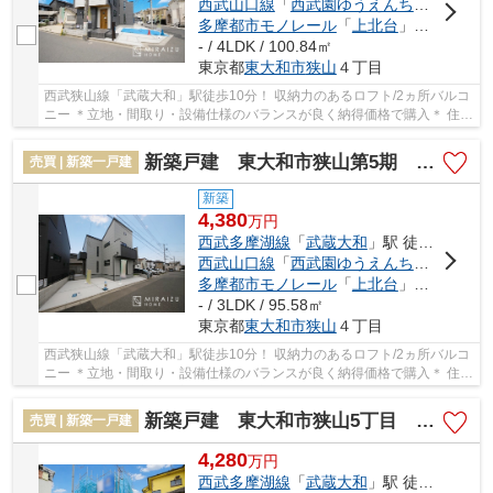
西武山口線
「
西武園ゆうえんち
」駅 徒歩3
多摩都市モノレール
「
上北台
」駅 徒歩32分
- / 4LDK / 100.84㎡
東京都
東大和市
狭山
４丁目
西武狭山線「武蔵大和」駅徒歩10分！ 収納力のあるロフト/2ヵ所バルコ
ニー ＊立地・間取り・設備仕様のバランスが良く納得価格で購入＊ 住宅
性能評価付きで安心邸宅！色んな不安を解...
新築戸建 東大和市狭山第5期 全2棟
売買 | 新築一戸建
新築
4,380
万
円
西武多摩湖線
「
武蔵大和
」駅 徒歩10分
西武山口線
「
西武園ゆうえんち
」駅 徒歩3
多摩都市モノレール
「
上北台
」駅 徒歩32分
- / 3LDK / 95.58㎡
東京都
東大和市
狭山
４丁目
西武狭山線「武蔵大和」駅徒歩10分！ 収納力のあるロフト/2ヵ所バルコ
ニー ＊立地・間取り・設備仕様のバランスが良く納得価格で購入＊ 住宅
性能評価付きで安心邸宅！色んな不安を解...
新築戸建 東大和市狭山5丁目 全1棟
売買 | 新築一戸建
4,280
万
円
西武多摩湖線
「
武蔵大和
」駅 徒歩14分