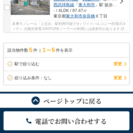
西武拝島線
「
東大和市
」駅 徒歩29分
- / 4LDK / 87.47㎡
東京都
東大和市
奈良橋
６丁目
多摩モノレール「上北台」駅利用可能です♪ ワイドバルコニー/対面式キ
ッチン 太陽光発電 IGNITUREソーラーの利用には諸条件があります 詳細
は担当営業所までお問合わせください。
5
1～5
該当物件数
件
件を表示
駅で絞り込む
変更
変更
絞り込み条件：
なし
ページトップに戻る
電話でお問い合わせする