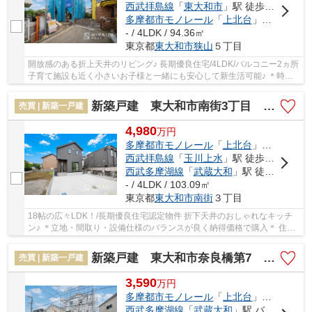
西武拝島線
「
東大和市
」駅 徒歩30分
多摩都市モノレール
「
上北台
」駅 徒歩32分
- / 4LDK / 94.36㎡
東京都
東大和市
狭山
５丁目
開放感のある折上天井のリビング♪ 長期優良住宅/4LDK/バルコニー2ヵ所
子育て施設も近く小さいお子様と一緒にも安心して新生活可能♪ ＊時間
外対応はご予約を！ローンのご相談・資金計...
新築戸建 東大和市南街3丁目 全2棟
売買 | 新築一戸建
4,980
万
円
多摩都市モノレール
「
上北台
」駅 徒歩17分
西武拝島線
「
玉川上水
」駅 徒歩19分
西武多摩湖線
「
武蔵大和
」駅 徒歩40分
- / 4LDK / 103.09㎡
東京都
東大和市
南街
３丁目
18帖の広々LDK！/長期優良住宅認定物件 折下天井のおしゃれなキッチ
ン♪ ＊立地・間取り・設備仕様のバランスが良く納得価格で購入＊ 住宅
性能評価付きで安心邸宅！色んな不安を解消い...
新築戸建 東大和市奈良橋第7 全5棟
売買 | 新築一戸建
3,590
万
円
多摩都市モノレール
「
上北台
」駅 徒歩18分
西武多摩湖線
「
武蔵大和
」駅 バス8分 「東大和一小南」 停歩4分