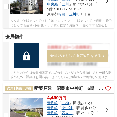
中央線
「
立川
」駅 バス21分 「福島（東京都）」 停歩9分
5階 / 3LDK / 74.19㎡
東京都
昭島市
玉川町
１丁目
＼＼東中神駅徒歩１分！好立地マンション／／ 駅徒歩１分で通勤・通学
にとっても便利♪ 保育園・小学校も徒歩５分圏内！ 働くママも安心して
お暮らしいただける環境です♪ 徒歩圏内には...
会員物件
会員登録をして限定物件を見る
こちらの物件は会員様限定でご紹介している特別公開物件です 一般公開
前のため、詳細はお問い合わせいただいたお客様へご案内しております
少しでもご興味をお持ちの方は、お早めにお...
新築戸建 昭島市中神町 5期 全6棟
売買 | 新築一戸建
4,490
万
円
青梅線
「
中神
」駅 徒歩15分
青梅線
「
東中神
」駅 徒歩17分
青梅線
「
西立川
」駅 バス5分 「玉川小学校（東京都）」 停歩7分