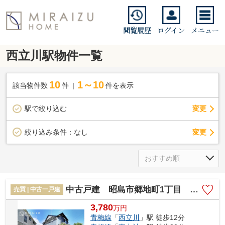
閲覧履歴
ログイン
メニュー
西立川駅物件一覧
10
1～10
該当物件数
件
件を表示
駅で絞り込む
変更
変更
絞り込み条件：
なし
中古戸建 昭島市郷地町1丁目 全1棟
売買 | 中古一戸建
3,780
万
円
青梅線
「
西立川
」駅 徒歩12分