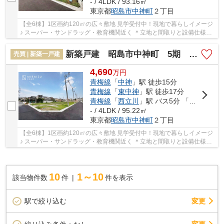
- / 4LDK / 93.16㎡
東京都
昭島市
中神町
２丁目
【全6棟】1区画約120㎡の広々敷地 見学受付中！現地で暮らしイメージ
♪ スーパー・サンドラッグ・教育機関近く ＊立地と間取りと設備仕様の
バランスが良く納得価格で購入＊ 住宅性能評...
新築戸建 昭島市中神町 5期 全6棟
売買 | 新築一戸建
4,690
万
円
青梅線
「
中神
」駅 徒歩15分
青梅線
「
東中神
」駅 徒歩17分
青梅線
「
西立川
」駅 バス5分 「玉川小学校（東京都）」 停歩7分
- / 4LDK / 95.22㎡
東京都
昭島市
中神町
２丁目
【全6棟】1区画約120㎡の広々敷地 見学受付中！現地で暮らしイメージ
♪ スーパー・サンドラッグ・教育機関近く ＊立地と間取りと設備仕様の
バランスが良く納得価格で購入＊ 住宅性能評...
10
1～10
該当物件数
件
件を表示
駅で絞り込む
変更