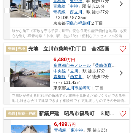
青梅線
「
東中神
」駅 徒歩17分
青梅線
「
中神
」駅 徒歩18分
青梅線
「
西立川
」駅 徒歩27分
- / 3LDK / 87.35㎡
東京都
昭島市
福島町
２丁目
確かな施工で家族を守る子育て世帯に安心 住宅性能評価付き地震にも安
心な造り JR青梅線「中神」駅、徒歩18分！便利なアクセス フル設備の
新築戸建て、暮らしやすさと快適さを両立した...
売地 立川市柴崎町1丁目 全2区画
売買 | 売地
6,480
万
円
多摩都市モノレール
「
柴崎体育館
」駅 徒歩
中央線
「
立川
」駅 徒歩17分
青梅線
「
西立川
」駅 徒歩22分
- / - / 131.42㎡
東京都
立川市
柴崎町
１丁目
立川駅が使える約39坪の角地です♪ 将来を見据えた家づくりができる売
地 お好きな会社で建築できます相談可です 更地渡しなのでその分建物に
費用を掛けられます！ 理想的なマイホームを...
新築戸建 昭島市福島町 ３期 全１棟
売買 | 新築一戸建
6,499
万
円
青梅線
「
東中神
」駅 徒歩2分