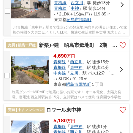
青梅線
「
西立川
」駅 徒歩13分
青梅線
「
中神
」駅 徒歩14分
- / 2LDK＋1S(納戸) / 119.85㎡
東京都
昭島市
福島町
JR青梅線「東中神」駅まで徒歩2分の好立地 南向きの明るい住まいで家
族の時間を大切に 広々としたLDK、快適な生活空間を実現 充実した設
備で安心の新生活を始めよう
新築戸建 昭島市郷地町 2期 全2棟
売買 | 新築一戸建
4,690
万
円
青梅線
「
西立川
」駅 徒歩15分
青梅線
「
東中神
」駅 徒歩21分
中央線
「
立川
」駅 バス12分 「団地西（昭島市）」 停歩6分
- / 3LDK / 91.26㎡
東京都
昭島市
郷地町
１丁目
制震ダンパーMIRAIEで地震に強いお家です！ オール電化、太陽光発
電、蓄電池 西立川駅徒歩15分、立川駅はバスで便利 保育園や小学校、
スーパーなどが徒歩10分内 仕様が良い納得の物件...
ロワール東中神
売買 | 中古マンション
5,180
万
円
青梅線
「
東中神
」駅 徒歩1分
青梅線
「
西立川
」駅 徒歩12分