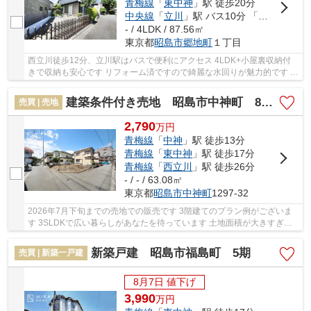
青梅線
「
東中神
」駅 徒歩20分
中央線
「
立川
」駅 バス10分 「西郷地」 停歩5分
- / 4LDK / 87.56㎡
東京都
昭島市
郷地町
１丁目
西立川徒歩12分、立川駅はバスで便利にアクセス 4LDK+小屋裏収納付
きで収納も安心です リフォーム済ですので綺麗な水回りが魅力的です ゆ
ったり間取りでご家族気持ちよく暮らせます
建築条件付き売地 昭島市中神町 8期 全1区画
売買 | 売地
2,790
万
円
青梅線
「
中神
」駅 徒歩13分
青梅線
「
東中神
」駅 徒歩17分
青梅線
「
西立川
」駅 徒歩26分
- / - / 63.08㎡
東京都
昭島市
中神町
1297-32
2026年7月下旬までの売地での販売です 3階建てのプラン例がございま
す 3SLDKで広い暮らしがあなたを待っています 土地面積が大きすぎな
いので 総額も費用を抑えられ理想的なマイホーム...
新築戸建 昭島市福島町 5期
売買 | 新築一戸建
8月7日 値下げ
3,990
万
円