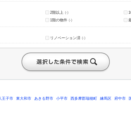
2階以上
(-)
1階の物件
(-)
リノベーション済
(-)
八王子市
東大和市
あきる野市
小平市
西多摩郡瑞穂町
練馬区
府中市