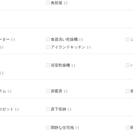
角部屋
(-)
ーター
食器洗い乾燥機
(-)
(-)
アイランドキッチン
(-)
(-)
浴室乾燥機
(-)
(-)
テム
床暖房
(-)
(-)
ロゼット
床下収納
(-)
(-)
閑静な住宅地
(-)