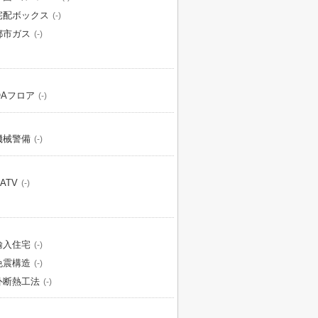
宅配ボックス
(-)
都市ガス
(-)
OAフロア
(-)
機械警備
(-)
ATV
(-)
輸入住宅
(-)
免震構造
(-)
外断熱工法
(-)