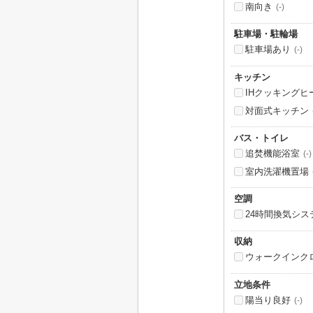
南向き
(-)
駐車場・駐輪場
駐車場あり
(-)
キッチン
IHクッキングヒ
対面式キッチン
バス・トイレ
追焚機能浴室
(-)
室内洗濯機置場
空調
24時間換気シス
収納
ウォークインク
立地条件
陽当り良好
(-)