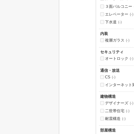
３面バルコニー
エレベーター
(-)
下水道
(-)
内装
複層ガラス
(-)
セキュリティ
オートロック
(-)
通信・放送
CS
(-)
インターネット
建物構造
デザイナーズ
(-)
二世帯住宅
(-)
耐震構造
(-)
部屋構造