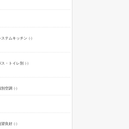
システムキッチン
(-)
バス・トイレ別
(-)
個別空調
(-)
眺望良好
(-)