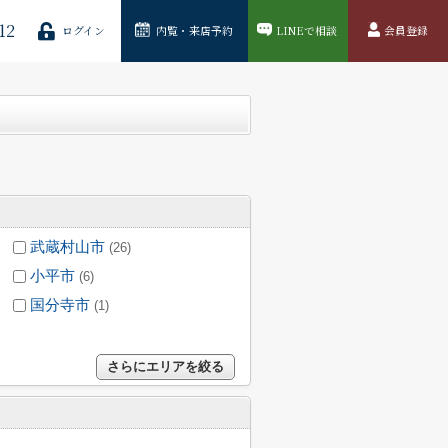
12
ログイン
内覧・来店予約
LINEで相談
会員登録
武蔵村山市
(26)
小平市
(6)
国分寺市
(1)
さらにエリアを絞る