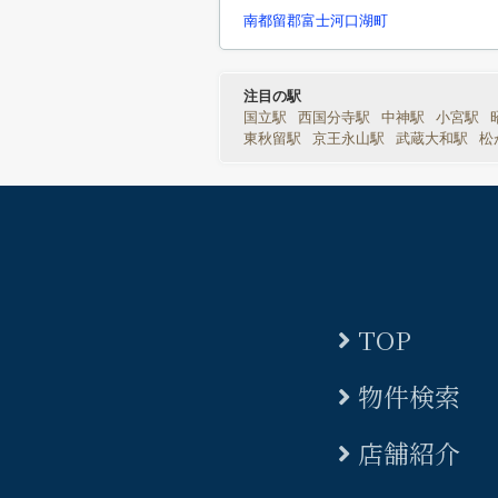
南都留郡富士河口湖町
注目の駅
国立駅
西国分寺駅
中神駅
小宮駅
東秋留駅
京王永山駅
武蔵大和駅
松
TOP
物件検索
店舗紹介