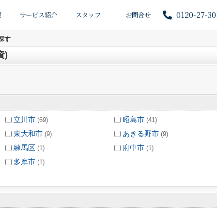
0120-27-30
報
サービス紹介
スタッフ
お問合せ
探す
)
立川市
昭島市
(69)
(41)
東大和市
あきる野市
(9)
(9)
練馬区
府中市
(1)
(1)
多摩市
(1)