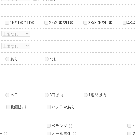
1K/1DK/1LDK
2K/2DK/2LDK
3K/3DK/3LDK
4K/
～
～
あり
なし
本日
3日以内
1週間以内
動画あり
パノラマあり
ベランダ
(-)
ー
オール電化
(-)
(-)