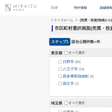
TOP
物件情報
店舗情
ミライズホーム
>
(売買・投資)地域から
市区町村選択画面(売買・投資
-
ステップ1
該当公開件数
件
すべて選択
東京都
日野市
(94)
八王子市
(14)
西多摩郡瑞穂町
(6)
国立市
(1)
すべて選択
埼玉県
川越市