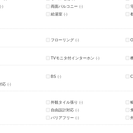
両面バルコニー
(-)
(-)
給湯室
(-)
フローリング
(-)
TVモニタ付インターホン
(-)
BS
C
(-)
対応
(-)
外観タイル張り
(-)
自由設計対応
(-)
バリアフリー
(-)