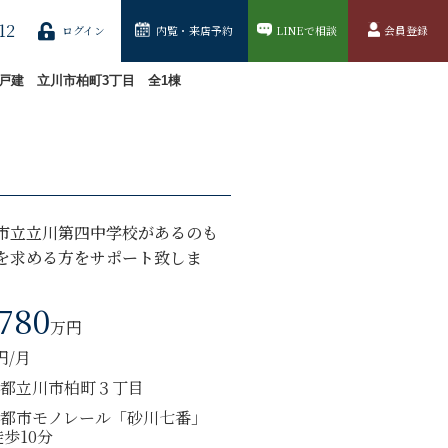
12
ログイン
内覧・来店予約
LINEで相談
会員登録
戸建 立川市柏町3丁目 全1棟
川市立立川第四中学校があるのも
を求める方をサポート致しま
,780
万円
円/月
都立川市柏町３丁目
都市モノレール「砂川七番」
徒歩10分