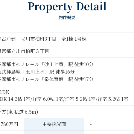
Property Detail
物件概要
中古戸建 立川市柏町3丁目 全1棟 1号棟
東京都立川市柏町３丁目
多摩都市モノレール「砂川七番」駅 徒歩10分
西武拝島線「玉川上水」駅 徒歩16分
多摩都市モノレール「泉体育館」駅 徒歩17分
LDK
DK 14.2帖 1室
/
洋室 6.0帖 1室
/
洋室 5.2帖 1室
/
洋室 5.2帖 1室
方(東 私道 6.5m)
,780万円
主要採光面
-