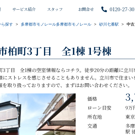
0120-27-30
報
サービス紹介
スタッフ
お問合せ
から探す
>
多摩都市モノレール多摩都市モノレール
>
砂川七番駅
>
中古
柏町3丁目 全1棟 1号棟
町3丁目 全1棟の空室情報ならコチラ。徒歩20分の距離に立
様にストレスを感じさせることもありません。立川市で住まい
報を取り扱っておりますので、まずはお問い合わせください。
3
価格
ローン目安
9万
所在地
東京
交通
多摩
駅 