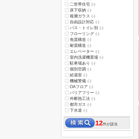
二世帯住宅
(-)
床下収納
(-)
複層ガラス
(-)
自由設計対応
(-)
バス・トイレ別
(-)
フローリング
(-)
免震構造
(-)
耐震構造
(-)
エレベーター
(-)
室内洗濯機置場
(-)
駐車場あり
(-)
個別空調
(-)
給湯室
(-)
機械警備
(-)
OAフロア
(-)
バリアフリー
(-)
外断熱工法
(-)
都市ガス
(-)
下水道
(-)
12
件が該当