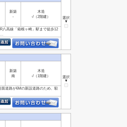
新築
木造
-
-/（2階建）
選択
▼
JR八高線「箱根ヶ崎」駅まで徒歩12
.
新築
木造
南
-/（1階建）
選択
▼
 前面道路が6Mの新設道路のため、駐