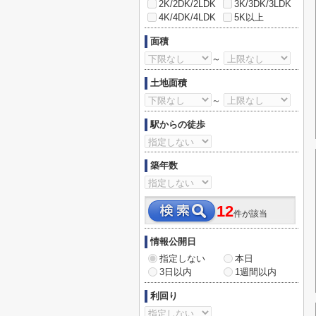
2K/2DK/2LDK
3K/3DK/3LDK
4K/4DK/4LDK
5K以上
面積
～
土地面積
～
駅からの徒歩
築年数
12
件が該当
情報公開日
指定しない
本日
3日以内
1週間以内
利回り