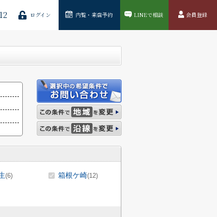
12
ログイン
内覧・来店予約
LINEで相談
会員登録
生
箱根ケ崎
(6)
(12)