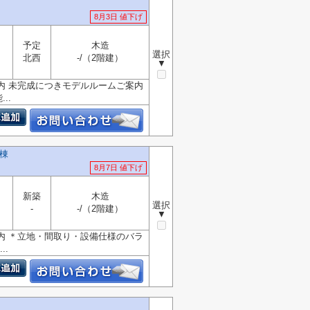
8月3日 値下げ
予定
木造
選択
北西
-/（2階建）
▼
内 未完成につきモデルルームご案内
..
棟
8月7日 値下げ
新築
木造
選択
-
-/（2階建）
▼
内 ＊立地・間取り・設備仕様のバラ
.