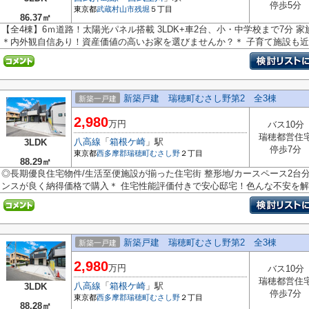
停歩5分
東京都
武蔵村山市
残堀
５丁目
86.37㎡
【全4棟】6ｍ道路！太陽光パネル搭載 3LDK+車2台、小・中学校まで7分
＊内外観自信あり！資産価値の高いお家を選びませんか？＊ 子育て施設も近く
新築戸建 瑞穂町むさし野第2 全3棟
新築一戸建
2,980
万円
バス10分
瑞穂都営住
八高線
「
箱根ケ崎
」駅
3LDK
停歩7分
東京都
西多摩郡瑞穂町
むさし野
２丁目
88.29㎡
◎長期優良住宅物件/生活至便施設が揃った住宅街 整形地/カースペース2台
ンスが良く納得価格で購入＊ 住宅性能評価付きで安心邸宅！色んな不安を解..
新築戸建 瑞穂町むさし野第2 全3棟
新築一戸建
2,980
万円
バス10分
瑞穂都営住
八高線
「
箱根ケ崎
」駅
3LDK
停歩7分
東京都
西多摩郡瑞穂町
むさし野
２丁目
88.28㎡