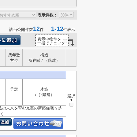
表示件数：
12
1-12
該当公開件数
件
件表示
表示中物件を
一括でチェック
築年数
構造
方位
所在階 / （階建）
予定
木造
-
-/（2階建）
選択
▼
 家族の未来を育む充実の新築住宅☆彡
...