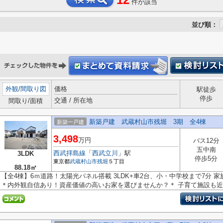
件が該当
並び順：
外観
/
間取り図
価格
駅徒歩
停歩
交通 / 所在地
間取り/面積
新築戸建 武蔵村山市残堀 3期 全4棟
新築一戸建
3,498
万円
バス12分
五中南
西武拝島線
「
西武立川
」駅
3LDK
停歩5分
東京都
武蔵村山市
残堀
５丁目
88.18㎡
【全4棟】6ｍ道路！太陽光パネル搭載 3LDK+車2台、小・中学校まで7分
＊内外観自信あり！資産価値の高いお家を選びませんか？＊ 子育て施設も近く