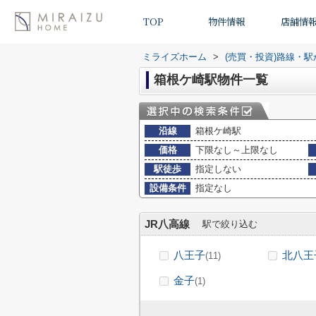
TOP
物件情報
店舗情
ミライズホーム
>
(売買・投資)路線・
箱根ケ崎駅物件一覧
沿線
箱根ケ崎駅
価格
下限なし～上限なし
駅徒歩
指定しない
設備条件
指定なし
JR八高線
駅で絞り込む
八王子
北八王
(11)
金子
(1)