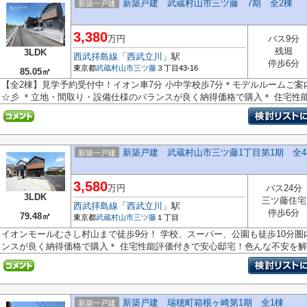
新築戸建 武蔵村山市三ツ藤 7期 全2棟
新築一戸建
3,380
万円
バス9分
残堀
3LDK
西武拝島線
「
西武立川
」駅
停歩6分
東京都
武蔵村山市
三ツ藤
３丁目43-16
85.05㎡
【全2棟】見学予約受付中！イオン車7分 小中学校歩7分＊モデルルームご案
☆彡 ＊立地・間取り・設備仕様のバランスが良く納得価格で購入＊ 住宅性能.
新築戸建 武蔵村山市三ツ藤1丁目第1期 全4
新築一戸建
3,580
万円
バス24分
3LDK
三ツ藤住宅
西武拝島線
「
西武立川
」駅
停歩6分
79.48㎡
東京都
武蔵村山市
三ツ藤
１丁目
イオンモールむさし村山まで徒歩9分！ 学校、スーパー、公園も徒歩10分圏
ンスが良く納得価格で購入＊ 住宅性能評価付きで安心邸宅！色んな不安を解..
新築戸建 瑞穂町箱根ヶ崎第1期 全1棟
新築一戸建