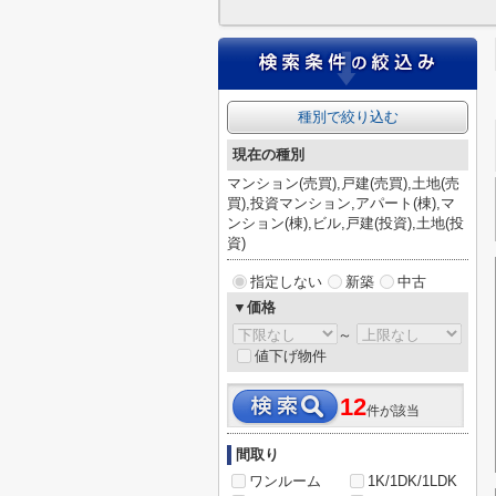
種別で絞り込む
現在の種別
マンション(売買),戸建(売買),土地(売
買),投資マンション,アパート(棟),マ
ンション(棟),ビル,戸建(投資),土地(投
資)
指定しない
新築
中古
▼価格
～
値下げ物件
12
件が該当
間取り
ワンルーム
1K/1DK/1LDK