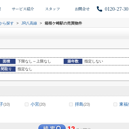
0120-27-30
報
サービス紹介
スタッフ
お問合せ
駅から探す
>
JR八高線
>
箱根ケ崎駅の売買物件
面積
下限なし～上限なし
築年数
指定しない
間取り
指定なし
子
小宮
拝島
東福
(10)
(20)
(23)
12