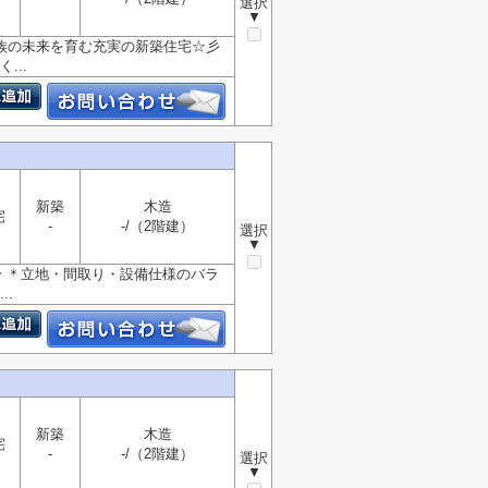
選択
▼
 家族の未来を育む充実の新築住宅☆彡
...
新築
木造
宅
-
-/（2階建）
選択
▼
分 ＊立地・間取り・設備仕様のバラ
.
新築
木造
宅
-
-/（2階建）
選択
▼