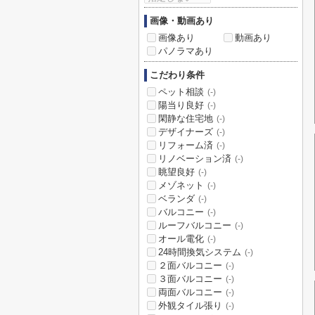
画像・動画あり
画像あり
動画あり
パノラマあり
こだわり条件
ペット相談
(-)
陽当り良好
(-)
閑静な住宅地
(-)
デザイナーズ
(-)
リフォーム済
(-)
リノベーション済
(-)
眺望良好
(-)
メゾネット
(-)
ベランダ
(-)
バルコニー
(-)
ルーフバルコニー
(-)
オール電化
(-)
24時間換気システム
(-)
２面バルコニー
(-)
３面バルコニー
(-)
両面バルコニー
(-)
外観タイル張り
(-)