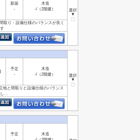
新築
木造
-
-/（2階建）
選択
▼
立地・間取り・設備仕様のバランスが良く
ます
予定
木造
目
-
-/（2階建）
選択
▼
 ＊立地と間取りと設備仕様のバランス
...
予定
木造
-
-/（2階建）