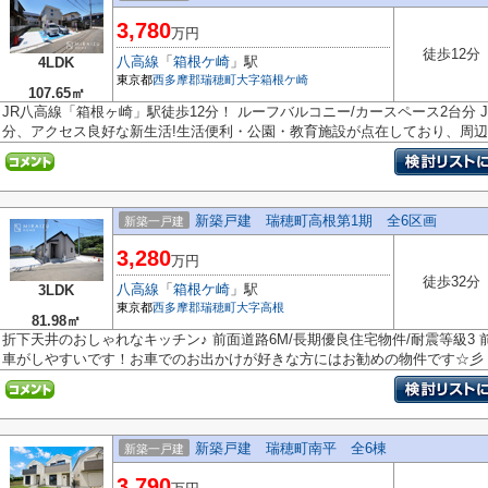
3,780
万円
徒歩12分
八高線
「
箱根ケ崎
」駅
4LDK
東京都
西多摩郡瑞穂町
大字箱根ケ崎
107.65㎡
JR八高線「箱根ヶ崎」駅徒歩12分！ ルーフバルコニー/カースペース2台分 
分、アクセス良好な新生活!生活便利・公園・教育施設が点在しており、周辺..
新築戸建 瑞穂町高根第1期 全6区画
新築一戸建
3,280
万円
徒歩32分
八高線
「
箱根ケ崎
」駅
3LDK
東京都
西多摩郡瑞穂町
大字高根
81.98㎡
折下天井のおしゃれなキッチン♪ 前面道路6M/長期優良住宅物件/耐震等級3
車がしやすいです！お車でのお出かけが好きな方にはお勧めの物件です☆彡
新築戸建 瑞穂町南平 全6棟
新築一戸建
3,790