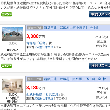
◎長期優良住宅物件/生活至便施設が揃った住宅街 整形地/カースペース2台
ンスが良く納得価格で購入＊ 住宅性能評価付きで安心邸宅！色んな不安を解..
新築戸建 武蔵村山市中原第8 全8棟
新築一戸建
3,080
万円
バス23分
富士塚
青梅線
「
昭島
」駅
3LDK
停歩1分
東京都
武蔵村山市
中原
４丁目
88.29㎡
武蔵村山市中原に全8棟の街が誕生！ 幅員5Mの開発道路/カースペース2台分 太
用には諸条件があります 詳細は担当営業所までお問合わせください。
新築戸建 武蔵村山市残堀 25-1期 全1棟
新築一戸建
3,180
万円
バス12分
五中南
西武拝島線
「
西武立川
」駅
2LDK
停歩3分
＋1S(納戸)
東京都
武蔵村山市
残堀
５丁目82-2
66.86㎡
≪即内覧可≫エアコン付＊業スー歩6分 食洗機／住宅性能評価付き地震にも