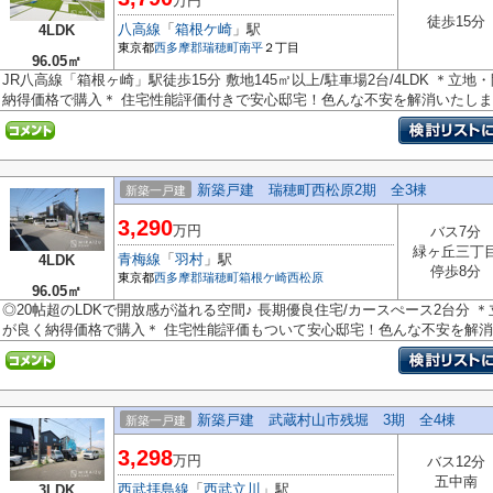
万円
徒歩15分
八高線
「
箱根ケ崎
」駅
4LDK
東京都
西多摩郡瑞穂町
南平
２丁目
96.05㎡
JR八高線「箱根ヶ崎」駅徒歩15分 敷地145㎡以上/駐車場2台/4LDK ＊
納得価格で購入＊ 住宅性能評価付きで安心邸宅！色んな不安を解消いたし
新築戸建 瑞穂町西松原2期 全3棟
新築一戸建
3,290
万円
バス7分
緑ヶ丘三丁
青梅線
「
羽村
」駅
4LDK
停歩8分
東京都
西多摩郡瑞穂町
箱根ケ崎西松原
96.05㎡
◎20帖超のLDKで開放感が溢れる空間♪ 長期優良住宅/カースぺース2台分
が良く納得価格で購入＊ 住宅性能評価もついて安心邸宅！色んな不安を解消し
新築戸建 武蔵村山市残堀 3期 全4棟
新築一戸建
3,298
万円
バス12分
五中南
西武拝島線
「
西武立川
」駅
3LDK