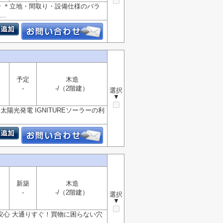
分 ＊立地・間取り・設備仕様のバラ
.
予定
木造
-
-/（2階建）
選択
▼
陽光発電 IGNITUREソーラーの利
新築
木造
-
-/（2階建）
選択
▼
安心 大通りすぐ！買物に困らない穴