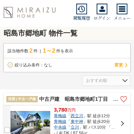
閲覧履歴
ログイン
メニュー
昭島市郷地町 物件一覧
2
1～2
該当物件数
件
件を表示
変更
絞り込み条件：
なし
中古戸建 昭島市郷地町1丁目 全1棟
売買 | 中古一戸建
3,780
万
円
青梅線
「
西立川
」駅 徒歩12分
青梅線
「
東中神
」駅 徒歩20分
中央線
「
立川
」駅 バス10分 「西郷地」 停歩5分
- / 4LDK / 87.56㎡