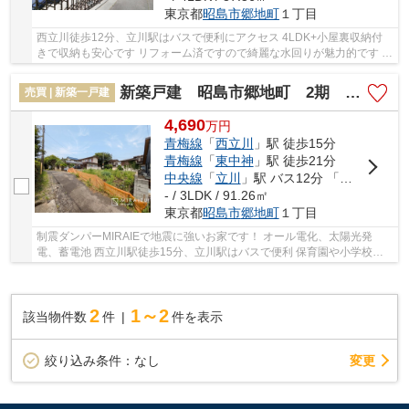
東京都
昭島市
郷地町
１丁目
西立川徒歩12分、立川駅はバスで便利にアクセス 4LDK+小屋裏収納付
きで収納も安心です リフォーム済ですので綺麗な水回りが魅力的です ゆ
ったり間取りでご家族気持ちよく暮らせます
新築戸建 昭島市郷地町 2期 全2棟
売買 | 新築一戸建
4,690
万
円
青梅線
「
西立川
」駅 徒歩15分
青梅線
「
東中神
」駅 徒歩21分
中央線
「
立川
」駅 バス12分 「団地西（昭島市）」 停歩6分
- / 3LDK / 91.26㎡
東京都
昭島市
郷地町
１丁目
制震ダンパーMIRAIEで地震に強いお家です！ オール電化、太陽光発
電、蓄電池 西立川駅徒歩15分、立川駅はバスで便利 保育園や小学校、
スーパーなどが徒歩10分内 仕様が良い納得の物件...
2
1～2
該当物件数
件
件を表示
変更
絞り込み条件：
なし