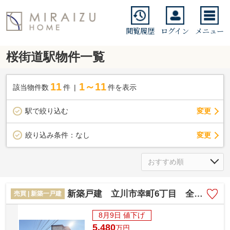
閲覧履歴
ログイン
メニュー
桜街道駅物件一覧
11
1～11
該当物件数
件
件を表示
駅で絞り込む
変更
変更
絞り込み条件：
なし
新築戸建 立川市幸町6丁目 全1棟
売買 | 新築一戸建
8月9日 値下げ
5,480
万
円