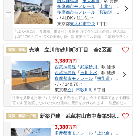
西武拝島線
「
東大和市
」駅 徒歩19分
多摩都市モノレール
「
上北台
」駅 徒歩25分
多摩都市モノレール
「
桜街道
」駅 徒歩25分
- / 4LDK / 111.61㎡
東京都
東大和市
中央
１丁目
4LDK+車2台、食洗器、備え付け食器棚 注文住宅以上の満足感の高い
お家 17帖の広々LDKで快適な新生活 充実のフル装備、ご家族仲良く♪
売地 立川市砂川町8丁目 全2区画
売買 | 売地
3,380
万
円
西武拝島線
「
武蔵砂川
」駅 徒歩11分
西武拝島線
「
玉川上水
」駅 徒歩22分
多摩都市モノレール
「
桜街道
」駅 徒歩27分
- / - / 148.70㎡
東京都
立川市
砂川町
８丁目
将来を見据えた家づくりができる売地 お好きな会社で建築できます相談
可です 更地渡しなのでその分建物に費用を掛けられます！ 理想的なマイ
ホームを一緒に考えませんか？？ 森の子こ...
新築戸建 武蔵村山市中藤第5期 全3棟
売買 | 新築一戸建
3,380
万
円
多摩都市モノレール
「
上北台
」駅 バス12分 「神明三丁目」 停歩7分