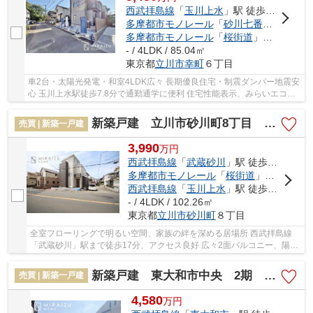
西武拝島線
「
玉川上水
」駅 徒歩8分
多摩都市モノレール
「
砂川七番
」駅 徒歩1
多摩都市モノレール
「
桜街道
」駅 徒歩19分
- / 4LDK / 85.04㎡
東京都
立川市
幸町
６丁目
車2台・太陽光発電・和室4LDK広々 長期優良住宅・制震ダンパー地震安
心 玉川上水駅徒歩7.8分で通勤通学に便利 住宅性能表示、みらいエコ住
宅2026事業 土日祝はオープンハウス開催中即...
新築戸建 立川市砂川町8丁目 全1棟
売買 | 新築一戸建
3,990
万
円
西武拝島線
「
武蔵砂川
」駅 徒歩17分
多摩都市モノレール
「
桜街道
」駅 徒歩22分
西武拝島線
「
玉川上水
」駅 徒歩23分
- / 4LDK / 102.26㎡
東京都
立川市
砂川町
８丁目
全室フローリングで明るい空間、家族の絆を深める居場所 西武拝島線
「武蔵砂川」駅まで徒歩17分、アクセス良好 広々2面バルコニー、陽当
たり抜群の理想の住まい
新築戸建 東大和市中央 2期 全1棟
売買 | 新築一戸建
4,580
万
円