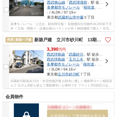
西武狭山線
「
西武球場前
」駅 徒歩31分
多摩都市モノレール
「
桜街道
」駅 徒歩33分
- / 4LDK / 97.19㎡
東京都
武蔵村山市
中藤
５丁目
多摩モノレール「上北台」駅利用可能！ 長期優良住宅物件/4LDK/折下天
井 ＊立地・間取り・設備仕様のバランスが良く納得価格で購入＊ 住宅性
能評価付きで安心邸宅！色んな不安を解消...
新築戸建 立川市砂川町 13期 全1棟
売買 | 新築一戸建
3,390
万
円
西武拝島線
「
武蔵砂川
」駅 徒歩17分
西武拝島線
「
玉川上水
」駅 徒歩18分
多摩都市モノレール
「
桜街道
」駅 徒歩20分
- / 3LDK / 64.16㎡
東京都
立川市
砂川町
７丁目
武蔵砂川駅徒歩15分・住宅性能評価 お財布に優しい価格帯ローン相談喜
んで 玉川上水駅も使えて通勤通学にも便利です フラット35S対応◎お庭
付駐車場も♪ ぜひご予約くださいませお待ちし...
会員物件
会員登録をして限定物件を見る