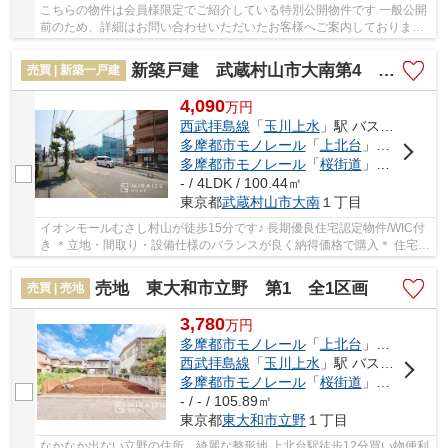
こちらの物件は会員様限定でご紹介している特別公開物件です 一般公開
前のため、詳細はお問い合わせいただいたお客様へご案内しております
少しでもご興味をお持ちの方は、お早めにお...
新築戸建 武蔵村山市大南第4 全3棟
売買 | 新築一戸建
4,090
万
円
西武拝島線
「
玉川上水
」駅 バス10分 「東経大入口」 停歩2分
多摩都市モノレール
「
上北台
」駅 徒歩28分
多摩都市モノレール
「
桜街道
」駅 徒歩29分
- / 4LDK / 100.44㎡
東京都
武蔵村山市
大南
１丁目
イオンモールむさし村山が徒歩15分です♪ 長期優良住宅認定物件/WIC付
き ＊立地・間取り・設備仕様のバランスが良く納得価格で購入＊ 住宅性
能評価付きで安心邸宅！色んな不安を解消い...
売地 東大和市立野 第1 全1区画
売買 | 売地
3,780
万
円
多摩都市モノレール
「
上北台
」駅 徒歩12分
西武拝島線
「
玉川上水
」駅 バス10分 「都立東大和高校南」 停歩4分
多摩都市モノレール
「
桜街道
」駅 徒歩16分
- / - / 105.89㎡
東京都
東大和市
立野
１丁目
なかなか出ない立野の住所、綺麗な整形地 上北台駅徒歩12分買い物便利