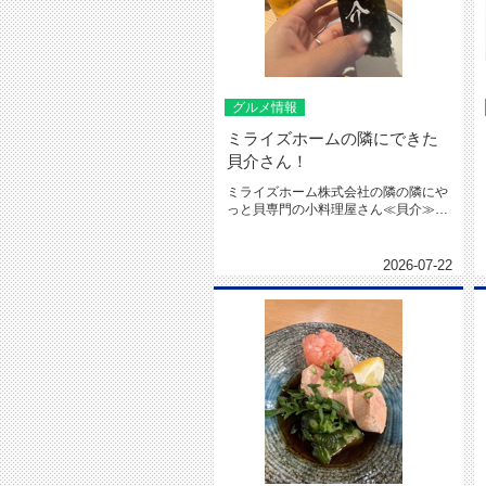
グルメ情報
ミライズホームの隣にできた
貝介さん！
ミライズホーム株式会社の隣の隣にや
っと貝専門の小料理屋さん≪貝介≫さ
んがオープンしました！！（店舗写...
2026-07-22