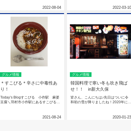
2022-08-04
2022-03-1
グルメ情報
グルメ情報
＊すこびる＊辛さに中毒性あ
韓国料理で寒い冬も吹き飛ば
り！
せ！！ in新大久保
Today’s Blogすこびる 小作駅 麻婆
皆さん、こんにちは♪先日はついに令
豆腐＼羽村市小作駅にあるすこびるさ
和初の雪が降りましたね！2020年に
ん／やっっっっと食べ...
り、寒さも増してきました⛄そ...
2021-08-24
2020-01-2