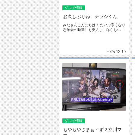
グルメ情報
お久しぶりね テラジくん
みなさんこんにちは！ だいぶ寒くなり
忘年会の時期にも突入し、冬らしい季
節になりましたね⛄ 先日、...
2025-12-19
グルメ情報
もやもやさまぁ～ず２立川マ