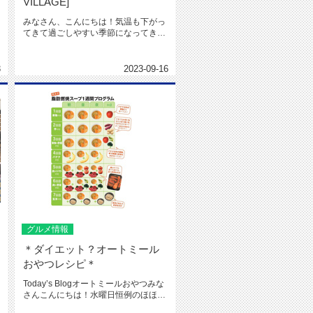
VILLAGE]
みなさん、こんにちは！気温も下がっ
てきて過ごしやすい季節になってきま
したね♪季節の変わり目は免疫力が...
3
2023-09-16
グルメ情報
＊ダイエット？オートミール
おやつレシピ＊
Today’s Blogオートミールおやつみな
さんこんにちは！水曜日恒例のほほん
ブログのお時間です。...