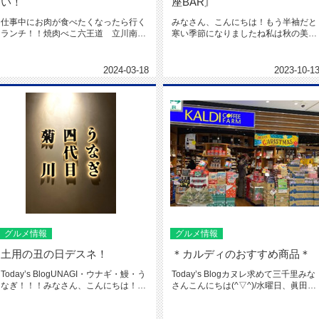
い！
座BAR〙
仕事中にお肉が食べたくなったら行く
みなさん、こんにちは！もう半袖だと
ランチ！！焼肉べこ六王道 立川南口
寒い季節になりましたね私は秋の美味
店ランチ価格はめちゃくちゃリーズ...
しい味覚が増えてきて食欲が止まり...
2024-03-18
2023-10-1
グルメ情報
グルメ情報
土用の丑の日デスネ！
＊カルディのおすすめ商品＊
Today’s BlogUNAGI・ウナギ・鰻・う
Today’s Blogカヌレ求めて三千里みな
なぎ！！！みなさん、こんにちは！本
さんこんにちは(^▽^)/水曜日、眞田さ
日、8月4日は土...
んのお役立ちの...