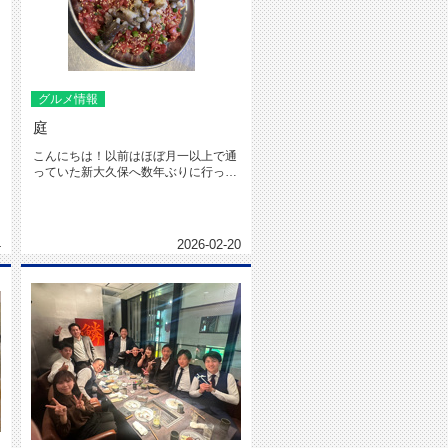
グルメ情報
庭
こんにちは！以前はほぼ月一以上で通
っていた新大久保へ数年ぶりに行って
参りました久々に帰るとお店もだい...
4
2026-02-20