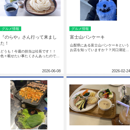
グルメ情報
グルメ情報
『のらや』さん行って来まし
富士山パンケーキ
た！
山梨県にある富士山パンケーキという
お店を知っていますか？？河口湖近辺
どうも！今週の担当は社長です！！
にあるホテル併設のカフェですもん...
色々載せたい事たくさんあったのです
が、写真が無くて悔しい限りです
（笑...
2026-06-08
2026-02-2