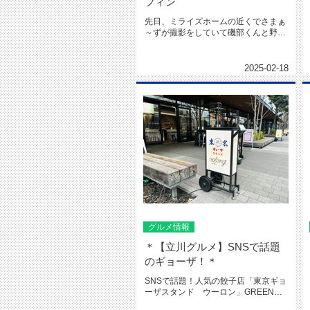
フィン
先日、ミライズホームの近くでさまぁ
～ずが撮影をしていて磯部くんと野次
馬に行ったらばっちり磯部君だけち...
2025-02-18
グルメ情報
＊【立川グルメ】SNSで話題
のギョーザ！＊
SNSで話題！人気の餃子店「東京ギョ
ーザスタンド ウーロン」GREEN
SPRINGS店へ行ってきま...