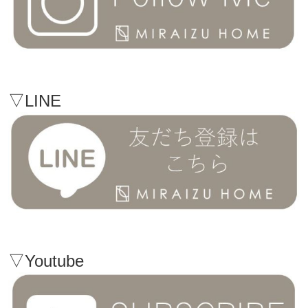
▽LINE
▽Youtube