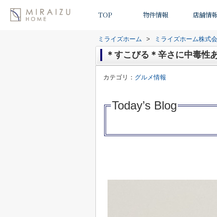
TOP
物件情報
店舗情
ミライズホーム
>
ミライズホーム株式
＊すこびる＊辛さに中毒性
カテゴリ：
グルメ情報
Today’s Blo
g