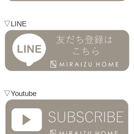
▽LINE
▽Youtube