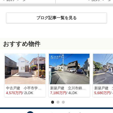
ブログ記事一覧を見る
おすすめ物件
中古戸建 小平市学園東町 全1棟
新築戸建 立川市錦町 全2棟
4,570万円
/ 2LDK
7,180万円
/ 4LDK
5,680万円
/