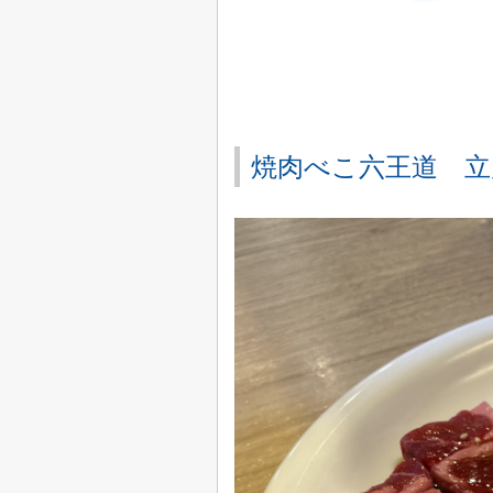
焼肉べこ六王道 立