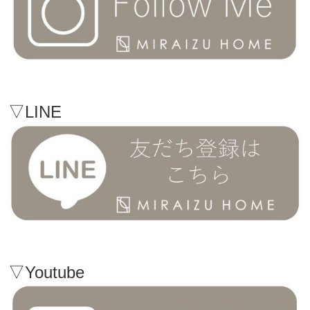
▽LINE
▽Youtube