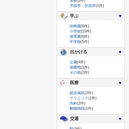
警察
(2件)
市役所・区役所
(1件)
学ぶ
幼稚園
(6件)
小学校
(10件)
保育園
(6件)
中学校
(5件)
出かける
公園
(4件)
遊園地
(1件)
その他
(2件)
医療
総合病院
(3件)
クリニック
(1件)
内科
(2件)
動物病院
(1件)
交通
駅
(3件)