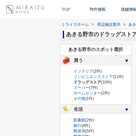
TOP
物件情報
店舗情
ミライズホーム
>
周辺施設案内
>
あ
あきる野市のドラッグスト
あきる野市のスポット選択
買う
インテリア
(2件)
コンビニエンスストア
(11件)
ドラッグストア
(10件)
スーパー
(7件)
ホームセンター
(2件)
その他
(1件)
生活
図書館
(2件)
銀行
(4件)
郵便局
(5件)