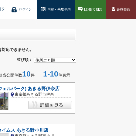
12
ログイン
内覧・来店予約
LINEで相談
会員登録
は対応できません。
並び順：
10
1-10
該当公開件数
件
件表示
k(ウェルパーク) あきる野伊奈店
東京都あきる野市伊奈
セイムス あきる野小川店
東京都あきる野市小川