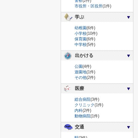
警察
(2件)
市役所・区役所
(1件)
学ぶ
幼稚園
(6件)
小学校
(10件)
保育園
(6件)
中学校
(5件)
出かける
公園
(4件)
遊園地
(1件)
その他
(2件)
医療
総合病院
(3件)
クリニック
(1件)
内科
(2件)
動物病院
(1件)
交通
駅
(3件)