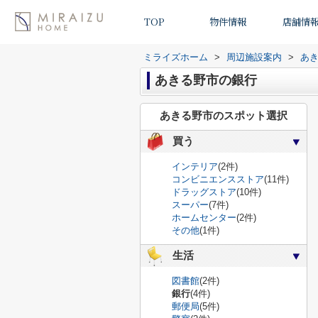
TOP
物件情報
店舗情
ミライズホーム
>
周辺施設案内
>
あ
あきる野市の銀行
あきる野市のスポット選択
買う
インテリア
(2件)
コンビニエンスストア
(11件)
ドラッグストア
(10件)
スーパー
(7件)
ホームセンター
(2件)
その他
(1件)
生活
図書館
(2件)
銀行
(4件)
郵便局
(5件)