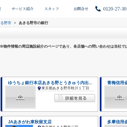
0120-27-30
報
サービス紹介
スタッフ
お問合せ
きる野市
>
あきる野市の銀行
※物件情報の周辺施設紹介のページであり、各店舗への問い合わせは当社で
ゆうちょ銀行本店あきる野とうきゅう内出張所
青梅信用
東京都あきる野市秋川１丁目
JAあきがわ東秋留支店
多摩信用