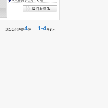
東京都あきる野市野辺
4
1-4
該当公開件数
件
件表示