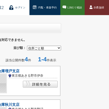
12
ログイン
内覧・来店予約
LINEで相談
会員登録
は対応できません。
並び順：
4
1-4
該当公開件数
件
件表示
金庫増戸支店
東京都あきる野市伊奈
金庫秋川支店