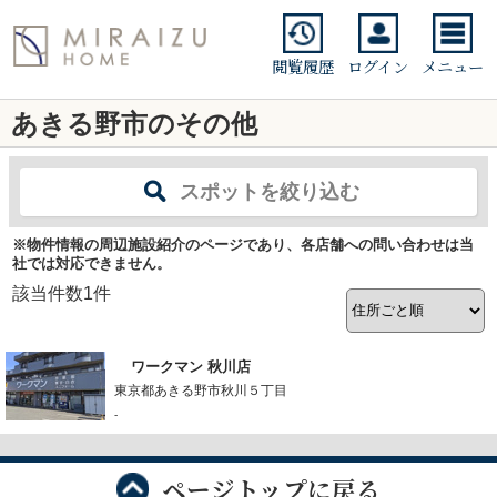
閲覧履歴
ログイン
メニュー
あきる野市のその他
スポットを絞り込む
※物件情報の周辺施設紹介のページであり、各店舗への問い合わせは当
社では対応できません。
該当件数
1
件
ワークマン 秋川店
東京都あきる野市秋川５丁目
-
ページトップに戻る