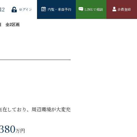
12
ログイン
内覧・来店予約
LINEで相談
会員登録
目 全2区画
点在しており、周辺環境が大変充
,380
万円