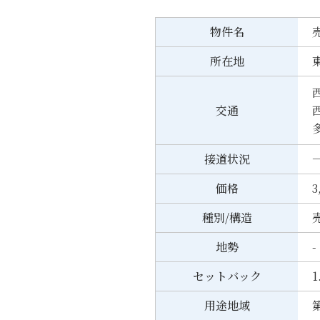
物件名
所在地
交通
接道状況
一
価格
3
種別/構造
売
地勢
-
セットバック
1
用途地域