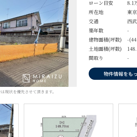
ローン目安
8.
所在地
東京
交通
西武
築年数
-
建物面積(坪数)
-(4
土地面積(坪数)
148
間取り
-
物件情報をも
合は現状を優先させて頂きます。