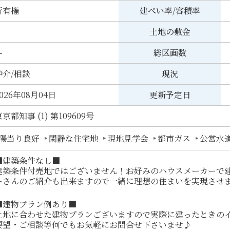
所有権
建ぺい率/容積率
土地の敷金
-
総区画数
仲介/相談
現況
026年08月04日
更新予定日
京都知事 (1) 第109609号
陽当り良好
閑静な住宅地
現地見学会
都市ガス
公営水
■建築条件なし■
建築条件付売地ではございません！お好みのハウスメーカーで
ーさんのご紹介も出来ますので一緒に理想の住まいを実現させ
■建物プラン例あり■
土地に合わせた建物プランございますので実際に建ったときの
要望・ご相談等何でもお気軽にお問合せ下さいませ♪