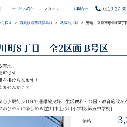
0120-27-30
報
サービス紹介
スタッフ
お問合せ
から探す
>
西武鉄道西武拝島線
>
武蔵砂川駅
>
売地 立川市砂川町8丁
川町8丁目 全2区画 B号区
る売地
談可です
用を掛けられます！
えませんか？？
安心♪駅徒歩11分で週環境良好、生活便利・公園・教育施設が
のびやかに楽しめる[立川市上砂川小学校/第五中学校]
3
価格