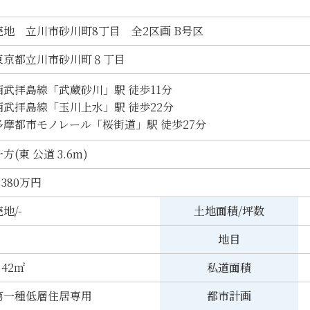
売地 立川市砂川町8丁目 全2区画 B号区
東京都立川市砂川町８丁目
西武拝島線「武蔵砂川」駅 徒歩11分
西武拝島線「玉川上水」駅 徒歩22分
多摩都市モノレール「桜街道」駅 徒歩27分
方(東 公道 3.6m)
,380万円
地/-
土地面積/坪数
地目
.42㎡
私道面積
第一種低層住居専用
都市計画