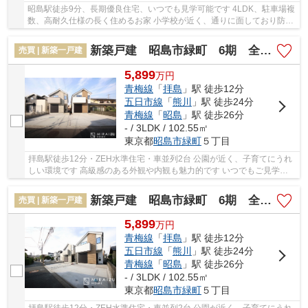
昭島駅徒歩9分、長期優良住宅、いつでも見学可能です 4LDK、駐車場複
数、高耐久仕様の長く住めるお家 小学校が近く、通りに面しており防犯
面安心 音などが気になるお客様ぜひ見に来て...
新築戸建 昭島市緑町 6期 全2棟
売買 | 新築一戸建
5,899
万
円
青梅線
「
拝島
」駅 徒歩12分
五日市線
「
熊川
」駅 徒歩24分
青梅線
「
昭島
」駅 徒歩26分
- / 3LDK / 102.55㎡
東京都
昭島市
緑町
５丁目
拝島駅徒歩12分・ZEH水準住宅・車並列2台 公園が近く、子育てにうれ
しい環境です 高級感のある外観や内観も魅力的です いつでもご見学可
能ですので、ぜひご予約くださいませ
新築戸建 昭島市緑町 6期 全2棟
売買 | 新築一戸建
5,899
万
円
青梅線
「
拝島
」駅 徒歩12分
五日市線
「
熊川
」駅 徒歩24分
青梅線
「
昭島
」駅 徒歩26分
- / 3LDK / 102.55㎡
東京都
昭島市
緑町
５丁目