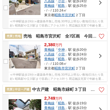
八高線
「
小宮
」駅 徒歩24分
青梅線
「
昭島
」駅 徒歩25分
- / - / 110.24㎡
東京都
昭島市
宮沢町
２丁目
≪中神駅徒歩19分≫建築条件無し売地 30坪以上明るい敷地/日当たり良
好♪ 昭島駅や立川駅まで容易にアクセス叶う 周辺施設充実で年齢を重ね
ても暮らしやすい 昭島市立成隣小学校徒歩8分...
売地 昭島市宮沢町 全7区画 今回販売4区画
売買 | 売地
2,380
万
円
青梅線
「
中神
」駅 徒歩20分
八高線
「
小宮
」駅 徒歩24分
青梅線
「
昭島
」駅 徒歩25分
- / - / 110.08㎡
東京都
昭島市
宮沢町
２丁目
≪中神駅徒歩19分≫建築条件無し売地 30坪以上明るい敷地/日当たり良
好♪ 昭島駅や立川駅まで容易にアクセス叶う 周辺施設充実で年齢を重ね
ても暮らしやすい 昭島市立成隣小学校徒歩8分...
中古戸建 昭島市緑町３丁目 全１棟
売買 | 中古一戸建
2,749
万
円
青梅線
「
昭島
」駅 徒歩19分
青梅線
「
拝島
」駅 徒歩23分