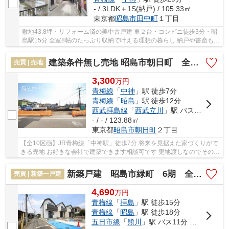
- / 3LDK＋1S(納戸) / 105.33㎡
東京都
昭島市
田中町
１丁目
敷地43.8坪・リフォーム済の美中古戸建 車２台・コンビニ徒歩3分・昭
島駅15分 全室8帖のたっぷり収納で叶える理想の暮らし 納戸や書斎もあ
り自宅仕事にもぴったり
建築条件無し売地 昭島市朝日町 全10区画
売買 | 売地
3,300
万
円
青梅線
「
中神
」駅 徒歩7分
青梅線
「
昭島
」駅 徒歩12分
西武拝島線
「
西武立川
」駅 バス15分 「中神駅北口」 停歩9分
- / - / 123.88㎡
東京都
昭島市
朝日町
２丁目
【全10区画】JR青梅線「中神駅」徒歩7分 将来を見据えた家づくりがで
きる売地 お好きな会社で建築できます相談可です 更地渡しなのでその分
建物に費用を掛けられます！ 理想的なマイホ...
新築戸建 昭島市緑町 6期 全3棟
売買 | 新築一戸建
4,690
万
円
青梅線
「
拝島
」駅 徒歩15分
青梅線
「
昭島
」駅 徒歩18分
五日市線
「
熊川
」駅 バス11分 「拝島会館前」 停歩11分