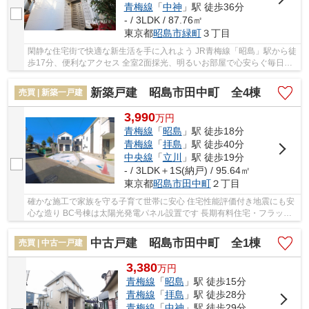
青梅線
「
中神
」駅 徒歩36分
- / 3LDK / 87.76㎡
東京都
昭島市
緑町
３丁目
閑静な住宅街で快適な新生活を手に入れよう JR青梅線「昭島」駅から徒
歩17分、便利なアクセス 全室2面採光、明るいお部屋で心安らぐ毎日を
リフォーム済みの心地よい空間、ぜひご覧く...
新築戸建 昭島市田中町 全4棟
売買 | 新築一戸建
3,990
万
円
青梅線
「
昭島
」駅 徒歩18分
青梅線
「
拝島
」駅 徒歩40分
中央線
「
立川
」駅 徒歩19分
- / 3LDK＋1S(納戸) / 95.64㎡
東京都
昭島市
田中町
２丁目
確かな施工で家族を守る子育て世帯に安心 住宅性能評価付き地震にも安
心な造り BC号棟は太陽光発電パネル設置です 長期有料住宅・フラット
35S対応 すぐにご見学可能、ご予約ください...
中古戸建 昭島市田中町 全1棟
売買 | 中古一戸建
3,380
万
円
青梅線
「
昭島
」駅 徒歩15分
青梅線
「
拝島
」駅 徒歩28分
青梅線
「
中神
」駅 徒歩29分