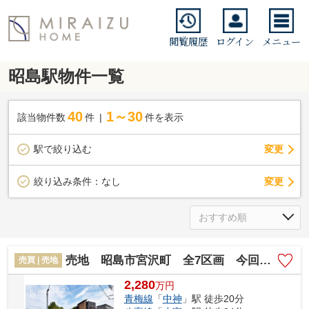
閲覧履歴
ログイン
メニュー
昭島駅物件一覧
40
1～30
該当物件数
件
件を表示
駅で絞り込む
変更
変更
絞り込み条件：
なし
売地 昭島市宮沢町 全7区画 今回販売4区画
売買 | 売地
2,280
万
円
青梅線
「
中神
」駅 徒歩20分