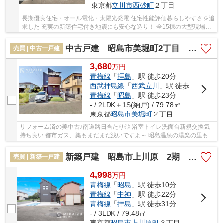
東京都
立川市
西砂町
２丁目
長期優良住宅・オール電化・太陽光発電 住宅性能評価暮らしやすさを追
求した 充実の新築住宅付き地震にも安心な造り！ 全15棟の大型現場で
安定の暮らしを堪能
中古戸建 昭島市美堀町2丁目 全1棟
売買 | 中古一戸建
3,680
万
円
青梅線
「
拝島
」駅 徒歩20分
西武拝島線
「
西武立川
」駅 徒歩15分
青梅線
「
昭島
」駅 徒歩23分
- / 2LDK＋1S(納戸) / 79.78㎡
東京都
昭島市
美堀町
２丁目
リフォーム済の美中古♪南道路日当たり◎ 浴室トイレ洗面台新規交換気
持ち良い 都市ガス、築もまだまだ浅いですよ～ 昭島温泉の湯楽の里も徒
歩で近く 気ままに温泉気分を味わえますね！
新築戸建 昭島市上川原 2期 全2棟
売買 | 新築一戸建
4,998
万
円
青梅線
「
昭島
」駅 徒歩10分
青梅線
「
中神
」駅 徒歩22分
青梅線
「
拝島
」駅 徒歩31分
- / 3LDK / 79.48㎡
東京都
昭島市
上川原町
３丁目