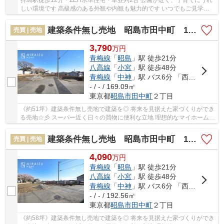
拝島駅徒歩12分・ZEH水準住宅・車並列2台 公園が近く、子育てにうれ
しい環境です 高級感のある外観や内観も魅力的です いつでもご見学可
能ですので、ぜひご予約くださいませ
建築条件無し売地 昭島市田中町 1期 全4区画
売買 | 売地
3,790
万
円
青梅線
「
昭島
」駅 徒歩21分
八高線
「
小宮
」駅 徒歩48分
青梅線
「
中神
」駅 バス6分 「西大神」 停歩2分
- / - / 169.09㎡
東京都
昭島市
田中町
２丁目
《約51坪》建築条件無し売地で建築を◎ 将来を見据えた家づくりができ
る売地☆彡 スーパー近く日々の買物に便利な立地 理想的なマイホームを
一緒に考えませんか？？ とても開放的な売地...
建築条件無し売地 昭島市田中町 1期 全4区画
売買 | 売地
4,090
万
円
青梅線
「
昭島
」駅 徒歩21分
八高線
「
小宮
」駅 徒歩48分
青梅線
「
中神
」駅 バス6分 「西大神」 停歩2分
- / - / 192.56㎡
東京都
昭島市
田中町
２丁目
《約58坪》建築条件無し売地で建築を◎ 将来を見据えた家づくりができ