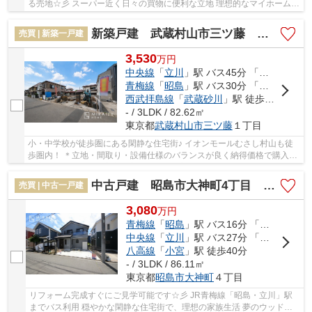
る売地☆彡 スーパー近く日々の買物に便利な立地 理想的なマイホームを
一緒に考えませんか？？ とても開放的な売地...
新築戸建 武蔵村山市三ツ藤 全2棟
売買 | 新築一戸建
3,530
万
円
中央線
「
立川
」駅 バス45分 「三ツ藤住宅」 停歩5分
青梅線
「
昭島
」駅 バス30分 「三ツ藤」 停歩8分
西武拝島線
「
武蔵砂川
」駅 徒歩41分
- / 3LDK / 82.62㎡
東京都
武蔵村山市
三ツ藤
１丁目
小・中学校が徒歩圏にある閑静な住宅街♪ イオンモールむさし村山も徒
歩圏内！ ＊立地・間取り・設備仕様のバランスが良く納得価格で購入＊
住宅性能評価付きで安心邸宅！色んな不安を...
中古戸建 昭島市大神町4丁目 全1棟
売買 | 中古一戸建
3,080
万
円
青梅線
「
昭島
」駅 バス16分 「西大神」 停歩8分
中央線
「
立川
」駅 バス27分 「成隣小学校」 停歩7分
八高線
「
小宮
」駅 徒歩40分
- / 3LDK / 86.11㎡
東京都
昭島市
大神町
４丁目
リフォーム完成すぐにご見学可能です☆彡 JR青梅線「昭島・立川」駅
までバス利用 穏やかな閑静な住宅街で、理想の家族生活 夢のウッドデ