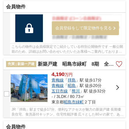
会員物件
会員登録をして限定物件を見る
こちらの物件は会員様限定でご紹介している特別公開物件です 一般公開
前のため、詳細はお問い合わせいただいたお客様へご案内しております
少しでもご興味をお持ちの方は、お早めにお...
新築戸建 昭島市緑町 8期 全1棟
売買 | 新築一戸建
4,190
万
円
青梅線
「
拝島
」駅 徒歩17分
青梅線
「
昭島
」駅 徒歩20分
五日市線
「
熊川
」駅 徒歩32分
- / 3LDK / 80.73㎡
東京都
昭島市
緑町
２丁目
JR「拝島」駅まで徒歩17分、便利なアクセスが魅力の新築戸建 長期優
良住宅、食洗器付キッチン、住宅性能評価 広々とした80㎡の家で、あな
たの夢の生活を実現 緑豊かな昭島市、子育てに...
会員物件