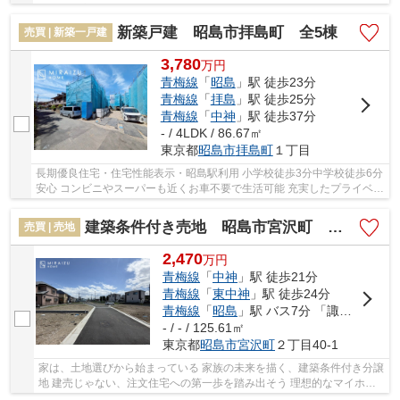
ッキで、家族団らんの時間を楽しもう
新築戸建 昭島市拝島町 全5棟
売買 | 新築一戸建
3,780
万
円
青梅線
「
昭島
」駅 徒歩23分
青梅線
「
拝島
」駅 徒歩25分
青梅線
「
中神
」駅 徒歩37分
- / 4LDK / 86.67㎡
東京都
昭島市
拝島町
１丁目
長期優良住宅・住宅性能表示・昭島駅利用 小学校徒歩3分中学校徒歩6分
安心 コンビニやスーパーも近くお車不要で生活可能 充実したプライベー
トを送れる間取りプランです 徒歩圏内で生...
建築条件付き売地 昭島市宮沢町 第2期 全14区画
売買 | 売地
2,470
万
円
青梅線
「
中神
」駅 徒歩21分
青梅線
「
東中神
」駅 徒歩24分
青梅線
「
昭島
」駅 バス7分 「諏訪神社交差点南」 停歩2分
- / - / 125.61㎡
東京都
昭島市
宮沢町
２丁目40-1
家は、土地選びから始まっている 家族の未来を描く、建築条件付き分譲
地 建売じゃない、注文住宅への第一歩を踏み出そう 理想的なマイホー
ムを一緒に考えませんか？？