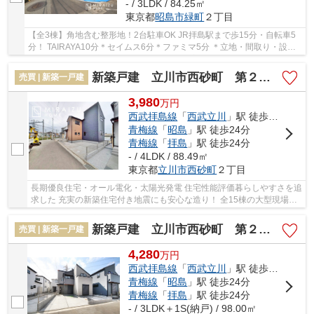
- / 3LDK / 84.25㎡
東京都
昭島市
緑町
２丁目
【全3棟】角地含む整形地！2台駐車OK JR拝島駅まで歩15分・自転車5
分！ TAIRAYA10分＊セイムス6分＊ファミマ5分 ＊立地・間取り・設備
仕様のバランスが良く納得価格で購入＊ 住宅性能...
新築戸建 立川市西砂町 第２ 全15棟
売買 | 新築一戸建
3,980
万
円
西武拝島線
「
西武立川
」駅 徒歩7分
青梅線
「
昭島
」駅 徒歩24分
青梅線
「
拝島
」駅 徒歩24分
- / 4LDK / 88.49㎡
東京都
立川市
西砂町
２丁目
長期優良住宅・オール電化・太陽光発電 住宅性能評価暮らしやすさを追
求した 充実の新築住宅付き地震にも安心な造り！ 全15棟の大型現場で
安定の暮らしを堪能
新築戸建 立川市西砂町 第２ 全15棟
売買 | 新築一戸建
4,280
万
円
西武拝島線
「
西武立川
」駅 徒歩7分
青梅線
「
昭島
」駅 徒歩24分
青梅線
「
拝島
」駅 徒歩24分
- / 3LDK＋1S(納戸) / 98.00㎡