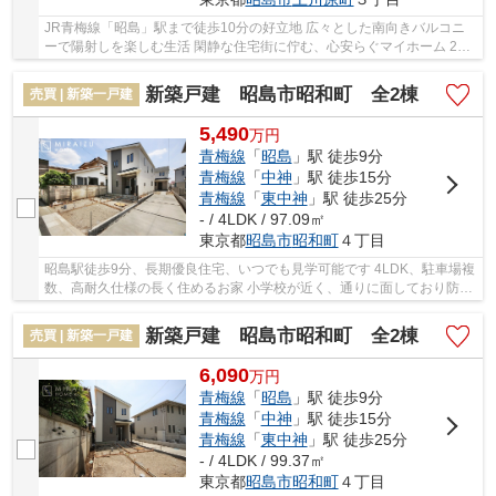
JR青梅線「昭島」駅まで徒歩10分の好立地 広々とした南向きバルコニ
ーで陽射しを楽しむ生活 閑静な住宅街に佇む、心安らぐマイホーム 2階
建てのゆったりとした空間で家族の時間を大切に
新築戸建 昭島市昭和町 全2棟
売買 | 新築一戸建
5,490
万
円
青梅線
「
昭島
」駅 徒歩9分
青梅線
「
中神
」駅 徒歩15分
青梅線
「
東中神
」駅 徒歩25分
- / 4LDK / 97.09㎡
東京都
昭島市
昭和町
４丁目
昭島駅徒歩9分、長期優良住宅、いつでも見学可能です 4LDK、駐車場複
数、高耐久仕様の長く住めるお家 小学校が近く、通りに面しており防犯
面安心 音などが気になるお客様ぜひ見に来て...
新築戸建 昭島市昭和町 全2棟
売買 | 新築一戸建
6,090
万
円
青梅線
「
昭島
」駅 徒歩9分
青梅線
「
中神
」駅 徒歩15分
青梅線
「
東中神
」駅 徒歩25分
- / 4LDK / 99.37㎡
東京都
昭島市
昭和町
４丁目