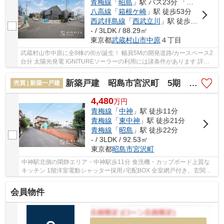
青梅線
「
昭島
」駅 バス23分 「富士塚」 停歩1分
八高線
「
箱根ケ崎
」駅 徒歩53分
西武拝島線
「
西武立川
」駅 徒歩58分
- / 3LDK / 88.29㎡
東京都
武蔵村山市
中原
４丁目
武蔵村山市中原に全8棟の街が誕生！ 幅員5Mの開発道路/カースペース2
台分 太陽光発電 IGNITUREソーラーの利用には諸条件があります 詳細
は担当営業所までお問合わせください。
新築戸建 昭島市宮沢町 5期 全1棟
売買 | 新築一戸建
4,480
万
円
青梅線
「
中神
」駅 徒歩11分
青梅線
「
東中神
」駅 徒歩21分
青梅線
「
昭島
」駅 徒歩22分
- / 3LDK / 92.53㎡
東京都
昭島市
宮沢町
中神駅北側の閑静エリア・中神駅歩11分 食洗機・カップボード上質な
キッチン 1階洋室電動シャッター採用♪宅配BOX 全室網戸付き、玄関ド
アカードキーまたはタグキー
会員物件