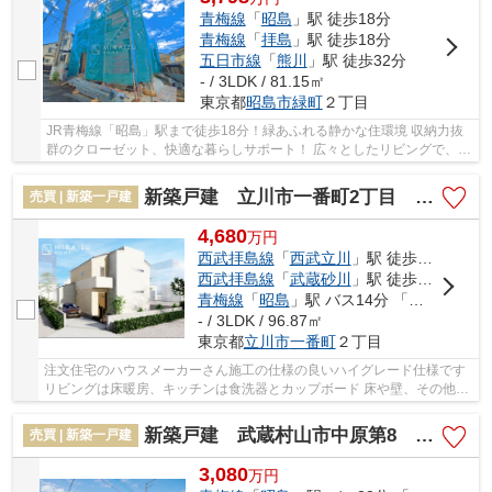
青梅線
「
昭島
」駅 徒歩18分
青梅線
「
拝島
」駅 徒歩18分
五日市線
「
熊川
」駅 徒歩32分
- / 3LDK / 81.15㎡
東京都
昭島市
緑町
２丁目
JR青梅線「昭島」駅まで徒歩18分！緑あふれる静かな住環境 収納力抜
群のクローゼット、快適な暮らしサポート！ 広々としたリビングで、心
地よい時間を過ごしませんか？
新築戸建 立川市一番町2丁目 全1棟
売買 | 新築一戸建
4,680
万
円
西武拝島線
「
西武立川
」駅 徒歩15分
西武拝島線
「
武蔵砂川
」駅 徒歩18分
青梅線
「
昭島
」駅 バス14分 「二の宮台」 停歩12分
- / 3LDK / 96.87㎡
東京都
立川市
一番町
２丁目
注文住宅のハウスメーカーさん施工の仕様の良いハイグレード仕様です
リビングは床暖房、キッチンは食洗器とカップボード 床や壁、その他の
設備なども楽しみですね^^！ ルーフバルコニ...
新築戸建 武蔵村山市中原第8 全8棟
売買 | 新築一戸建
3,080
万
円