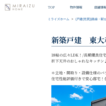
TOP
物件情報
店舗情
ミライズホーム
>
(戸建(売買))路線・駅
新築戸建 東大
18帖の広々LDK！/長期優良住
折下天井のおしゃれなキッチン
＊立地・間取り・設備仕様のバ
住宅性能評価付きで安心邸宅！