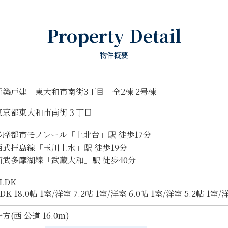
Property Detail
物件概要
新築戸建 東大和市南街3丁目 全2棟 2号棟
東京都東大和市南街３丁目
多摩都市モノレール「上北台」駅 徒歩17分
西武拝島線「玉川上水」駅 徒歩19分
西武多摩湖線「武蔵大和」駅 徒歩40分
LDK
DK 18.0帖 1室
/
洋室 7.2帖 1室
/
洋室 6.0帖 1室
/
洋室 5.2帖 1室
/
洋
方(西 公道 16.0m)