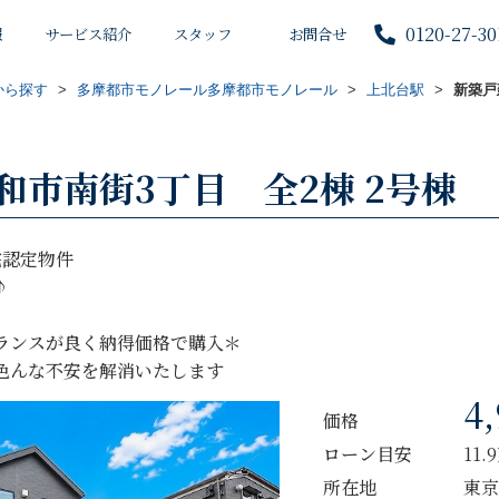
0120-27-30
報
サービス紹介
スタッフ
お問合せ
から探す
>
多摩都市モノレール多摩都市モノレール
>
上北台駅
>
新築戸
和市南街3丁目 全2棟 2号棟
宅認定物件
♪
ランスが良く納得価格で購入＊
色んな不安を解消いたします
4
価格
ローン目安
11.
所在地
東京