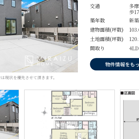
交通
多摩
歩1
築年数
新築
建物面積(坪数)
103
土地面積(坪数)
120
間取り
4L
物件情報をも
合は現状を優先させて頂きます。