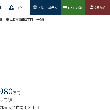
12
ログイン
内覧・来店予約
LINEで相談
会員登録
建 東大和市南街3丁目 全2棟
,980
万円
9万円/月
都東大和市南街３丁目