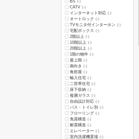
BS
(-)
CATV
(-)
インターネット対応
(-)
オートロック
(-)
TVモニタ付インターホン
(-)
宅配ボックス
(-)
2階以上
(-)
10階以上
(-)
20階以上
(-)
1階の物件
(-)
最上階
(-)
南向き
(-)
角部屋
(-)
輸入住宅
(-)
二世帯住宅
(-)
床下収納
(-)
複層ガラス
(-)
自由設計対応
(-)
バス・トイレ別
(-)
フローリング
(-)
免震構造
(-)
耐震構造
(-)
エレベーター
(-)
室内洗濯機置場
(-)