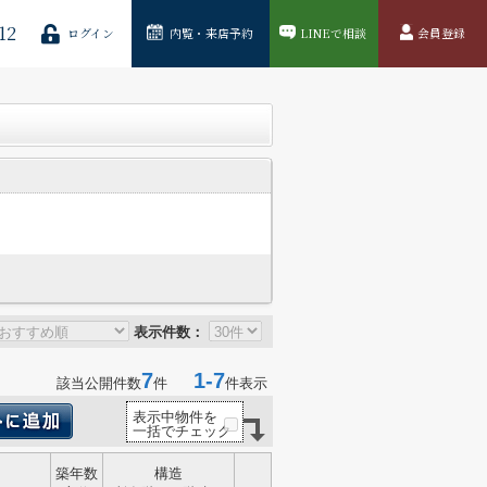
12
ログイン
内覧・来店予約
LINEで相談
会員登録
表示件数：
7
1-7
該当公開件数
件
件表示
表示中物件を
一括でチェック
築年数
構造