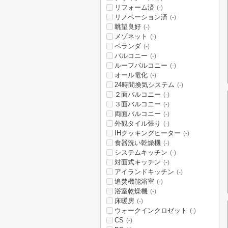
リフォーム済
(-)
リノベーション済
(-)
眺望良好
(-)
メゾネット
(-)
ベランダ
(-)
バルコニー
(-)
ルーフバルコニー
(-)
オール電化
(-)
24時間換気システム
(-)
２面バルコニー
(-)
３面バルコニー
(-)
両面バルコニー
(-)
外観タイル張り
(-)
IHクッキングヒーター
(-)
食器洗い乾燥機
(-)
システムキッチン
(-)
対面式キッチン
(-)
アイランドキッチン
(-)
追焚機能浴室
(-)
浴室乾燥機
(-)
床暖房
(-)
ウォークインクロゼット
(-)
CS
(-)