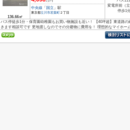
万円
バス11
変電所前（立
中央線
「
国立
」駅
停歩1
東京都
立川市
若葉町
２丁目
136.66㎡
バス停徒歩1分・保育園幼稚園もお買い物施設も近い！ 【40坪超】東道路の
きます相談可です 更地渡しなのでその分建物に費用を！ 理想的なマイホーム.