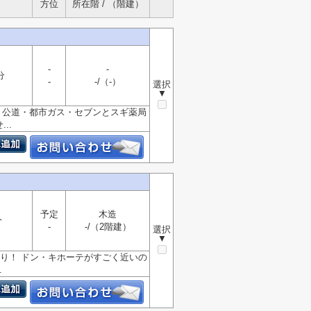
方位
所在階 / （階建）
-
-
分
-
-/（-）
選択
▼
す 公道・都市ガス・セブンとスギ薬局
..
予定
木造
分
-
-/（2階建）
選択
▼
り！ ドン・キホーテがすごく近いの
.