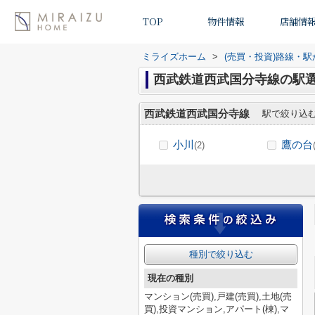
TOP
物件情報
店舗情
ミライズホーム
>
(売買・投資)路線・
西武鉄道西武国分寺線の駅
西武鉄道西武国分寺線
駅で絞り込
小川
鷹の台
(2)
種別で絞り込む
現在の種別
マンション(売買),戸建(売買),土地(売
買),投資マンション,アパート(棟),マ