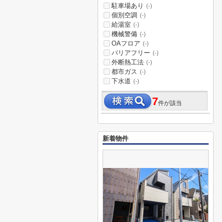
駐車場あり
(-)
個別空調
(-)
給湯室
(-)
機械警備
(-)
OAフロア
(-)
バリアフリー
(-)
外断熱工法
(-)
都市ガス
(-)
下水道
(-)
7
件が該当
新着物件