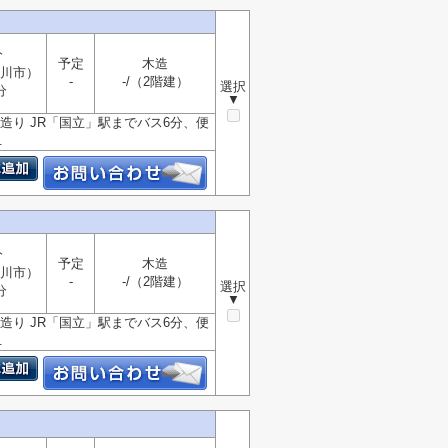
分
予定
木造
川市）
-
-/（2階建）
選択
分
▼
り JR「国立」駅までバス6分、便
.
分
予定
木造
川市）
-
-/（2階建）
選択
分
▼
り JR「国立」駅までバス6分、便
.