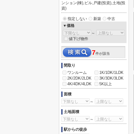
ンション(棟),ビル,戸建(投資),土地(投
資)
指定しない
新築
中古
▼価格
～
値下げ物件
7
件が該当
間取り
ワンルーム
1K/1DK/1LDK
2K/2DK/2LDK
3K/3DK/3LDK
4K/4DK/4LDK
5K以上
面積
～
土地面積
～
駅からの徒歩