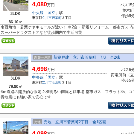
4,080
万円
バス15
並木町
中央線
「
国立
」駅
3LDK
停歩9
東京都
立川市
若葉町
３丁目
86.10㎡
南西角地・若葉ケヤキモールが近い！ 車2台・新規リフォーム・都市ガス 
スーパードラグストアなど徒歩圏内で生活可能
新築戸建 立川市若葉町 7期 全2棟
新築一戸建
4,698
万円
バス6
変電所前（立
中央線
「
国立
」駅
3LDK
停歩5
東京都
立川市
若葉町
２丁目
79.90㎡
6ｍ道路の開放的な限定２棟明るい南庭と駐車場 都市ガス、フラット35、コ
得地震にも強い家で安心です
売地 立川市若葉町2丁目 全1区画
売地
4,098