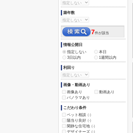
築年数
7
件が該当
情報公開日
指定しない
本日
3日以内
1週間以内
利回り
画像・動画あり
画像あり
動画あり
パノラマあり
こだわり条件
ペット相談
(-)
陽当り良好
(-)
閑静な住宅地
(-)
デザイナーズ
(-)