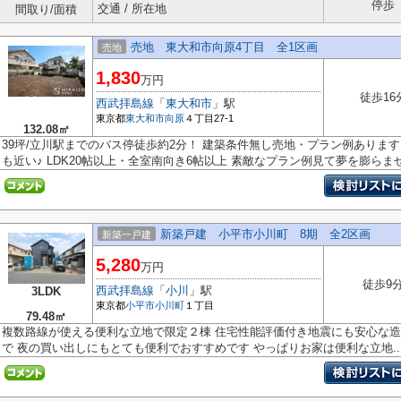
停歩
交通 / 所在地
間取り/面積
売地 東大和市向原4丁目 全1区画
売地
1,830
万円
徒歩16
西武拝島線
「
東大和市
」駅
東京都
東大和市
向原
４丁目27-1
132.08㎡
39坪/立川駅までのバス停徒歩約2分！ 建築条件無し売地・プラン例ありま
も近い♪ LDK20帖以上・全室南向き6帖以上 素敵なプラン例見て夢を膨らませ.
新築戸建 小平市小川町 8期 全2区画
新築一戸建
5,280
万円
徒歩9
西武拝島線
「
小川
」駅
3LDK
東京都
小平市
小川町
１丁目
79.48㎡
複数路線が使える便利な立地で限定２棟 住宅性能評価付き地震にも安心な造
で 夜の買い出しにもとても便利でおすすめです やっぱりお家は便利な立地..