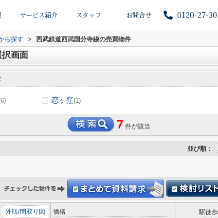
0120-27-30
報
サービス紹介
スタッフ
お問合せ
駅から探す
>
西武鉄道西武国分寺線の売買物件
選択画面
む
恋ヶ窪
(6)
(1)
7
件が該当
並び順：
外観
/
間取り図
価格
駅徒歩