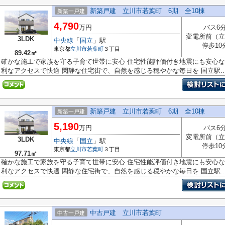
新築戸建 立川市若葉町 6期 全10棟
新築一戸建
4,790
万円
バス6
変電所前（立
3LDK
中央線
「
国立
」駅
停歩10
東京都
立川市
若葉町
３丁目
89.42㎡
確かな施工で家族を守る子育て世帯に安心 住宅性能評価付き地震にも安心な造
利なアクセスで快適 閑静な住宅街で、自然を感じる穏やかな毎日を 国立駅..
新築戸建 立川市若葉町 6期 全10棟
新築一戸建
5,190
万円
バス6
変電所前（立
3LDK
中央線
「
国立
」駅
停歩10
東京都
立川市
若葉町
３丁目
97.71㎡
確かな施工で家族を守る子育て世帯に安心 住宅性能評価付き地震にも安心な造
利なアクセスで快適 閑静な住宅街で、自然を感じる穏やかな毎日を 国立駅..
中古戸建 立川市若葉町
中古一戸建