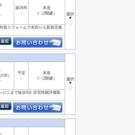
分
築25年
木造
-
-/（2階建）
選択
分
▼
内外装リフォームで水回りも新規交換
分
予定
木造
川市）
-
-/（2階建）
選択
分
▼
ンビニまで徒歩5分 住宅性能評価取