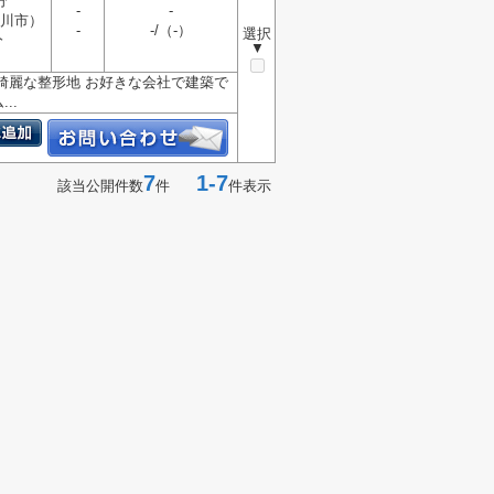
分
-
-
川市）
-
-/（-）
選択
分
▼
綺麗な整形地 お好きな会社で建築で
..
7
1-7
該当公開件数
件
件表示