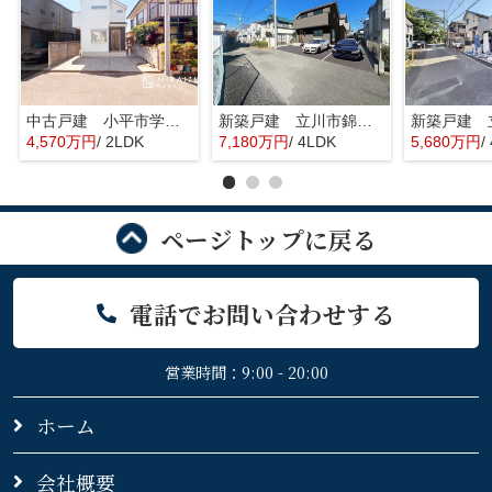
中古戸建 小平市学園東町 全1棟
新築戸建 立川市錦町 全2棟
4,570万円
/ 2LDK
7,180万円
/ 4LDK
5,680万円
/
ページトップに戻る
電話でお問い合わせする
営業時間：9:00 - 20:00
ホーム
会社概要