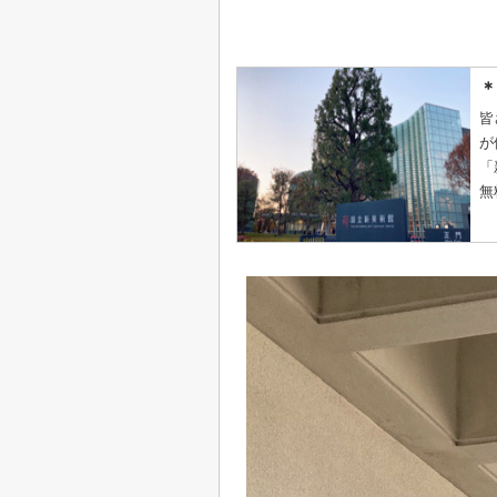
＊
皆
が
「
無