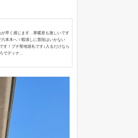
れが早く感じます…寒暖差も激しいです
で六本木へ！暇潰しに普段はいかない
です！プチ聖地巡礼です♪入るだけなら
でディナ...