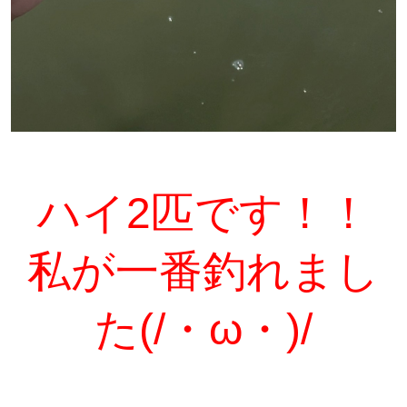
ハイ2匹です！！
私が一番釣れまし
た(/・ω・)/