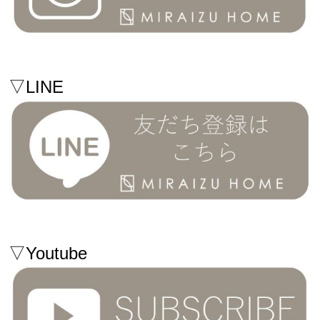
▽LINE
▽Youtube