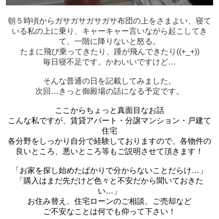
朝５時頃からガサガサガサガサ布団の上をさまよい、寝て
いる私の上に乗り、キャーキャー言いながら起こしてき
て、一階に降りないと怒る。
たまに飛び乗ってきたり、踵が飛んできたり((+_+))
毎日寝不足です。かわいいですけど…
そんな普通の日を記載してみました。
次回…きっと御殿場の話になる予定です。
ここからちょっと真面目なお話
こんな私ですが、賃貸アパート・分譲マンション・戸建て
住宅
各分野をしっかり自分で経験しておりますので、各物件の
良いところ、悪いところ等もご説明させて頂きます！
「お家を探し始めたばかりで分からないことだらけ…」
「購入はまだ先だけど色々と不安だから聞いておきた
い…」
お住み替え、住宅ローンのご相談、ご売却など
ご不安なことは何でも仰って下さい！