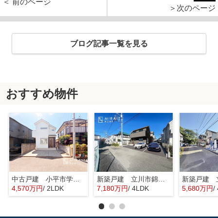
＜ 前のページ
＞次のページ
ブログ記事一覧を見る
おすすめ物件
中古戸建 小平市学園東町 全1棟
新築戸建 立川市錦町 全2棟
4,570万円
/ 2LDK
7,180万円
/ 4LDK
5,680万円
/