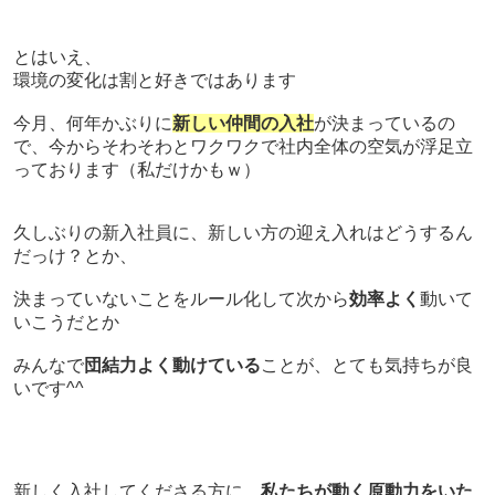
とはいえ、
環境の変化は割と好きではあります
今月、何年かぶりに
新しい仲間の入社
が決まっているの
で、
今からそわそわとワクワクで社内全体の空気が浮足立
っております
（私だけかもｗ）
久しぶりの新入社員に、新しい方の迎え入れはどうするん
だっけ？とか、
決まっていないことをルール化して次から
効率よく
動いて
いこうだとか
みんなで
団結力よく動けている
ことが、とても気持ちが良
いです^^
新しく入社してくださる方に、
私たちが動く原動力をいた