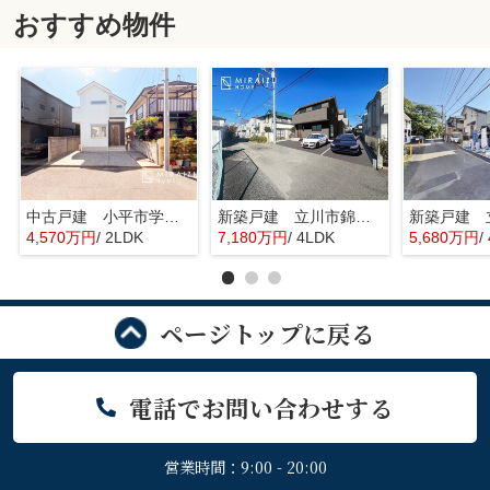
おすすめ物件
中古戸建 小平市学園東町 全1棟
新築戸建 立川市錦町 全2棟
4,570万円
/ 2LDK
7,180万円
/ 4LDK
5,680万円
/
ページトップに戻る
電話でお問い合わせする
営業時間：9:00 - 20:00