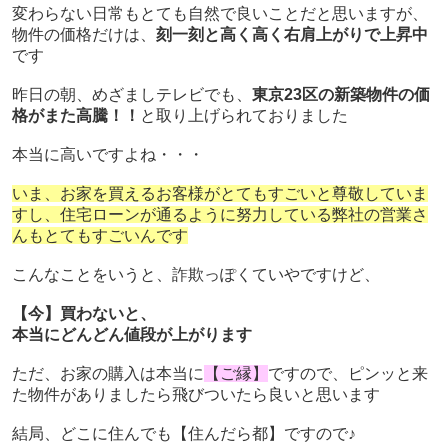
変わらない日常もとても自然で良いことだと思いますが、
物件の価格だけは、
刻一刻と高く高く右肩上がりで上昇中
です
昨日の朝、めざましテレビでも、
東京23区の新築物件の価
格がまた高騰！！
と取り上げられておりました
本当に高いですよね・・・
いま、お家を買えるお客様がとてもすごいと尊敬していま
すし、住宅ローンが通るように努力している弊社の営業さ
んもとてもすごいんです
こんなことをいうと、詐欺っぽくていやですけど、
【今】買わないと、
本当にどんどん値段が上がります
ただ、お家の購入は本当に
【ご縁】
ですので、ピンッと来
た物件がありましたら飛びついたら良いと思います
結局、どこに住んでも【住んだら都】ですので♪