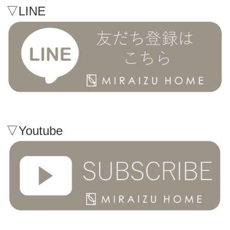
▽LINE
▽Youtube