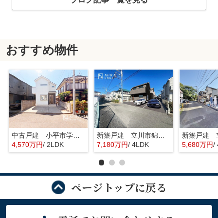
おすすめ物件
中古戸建 小平市学園東町 全1棟
新築戸建 立川市錦町 全2棟
4,570万円
/ 2LDK
7,180万円
/ 4LDK
5,680万円
/
ページトップに戻る