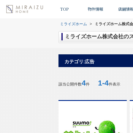
TOP
物件情報
店舗情
ミライズホーム
>
ミライズホーム株式会
ミライズホーム株式会社のス
カテゴリ:広告
4
1-4
該当公開件数
件
件表示