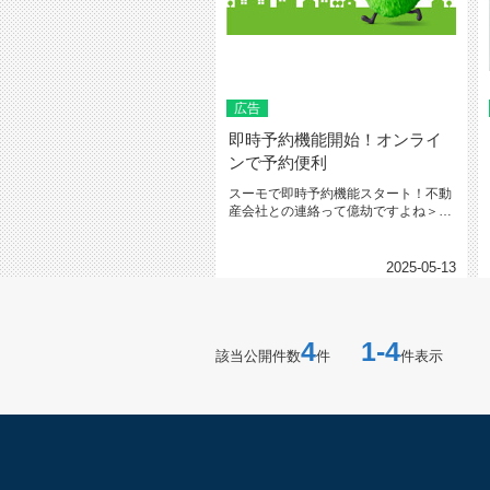
広告
即時予約機能開始！オンライ
ンで予約便利
スーモで即時予約機能スタート！不動
産会社との連絡って億劫ですよね＞＜
一度お会いしていたらともかく第一...
2025-05-13
4
1-4
該当公開件数
件
件表示