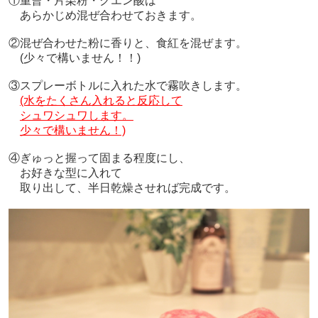
①重曹・片栗粉・クエン酸は
あらかじめ混ぜ合わせておきます。
②混ぜ合わせた粉に香りと、食紅を混ぜます。
(少々で構いません！！)
③スプレーボトルに入れた水で霧吹きします。
(水をたくさん入れると反応して
シュワシュワします。
少々で構いません！)
④ぎゅっと握って固まる程度にし、
お好きな型に
入れて
取り出して、半日乾燥させれば完成です。