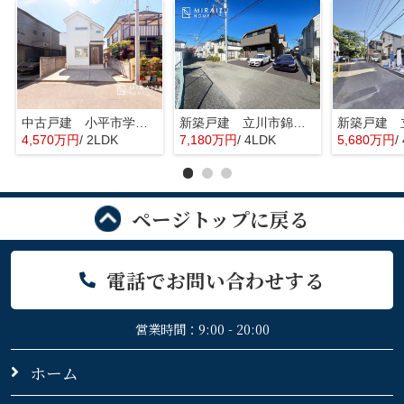
中古戸建 小平市学園東町 全1棟
新築戸建 立川市錦町 全2棟
4,570万円
/ 2LDK
7,180万円
/ 4LDK
5,680万円
/
ページトップに戻る
電話でお問い合わせする
営業時間：9:00 - 20:00
ホーム