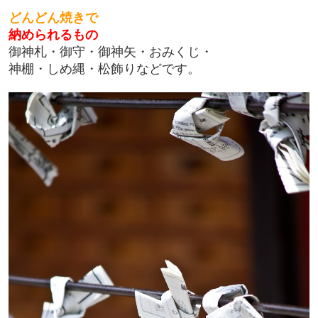
どんどん焼きで
納められるもの
御神札・御守・御神矢・おみくじ・
神棚・
しめ縄・松飾りなどです。