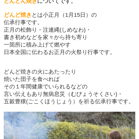
どんどん焼き
についてです。
どんど焼き
とは小正月
（1月15日）の
伝承行事です。
正月の松飾り・注連縄(しめなわ)・
書き初めなどを
家々から持ち寄り
一箇所に積み上げて
燃やす
日本全国に伝わるお正月の火祭り行事です。
どんど焼きの火にあたったり
焼いた団子を食べれば
その１年間健康でいられるなどの
言い伝えもあり
無病息災（むびょうそくさい)・
五穀豊穣(
ごこくほうじょう）を祈る伝承行事です。