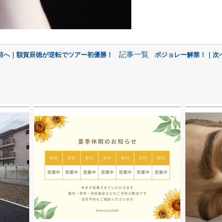
記事一覧
 前へ｜額賀辰徳が逆転でツアー初優勝！
ボジョレー解禁！｜次へ