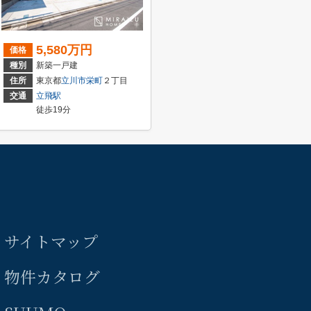
5,580万円
価格
種別
新築一戸建
住所
東京都
立川市
栄町
２丁目
交通
立飛駅
徒歩19分
サイトマップ
物件カタログ