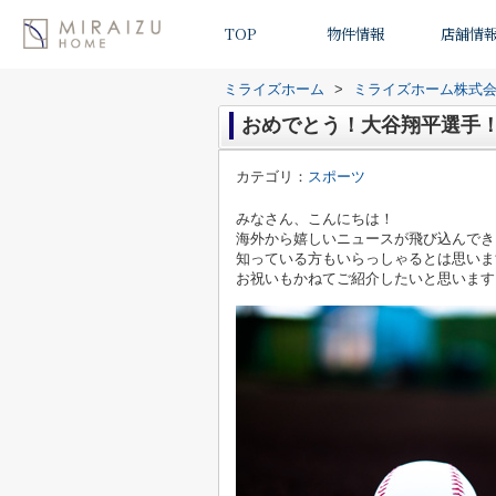
TOP
物件情報
店舗情
ミライズホーム
>
ミライズホーム株式
おめでとう！大谷翔平選手
カテゴリ：
スポーツ
みなさん、こんにちは！
海外から嬉しいニュースが飛び込んでき
知っている方もいらっしゃるとは思いま
お祝いもかねてご紹介したいと思います