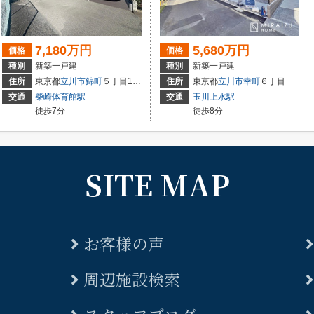
7,180万円
5,680万円
価格
価格
種別
新築一戸建
種別
新築一戸建
住所
東京都
立川市
錦町
５丁目15-33
住所
東京都
立川市
幸町
６丁目
交通
柴崎体育館駅
交通
玉川上水駅
徒歩7分
徒歩8分
SITE MAP
お客様の声
周辺施設検索