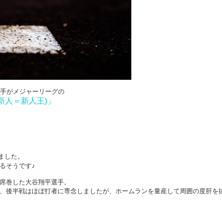
選手がメジャーリーグの
新人＝新人王)」
ました。
るそうです♪
席巻した大谷翔平選手。
、後半戦はほぼ打者に専念しましたが、ホームランを量産して周囲の度肝を