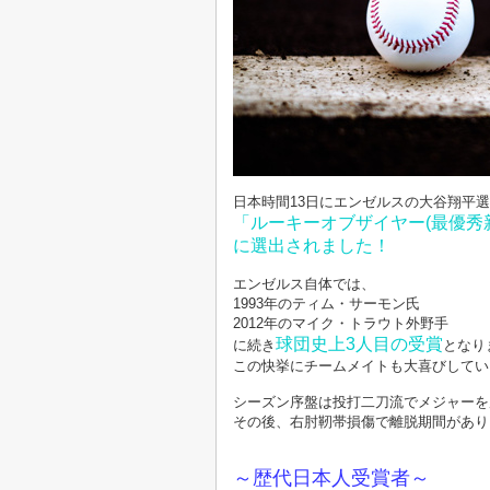
日本時間13日にエンゼルスの大谷翔平
「ルーキーオブザイヤー(最優秀
に選出されました！
エンゼルス自体では、
1993年のティム・サーモン氏
2012年のマイク・トラウト外野手
球
団史上3人目の受賞
に続き
となり
この快挙にチームメイトも大喜びしてい
シーズン序盤は投打二刀流でメジャーを
その後、右肘靭帯損傷で離脱期間があり
～歴代日本人受賞者～