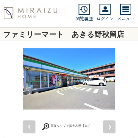
閲覧履歴
ログイン
メニュー
ファミリーマート あきる野秋留店
前
次
画像タップで拡大表示【
1
/1】