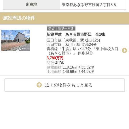
所在地
東京都あきる野市秋留３丁目3-5
施設周辺の物件
売買｜新築一戸建
新築戸建 あきる野市野辺 全1棟
五日市線「東秋留」駅 徒歩12分
五日市線「秋川」駅 徒歩24分
青梅線「牛浜」駅 バス7分 「東中学校入口
（あきる野市）」 停歩14分
3,780万円
間取:
4LDK
建物面積:
110.16㎡ / 33.32坪
土地面積:
148.69㎡ / 44.97坪
近くの物件をもっと見る