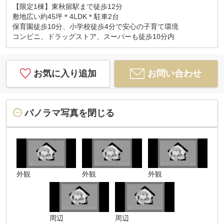
定のサービスです）
【限定1棟】東秋留駅まで徒歩12分
敷地広い約45坪＊4LDK＊駐車2台
◆最寄りの駅、ご自宅への無料送迎サービス♪
保育園徒歩10分、小学校徒歩4分で安心の子育て環境
◆お子様がいらっしゃるご家族様チャイルドシート
コンビニ、ドラッグストア、スーパーも徒歩10分内
ございます♪
◆ご両親様揃ってのご見学も最大7人乗りの大型車で
ご案内可能です♪
お気に入り追加
お問い合わせ
☆実際に見て、触れて感じる
安心のお住まい探しを体験して下さい♪
☆物件情報だけでなく、地域の特色などなど
エリア情報もお伝え出来たら嬉しいです♪
パノラマ写真を閉じる
当社ミライズホーム株式会社 スタッフ一同
お客様１人１人に合った、『明るい未来図』を
ご提案させて頂きます。
外観
外観
外観
お気軽にお問合せくださいませ♪
お待ちしております♪
周辺
周辺