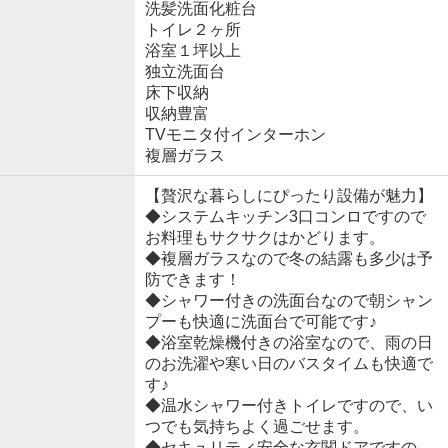
洗髪洗面化粧台
トイレ２ヶ所
浴室１坪以上
独立洗面台
床下収納
収納豊富
TVモニタ付インターホン
複層ガラス
【贅沢な暮らしにぴったり設備が魅力】
◆システムキッチン3口コンロですので
お料理もサクサクはかどります。
◆複層ガラスなので冬の結露も多少は予
防できます！
◆シャワー付きの洗面台なので朝シャン
プーも快適に洗面台で可能です♪
◆浴室乾燥機付きの浴室なので、雨の日
のお洗濯や寒い日のバスタイムも快適で
す♪
◆温水シャワー付きトイレですので、い
つでも気持ちよく過ごせます。
◆セキュリティ安全な玄関ドアですの