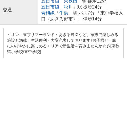
五日市線
「
東秋留
」駅 徒歩12分
五日市線
「
秋川
」駅 徒歩24分
交通
青梅線
「
牛浜
」駅 バス7分 「東中学校入
口（あきる野市）」 停歩14分
イオン・東京サマーランド・あきる野ICなど、家族で楽しめる
施設も満載！生活便利・大変充実しております♪お子様と一緒
にのびやかに楽しめるエリアで新生活を育みませんか☆彡[東秋
留小学校/東中学校]