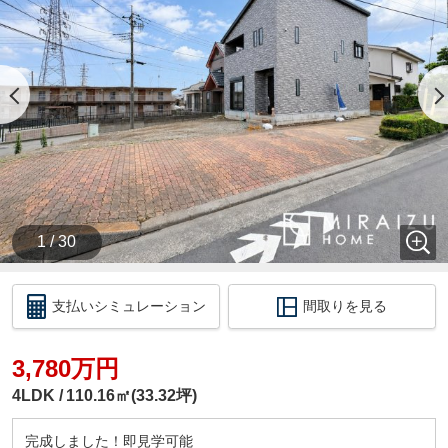
他社様でローンが通らなかったお客様
持病でお薬を飲んでいるお客様
持ち家をあきらめているお客様
購入できるか？ご不安なお客様
ぜひミライズホームに一度ご相談下さい☆彡
豊富な提携金融機関から、お客様に合ったプランを
コンサルティング致します！
親身にサポートさせて頂きますので、腹を割ってな
んでもお話ししましょう！！
今のお悩みをぜひ聞かせてください☆彡
1 / 30
◆◆◆◆◆ 現地見学会を開催中 ◆◆◆◆◆
平日・休日問わず、いつでもご見学が出来ます♪
支払いシミュレーション
間取りを見る
ミライズホーム株式会社は、
お客様に寄り添って、お客様のご都合に合わせてい
3,780万円
つでもご案内させて頂きます。
お仕事終わりなどの夜間や早朝などお気軽にご相談
4LDK
110.16㎡(33.32坪)
ください♪
（時間外の対応は、事前にご予約を頂いたお客様限
完成しました！即見学可能