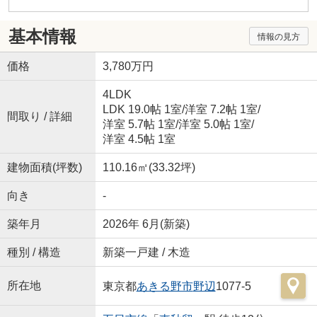
基本情報
情報の見方
価格
3,780万円
4LDK
LDK 19.0帖 1室
/
洋室 7.2帖 1室
/
間取り / 詳細
洋室 5.7帖 1室
/
洋室 5.0帖 1室
/
洋室 4.5帖 1室
建物面積(坪数)
110.16㎡(33.32坪)
向き
-
築年月
2026年 6月(新築)
種別 / 構造
新築一戸建 / 木造
所在地
東京都
あきる野市
野辺
1077-5