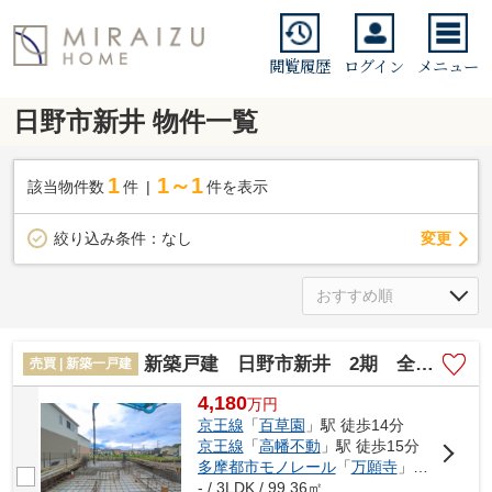
閲覧履歴
ログイン
メニュー
日野市新井 物件一覧
1
1～1
該当物件数
件
件を表示
変更
絞り込み条件：
なし
新築戸建 日野市新井 2期 全4棟
売買 | 新築一戸建
4,180
万
円
京王線
「
百草園
」駅 徒歩14分
京王線
「
高幡不動
」駅 徒歩15分
多摩都市モノレール
「
万願寺
」駅 徒歩16分
- / 3LDK / 99.36㎡