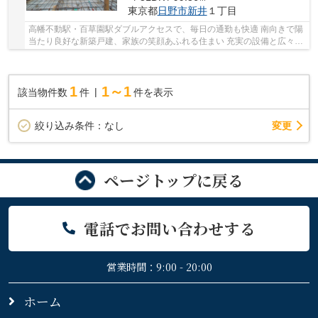
東京都
日野市
新井
１丁目
高幡不動駅・百草園駅ダブルアクセスで、毎日の通勤も快適 南向きで陽
当たり良好な新築戸建、家族の笑顔あふれる住まい 充実の設備と広々
LDK、快適な生活を 閑静な住宅街で、安心・安...
1
1～1
該当物件数
件
件を表示
変更
絞り込み条件：
なし
ページトップに戻る
電話でお問い合わせする
営業時間：9:00 - 20:00
ホーム