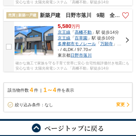
安心な造り 太陽光発電システム 「高幡不動」駅徒歩14分
新築戸建 日野市落川 9期 全6棟
売買 | 新築一戸建
5,580
万
円
京王線
「
高幡不動
」駅 徒歩14分
京王線
「
百草園
」駅 徒歩10分
多摩都市モノレール
「
万願寺
」駅 徒歩22分
- / 4LDK / 97.70㎡
東京都
日野市
落川
確かな施工で家族を守る子育て世帯に安心 住宅性能評価付き地震にも
安心な造り 太陽光発電システム 「高幡不動」駅徒歩14分
4
1～4
該当物件数
件
件を表示
変更
絞り込み条件：
なし
ページトップに戻る