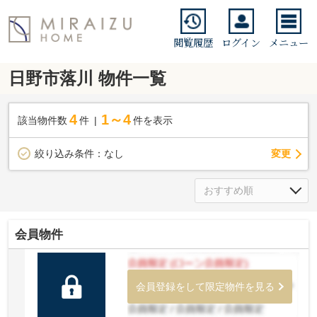
閲覧履歴
ログイン
メニュー
日野市落川 物件一覧
4
1～4
該当物件数
件
件を表示
変更
絞り込み条件：
なし
会員物件
会員登録をして限定物件を見る