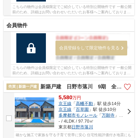
こちらの物件は会員様限定でご紹介している特別公開物件です 一般公開
前のため、詳細はお問い合わせいただいたお客様へご案内しております
少しでもご興味をお持ちの方は、お早めにお...
会員物件
会員登録をして限定物件を見る
こちらの物件は会員様限定でご紹介している特別公開物件です 一般公開
前のため、詳細はお問い合わせいただいたお客様へご案内しております
少しでもご興味をお持ちの方は、お早めにお...
新築戸建 日野市落川 9期 全6棟
売買 | 新築一戸建
5,580
万
円
京王線
「
高幡不動
」駅 徒歩14分
京王線
「
百草園
」駅 徒歩10分
多摩都市モノレール
「
万願寺
」駅 徒歩22分
- / 4LDK / 97.70㎡
東京都
日野市
落川
確かな施工で家族を守る子育て世帯に安心 住宅性能評価付き地震にも