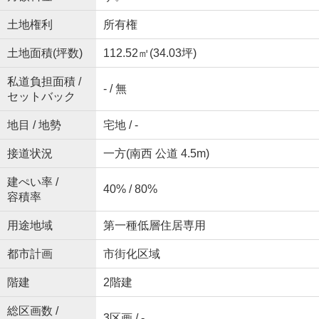
土地権利
所有権
土地面積(坪数)
112.52㎡(34.03坪)
私道負担面積 /
- / 無
セットバック
地目 / 地勢
宅地 / -
接道状況
一方(南西 公道 4.5m)
建ぺい率 /
40% / 80%
容積率
用途地域
第一種低層住居専用
都市計画
市街化区域
階建
2階建
総区画数 /
3区画 / -