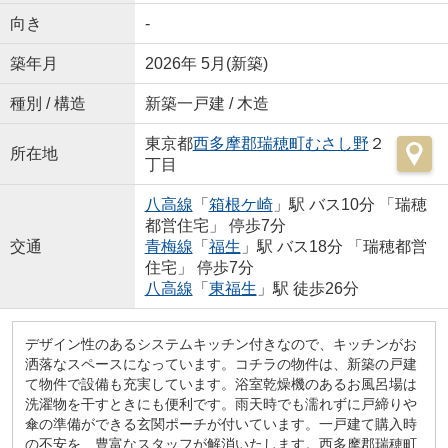
向き
-
築年月
2026年 5月(新築)
種別 / 構造
新築一戸建 / 木造
東京都
西多摩郡瑞穂町
むさし野
２
所在地
丁目
八高線
「
箱根ケ崎
」駅 バス10分 「瑞穂
都営住宅」 停歩7分
交通
青梅線
「
福生
」駅 バス18分 「瑞穂都営
住宅」 停歩7分
八高線
「
東福生
」駅 徒歩26分
デザイン性のあるシステムキッチン付きなので、キッチンがお
洒落なスペースになっています。コチラの物件は、新築の戸建
て物件で設備も充実しています。浴室乾燥機のあるお風呂場は
洗濯物を干すときにも便利です。雨天時でも濡れずに戸締りや
傘の準備ができる玄関ポーチが付いています。一戸建て購入時
の不安を、豊富なスタッフが解消いたします。西多摩郡瑞穂町