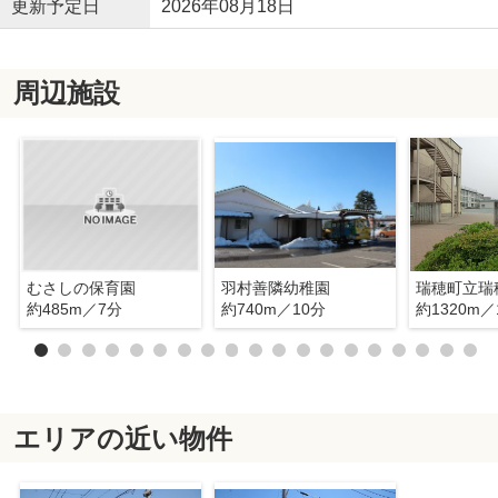
更新予定日
2026年08月18日
周辺施設
むさしの保育園
羽村善隣幼稚園
約485m／7分
約740m／10分
約1320m／
エリアの近い物件