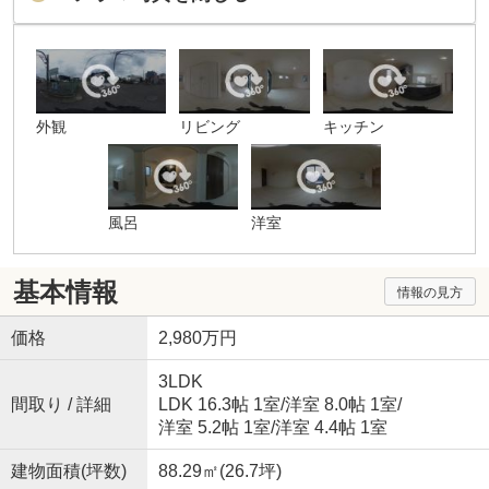
外観
リビング
キッチン
風呂
洋室
基本情報
情報の見方
価格
2,980万円
3LDK
間取り / 詳細
LDK 16.3帖 1室
/
洋室 8.0帖 1室
/
洋室 5.2帖 1室
/
洋室 4.4帖 1室
建物面積(坪数)
88.29㎡(26.7坪)