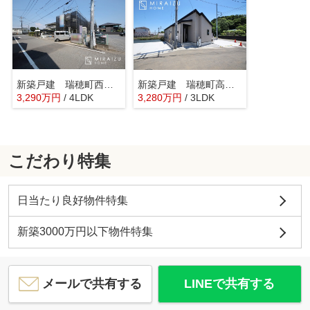
新築戸建 瑞穂町西松原2期 全3棟
新築戸建 瑞穂町高根第1期 全6区画
3,290
万
円
/ 4LDK
3,280
万
円
/ 3LDK
こだわり特集
日当たり良好物件特集
新築3000万円以下物件特集
メールで共有する
LINEで共有する