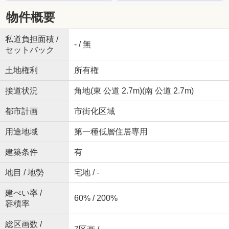
物件概要
私道負担面積 /
- / 無
セットバック
土地権利
所有権
接道状況
角地(東 公道 2.7m)(南 公道 2.7m)
都市計画
市街化区域
用途地域
第一種低層住居専用
建築条件
有
地目 / 地勢
宅地 / -
建ぺい率 /
60% / 200%
容積率
総区画数 /