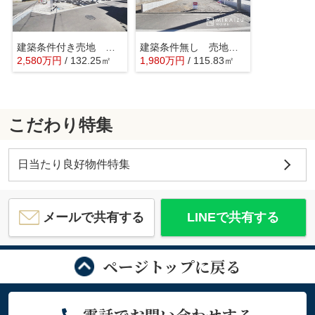
建築条件付き売地 武蔵村山市残堀 第13期 全2区画
建築条件無し 売地 武蔵村山市榎2丁目 全2区画
2,580
万
円
/ 132.25㎡
1,980
万
円
/ 115.83㎡
こだわり特集
日当たり良好物件特集
メールで共有する
LINEで共有する
ページトップに戻る
電話でお問い合わせする