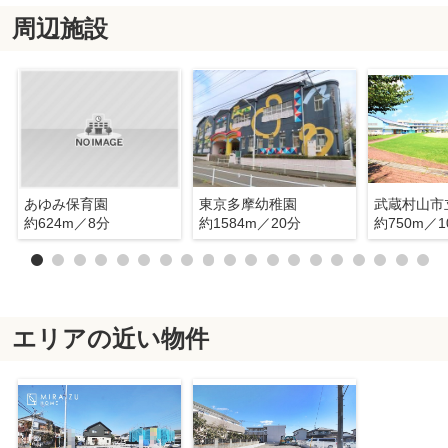
周辺施設
あゆみ保育園
東京多摩幼稚園
約624m／8分
約1584m／20分
約750m／1
エリアの近い物件