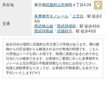
所在地
東京都
武蔵村山市
神明
４丁目4-24
多摩都市モノレール
「
上北台
」駅 徒歩2
4分
交通
西武狭山線
「
西武球場前
」駅 徒歩43分
西武拝島線
「
武蔵砂川
」駅 徒歩43分
徒歩10分の場所に武蔵村山市立第三小学校があります。隣の建
物からの圧迫感からも解放されるのが角地の特徴です。こちら
の売地はニーズも高い土地です。南側に道路があるため十分な
日当たりが確保できます。お客様のご要望に沿った多摩都市モ
ノレール上北台周辺の不動産情報なら当社にお任せください。
知識と経験豊富なスタッフが、お客様の不動産探しを全力でお
手伝いいたします(^o^)