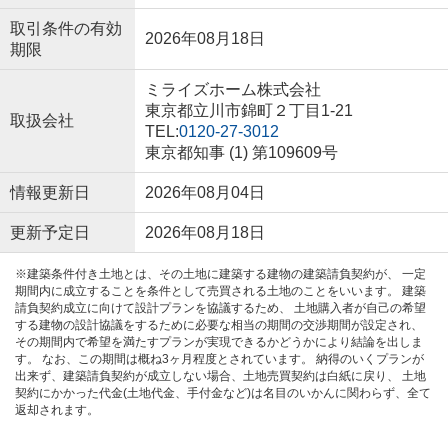
取引条件の有効
2026年08月18日
期限
ミライズホーム株式会社
東京都立川市錦町２丁目1-21
取扱会社
TEL:
0120-27-3012
東京都知事 (1) 第109609号
情報更新日
2026年08月04日
更新予定日
2026年08月18日
※建築条件付き土地とは、その土地に建築する建物の建築請負契約が、 一定
期間内に成立することを条件として売買される土地のことをいいます。 建築
請負契約成立に向けて設計プランを協議するため、 土地購入者が自己の希望
する建物の設計協議をするために必要な相当の期間の交渉期間が設定され、
その期間内で希望を満たすプランが実現できるかどうかにより結論を出しま
す。 なお、この期間は概ね3ヶ月程度とされています。 納得のいくプランが
出来ず、建築請負契約が成立しない場合、土地売買契約は白紙に戻り、 土地
契約にかかった代金(土地代金、手付金など)は名目のいかんに関わらず、全て
返却されます。