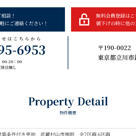
ご相談！
無料会員登録はこ
軽にご連絡ください！
値下げの時に他の
わせはこちらから
95-6953
〒190-0022
東京都立川市錦
00-20：00
定休日無し
Property Detail
物件概要
建築条件付き売地 武蔵村山市神明 全7区画 6区画