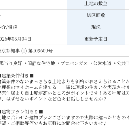
土地の敷金
-
総区画数
仲介/相談
現況
026年08月04日
更新予定日
京都知事 (1) 第109609号
陽当り良好
閑静な住宅地
プロパンガス
公営水道
公共
■建築条件付き■
建築条件のないまっさらな土地よりも価格がおさえられること
で理想のマイホームを建てる！一緒に理想の住まいを実現させ
建売住居より自由度が高いところがポイントです！ある程度は
が、はずせないポイントなど色々お話ししませんか？
■建物プラン例あり■
土地に合わせた建物プランございますので実際に建ったときの
要望・ご相談等何でもお気軽にお問合せ下さいませ♪