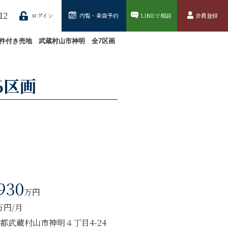
12
ログイン
内覧・来店予約
LINEで相談
会員登録
件付き売地 武蔵村山市神明 全7区画
6区画
930
万円
6万円/月
都武蔵村山市神明４丁目4-24