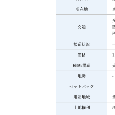
所在地
交通
接道状況
一
価格
1
種別/構造
売
地勢
-
セットバック
-
用途地域
土地権利