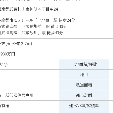
東京都武蔵村山市神明４丁目4-24
多摩都市モノレール「上北台」駅 徒歩24分
西武狭山線「西武球場前」駅 徒歩43分
西武拝島線「武蔵砂川」駅 徒歩43分
方(東 公道 2.7m)
,930万円
地/-
土地面積/坪数
地目
私道面積
第一種低層住居専用
都市計画
所有権
建ぺい率/容積率