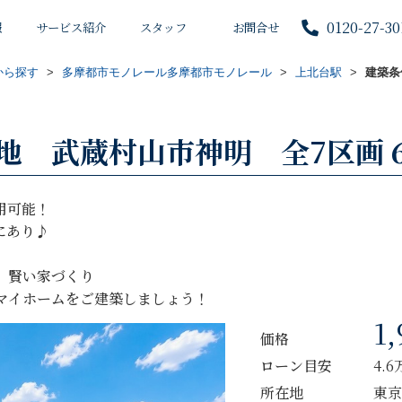
0120-27-30
報
サービス紹介
スタッフ
お問合せ
から探す
>
多摩都市モノレール多摩都市モノレール
>
上北台駅
>
建築条
地 武蔵村山市神明 全7区画 
用可能！
にあり♪
、賢い家づくり
マイホームをご建築しましょう！
1,
価格
ローン目安
4.
所在地
東京