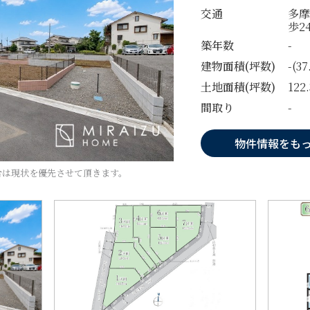
交通
多摩
歩2
築年数
-
建物面積(坪数)
-(3
土地面積(坪数)
122
間取り
-
物件情報をも
合は現状を優先させて頂きます。