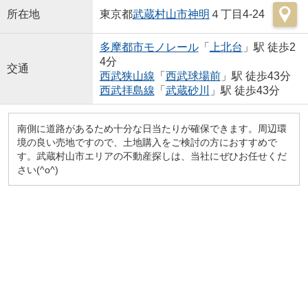
所在地
東京都
武蔵村山市
神明
４丁目4-24
多摩都市モノレール
「
上北台
」駅 徒歩2
4分
交通
西武狭山線
「
西武球場前
」駅 徒歩43分
西武拝島線
「
武蔵砂川
」駅 徒歩43分
南側に道路があるため十分な日当たりが確保できます。周辺環
境の良い売地ですので、土地購入をご検討の方におすすめで
す。武蔵村山市エリアの不動産探しは、当社にぜひお任せくだ
さい(^o^)