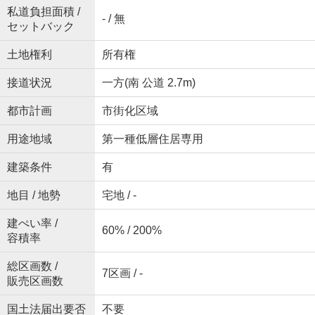
私道負担面積 /
- / 無
セットバック
土地権利
所有権
接道状況
一方(南 公道 2.7m)
都市計画
市街化区域
用途地域
第一種低層住居専用
建築条件
有
地目 / 地勢
宅地 / -
建ぺい率 /
60% / 200%
容積率
総区画数 /
7区画 / -
販売区画数
国土法届出要否
不要