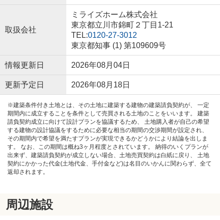
ミライズホーム株式会社
東京都立川市錦町２丁目1-21
取扱会社
TEL:
0120-27-3012
東京都知事 (1) 第109609号
情報更新日
2026年08月04日
更新予定日
2026年08月18日
※建築条件付き土地とは、その土地に建築する建物の建築請負契約が、 一定
期間内に成立することを条件として売買される土地のことをいいます。 建築
請負契約成立に向けて設計プランを協議するため、 土地購入者が自己の希望
する建物の設計協議をするために必要な相当の期間の交渉期間が設定され、
その期間内で希望を満たすプランが実現できるかどうかにより結論を出しま
す。 なお、この期間は概ね3ヶ月程度とされています。 納得のいくプランが
出来ず、建築請負契約が成立しない場合、土地売買契約は白紙に戻り、 土地
契約にかかった代金(土地代金、手付金など)は名目のいかんに関わらず、全て
返却されます。
周辺施設