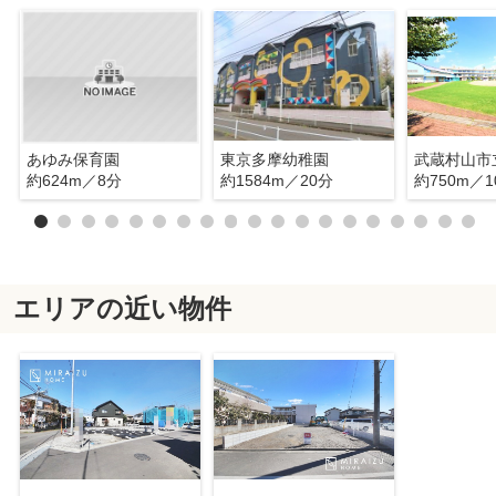
あゆみ保育園
東京多摩幼稚園
約624m／8分
約1584m／20分
約750m／1
エリアの近い物件