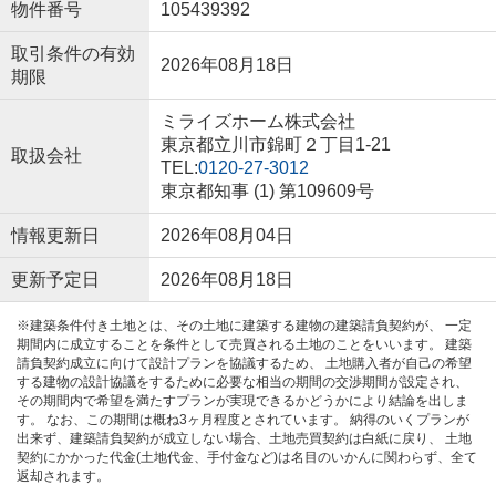
物件番号
105439392
取引条件の有効
2026年08月18日
期限
ミライズホーム株式会社
東京都立川市錦町２丁目1-21
取扱会社
TEL:
0120-27-3012
東京都知事 (1) 第109609号
情報更新日
2026年08月04日
更新予定日
2026年08月18日
※建築条件付き土地とは、その土地に建築する建物の建築請負契約が、 一定
期間内に成立することを条件として売買される土地のことをいいます。 建築
請負契約成立に向けて設計プランを協議するため、 土地購入者が自己の希望
する建物の設計協議をするために必要な相当の期間の交渉期間が設定され、
その期間内で希望を満たすプランが実現できるかどうかにより結論を出しま
す。 なお、この期間は概ね3ヶ月程度とされています。 納得のいくプランが
出来ず、建築請負契約が成立しない場合、土地売買契約は白紙に戻り、 土地
契約にかかった代金(土地代金、手付金など)は名目のいかんに関わらず、全て
返却されます。