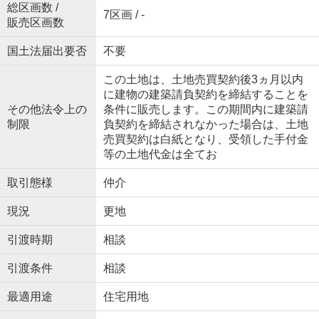
総区画数 /
7区画 / -
販売区画数
国土法届出要否
不要
この土地は、土地売買契約後3ヵ月以内
に建物の建築請負契約を締結することを
その他法令上の
条件に販売します。この期間内に建築請
制限
負契約を締結されなかった場合は、土地
売買契約は白紙となり、受領した手付金
等の土地代金は全てお
取引態様
仲介
現況
更地
引渡時期
相談
引渡条件
相談
最適用途
住宅用地