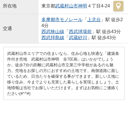
所在地
東京都
武蔵村山市
神明
４丁目4-24
多摩都市モノレール
「
上北台
」駅 徒歩2
4分
交通
西武狭山線
「
西武球場前
」駅 徒歩43分
西武拝島線
「
武蔵砂川
」駅 徒歩43分
武蔵村山市エリアでの住まいなら、住み心地も快適な「建築条
件付き売地 武蔵村山市神明 全7区画」はいかがでしょう
か。徒歩7分の距離に武蔵村山市立第三中学校があるのも魅
力。売地をお探しの方におすすめの土地です。南側道路に面し
ているため、日当たりを確保する事ができます。新しい土地に
移り住み、今までよりも充実した暮らしを実現しましょう。土
地情報は当社でお探しいただけます。まずはお気軽にご連絡く
ださい(#^^#)