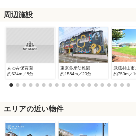
周辺施設
あゆみ保育園
東京多摩幼稚園
約624m／8分
約1584m／20分
約750m／1
エリアの近い物件