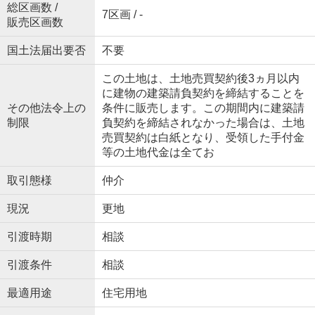
総区画数 /
7区画 / -
販売区画数
国土法届出要否
不要
この土地は、土地売買契約後3ヵ月以内
に建物の建築請負契約を締結することを
その他法令上の
条件に販売します。この期間内に建築請
制限
負契約を締結されなかった場合は、土地
売買契約は白紙となり、受領した手付金
等の土地代金は全てお
取引態様
仲介
現況
更地
引渡時期
相談
引渡条件
相談
最適用途
住宅用地