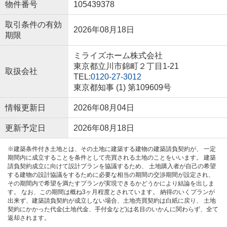
物件番号
105439378
取引条件の有効
2026年08月18日
期限
ミライズホーム株式会社
東京都立川市錦町２丁目1-21
取扱会社
TEL:
0120-27-3012
東京都知事 (1) 第109609号
情報更新日
2026年08月04日
更新予定日
2026年08月18日
※建築条件付き土地とは、その土地に建築する建物の建築請負契約が、 一定
期間内に成立することを条件として売買される土地のことをいいます。 建築
請負契約成立に向けて設計プランを協議するため、 土地購入者が自己の希望
する建物の設計協議をするために必要な相当の期間の交渉期間が設定され、
その期間内で希望を満たすプランが実現できるかどうかにより結論を出しま
す。 なお、この期間は概ね3ヶ月程度とされています。 納得のいくプランが
出来ず、建築請負契約が成立しない場合、土地売買契約は白紙に戻り、 土地
契約にかかった代金(土地代金、手付金など)は名目のいかんに関わらず、全て
返却されます。