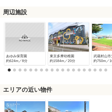
周辺施設
あゆみ保育園
東京多摩幼稚園
約624m／8分
約1584m／20分
約750m／1
エリアの近い物件