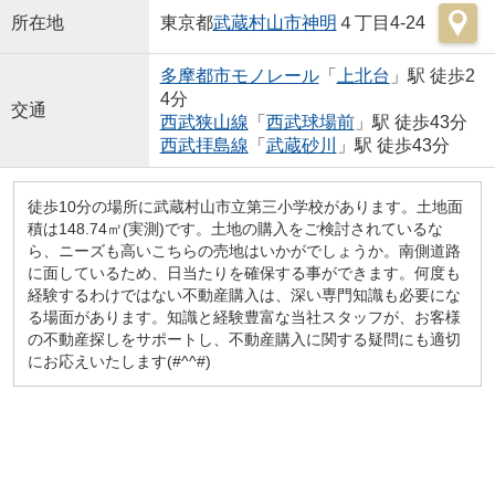
所在地
東京都
武蔵村山市
神明
４丁目4-24
多摩都市モノレール
「
上北台
」駅 徒歩2
4分
交通
西武狭山線
「
西武球場前
」駅 徒歩43分
西武拝島線
「
武蔵砂川
」駅 徒歩43分
徒歩10分の場所に武蔵村山市立第三小学校があります。土地面
積は148.74㎡(実測)です。土地の購入をご検討されているな
ら、ニーズも高いこちらの売地はいかがでしょうか。南側道路
に面しているため、日当たりを確保する事ができます。何度も
経験するわけではない不動産購入は、深い専門知識も必要にな
る場面があります。知識と経験豊富な当社スタッフが、お客様
の不動産探しをサポートし、不動産購入に関する疑問にも適切
にお応えいたします(#^^#)