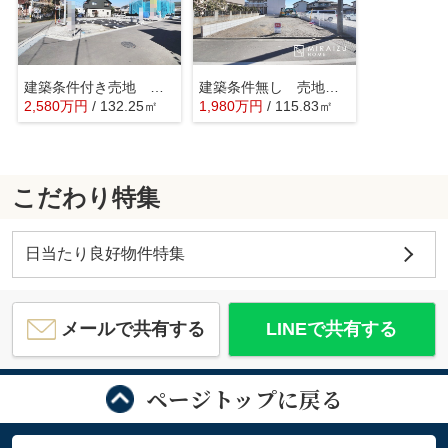
建築条件付き売地 武蔵村山市残堀 第13期 全2区画
建築条件無し 売地 武蔵村山市榎2丁目 全2区画
2,580
万
円
/ 132.25㎡
1,980
万
円
/ 115.83㎡
こだわり特集
日当たり良好物件特集
メールで共有する
LINEで共有する
ページトップに戻る