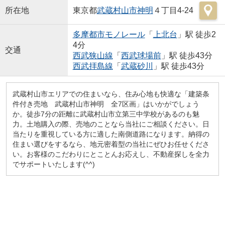
所在地
東京都
武蔵村山市
神明
４丁目4-24
多摩都市モノレール
「
上北台
」駅 徒歩2
4分
交通
西武狭山線
「
西武球場前
」駅 徒歩43分
西武拝島線
「
武蔵砂川
」駅 徒歩43分
武蔵村山市エリアでの住まいなら、住み心地も快適な「建築条
件付き売地 武蔵村山市神明 全7区画」はいかがでしょう
か。徒歩7分の距離に武蔵村山市立第三中学校があるのも魅
力。土地購入の際、売地のことなら当社にご相談ください。日
当たりを重視している方に適した南側道路になります。納得の
住まい選びをするなら、地元密着型の当社にぜひお任せくださ
い。お客様のこだわりにとことんお応えし、不動産探しを全力
でサポートいたします(^^)