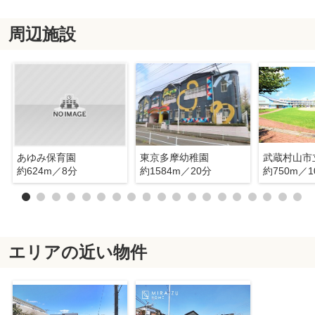
周辺施設
あゆみ保育園
東京多摩幼稚園
約624m／8分
約1584m／20分
約750m／1
エリアの近い物件