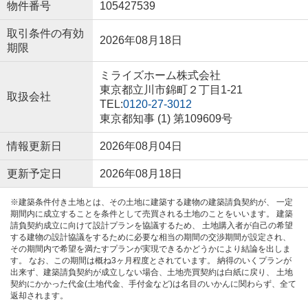
物件番号
105427539
取引条件の有効
2026年08月18日
期限
ミライズホーム株式会社
東京都立川市錦町２丁目1-21
取扱会社
TEL:
0120-27-3012
東京都知事 (1) 第109609号
情報更新日
2026年08月04日
更新予定日
2026年08月18日
※建築条件付き土地とは、その土地に建築する建物の建築請負契約が、 一定
期間内に成立することを条件として売買される土地のことをいいます。 建築
請負契約成立に向けて設計プランを協議するため、 土地購入者が自己の希望
する建物の設計協議をするために必要な相当の期間の交渉期間が設定され、
その期間内で希望を満たすプランが実現できるかどうかにより結論を出しま
す。 なお、この期間は概ね3ヶ月程度とされています。 納得のいくプランが
出来ず、建築請負契約が成立しない場合、土地売買契約は白紙に戻り、 土地
契約にかかった代金(土地代金、手付金など)は名目のいかんに関わらず、全て
返却されます。