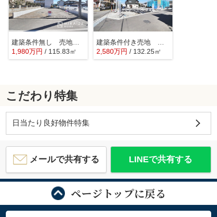
建築条件無し 売地 武蔵村山市榎2丁目 全2区画
建築条件付き売地 武蔵村山市残堀 第13期 全2区画
1,980
万
円
/ 115.83㎡
2,580
万
円
/ 132.25㎡
こだわり特集
日当たり良好物件特集
メールで共有する
LINEで共有する
ページトップに戻る