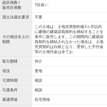
総区画数 /
7区画 / -
販売区画数
国土法届出要否
不要
この土地は、土地売買契約後3ヵ月以内
に建物の建築請負契約を締結することを
その他法令上の
条件に販売します。この期間内に建築請
制限
負契約を締結されなかった場合は、土地
売買契約は白紙となり、受領した手付金
等の土地代金は全てお
取引態様
仲介
現況
更地
引渡時期
相談
引渡条件
相談
最適用途
住宅用地