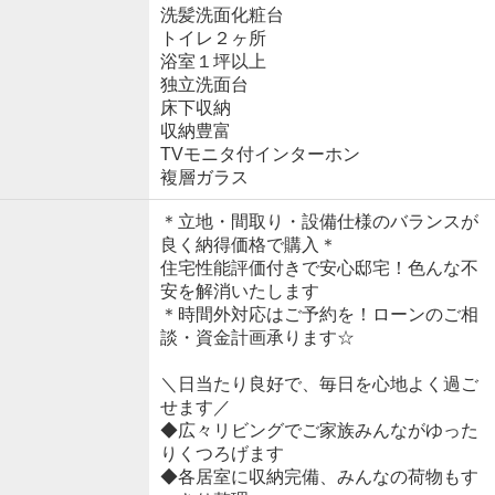
洗髪洗面化粧台
トイレ２ヶ所
浴室１坪以上
独立洗面台
床下収納
収納豊富
TVモニタ付インターホン
複層ガラス
＊立地・間取り・設備仕様のバランスが
良く納得価格で購入＊
住宅性能評価付きで安心邸宅！色んな不
安を解消いたします
＊時間外対応はご予約を！ローンのご相
談・資金計画承ります☆
＼日当たり良好で、毎日を心地よく過ご
せます／
◆広々リビングでご家族みんながゆった
りくつろげます
◆各居室に収納完備、みんなの荷物もす