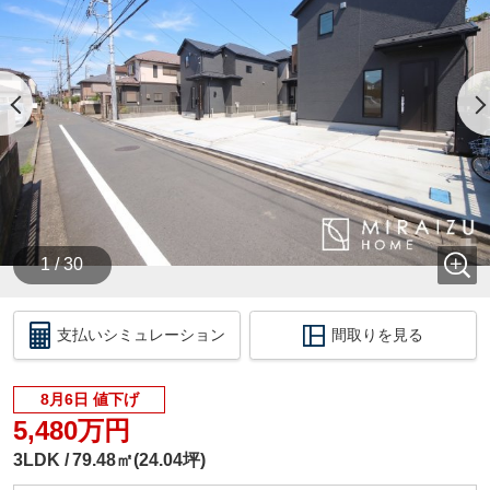
他社様でローンが通らなかったお客様
持病でお薬を飲んでいるお客様
持ち家をあきらめているお客様
購入できるか？ご不安なお客様
ぜひミライズホームに一度ご相談下さい☆彡
豊富な提携金融機関から、お客様に合ったプランを
コンサルティング致します！
親身にサポートさせて頂きますので、腹を割ってな
んでもお話ししましょう！！
今のお悩みをぜひ聞かせてください☆彡
1 / 30
◆◆◆◆◆ 現地見学会を開催中 ◆◆◆◆◆
平日・休日問わず、いつでもご見学が出来ます♪
支払いシミュレーション
間取りを見る
ミライズホーム株式会社は、
お客様に寄り添って、お客様のご都合に合わせてい
8月6日 値下げ
つでもご案内させて頂きます。
お仕事終わりなどの夜間や早朝などお気軽にご相談
5,480万円
ください♪
3LDK
79.48㎡(24.04坪)
（時間外の対応は、事前にご予約を頂いたお客様限