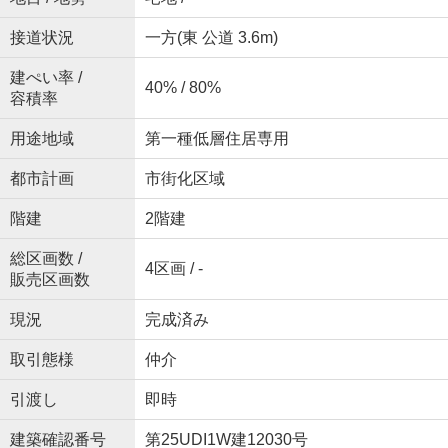
接道状況
一方(東 公道 3.6m)
建ぺい率 /
40% / 80%
容積率
用途地域
第一種低層住居専用
都市計画
市街化区域
階建
2階建
総区画数 /
4区画 / -
販売区画数
現況
完成済み
取引態様
仲介
引渡し
即時
建築確認番号
第25UDI1W建12030号