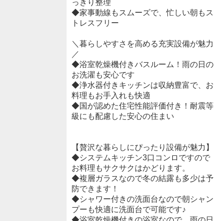
っきり整理
◆家事動線もスムーズで、忙しい朝もス
トレスフリー
＼暮らしやすさを高める充実設備が魅力
／
◆浴室乾燥機付きバスルーム！雨の日の
お洗濯も安心です
◆浄水器付きキッチンは収納豊富で、お
料理もお手入れも快適
◆国が認めた住宅性能評価付き！耐震等
級にも配慮した安心の住まい
【贅沢な暮らしにぴったり設備が魅力】
◆システムキッチン3口コンロですので
お料理もサクサクはかどります。
◆複層ガラスなので冬の結露も多少は予
防できます！
◆シャワー付きの洗面台なので朝シャン
プーも快適に洗面台で可能です♪
◆浴室乾燥機付きの浴室なので、雨の日