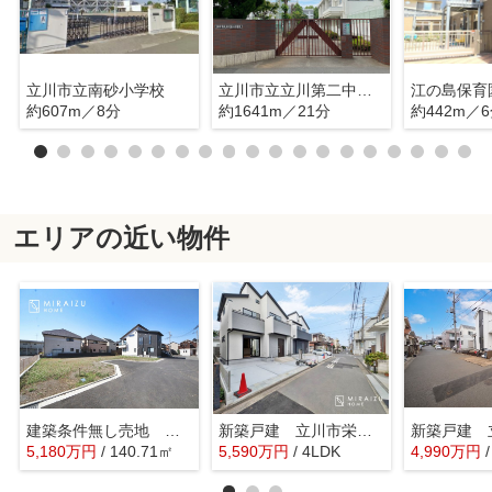
立川市立南砂小学校
立川市立立川第二中学校
江の島保育
約607m／8分
約1641m／21分
約442m／
エリアの近い物件
建築条件無し売地 立川市柏町 2丁目 全2区画
新築戸建 立川市栄町4丁目 全2棟
5,180
万
円
/ 140.71㎡
5,590
万
円
/ 4LDK
4,990
万
円