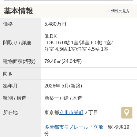
基本情報
情報の見方
価格
5,480万円
3LDK
間取り / 詳細
LDK 16.0帖 1室
/
洋室 6.0帖 1室
/
洋室 4.5帖 1室
/
洋室 4.5帖 1室
建物面積(坪数)
79.48㎡(24.04坪)
向き
-
築年月
2026年 5月(新築)
種別 / 構造
新築一戸建 / 木造
所在地
東京都
立川市
栄町
２丁目
多摩都市モノレール
「
立飛
」駅 徒歩19
分