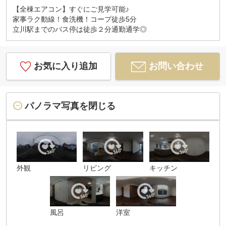
定のサービスです）
【全棟エアコン】すぐにご見学可能♪
家事ラク動線！食洗機！コープ徒歩5分
◆最寄りの駅、ご自宅への無料送迎サービス♪
立川駅までのバス停は徒歩２分通勤通学◎
◆お子様がいらっしゃるご家族様チャイルドシート
ございます♪
◆ご両親様揃ってのご見学も最大7人乗りの大型車で
ご案内可能です♪
お気に入り追加
お問い合わせ
☆実際に見て、触れて感じる
安心のお住まい探しを体験して下さい♪
☆物件情報だけでなく、地域の特色などなど
パノラマ写真を閉じる
エリア情報もお伝え出来たら嬉しいです♪
当社ミライズホーム株式会社 スタッフ一同
お客様１人１人に合った、『明るい未来図』を
ご提案させて頂きます。
外観
リビング
キッチン
お気軽にお問合せくださいませ♪
お待ちしております♪
風呂
洋室