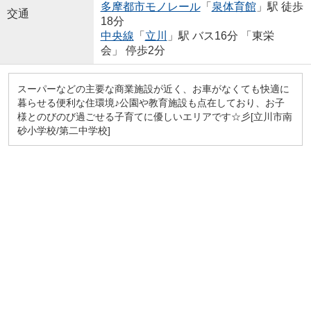
多摩都市モノレール
「
泉体育館
」駅 徒歩
交通
18分
中央線
「
立川
」駅 バス16分 「東栄
会」 停歩2分
スーパーなどの主要な商業施設が近く、お車がなくても快適に
暮らせる便利な住環境♪公園や教育施設も点在しており、お子
様とのびのび過ごせる子育てに優しいエリアです☆彡[立川市南
砂小学校/第二中学校]