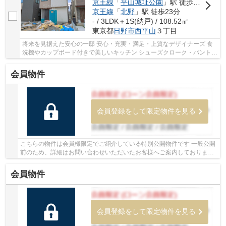
京王線
「
平山城址公園
」駅 徒歩15分
京王線
「
北野
」駅 徒歩23分
- / 3LDK＋1S(納戸) / 108.52㎡
東京都
日野市
西平山
３丁目
将来を見据えた安心の一邸 安心・充実・満足・上質なデザイナーズ 食
洗機やカップボード付きで美しいキッチン シューズクローク・パントリ
ー収納豊富ですね！
会員物件
会員登録をして限定物件を見る
こちらの物件は会員様限定でご紹介している特別公開物件です 一般公開
前のため、詳細はお問い合わせいただいたお客様へご案内しております
少しでもご興味をお持ちの方は、お早めにお...
会員物件
会員登録をして限定物件を見る