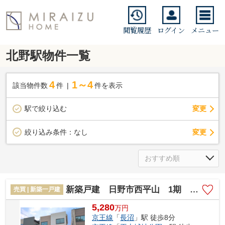
閲覧履歴
ログイン
メニュー
北野駅物件一覧
4
1～4
該当物件数
件
件を表示
駅で絞り込む
変更
変更
絞り込み条件：
なし
新築戸建 日野市西平山 1期 全4棟
売買 | 新築一戸建
5,280
万
円
京王線
「
長沼
」駅 徒歩8分