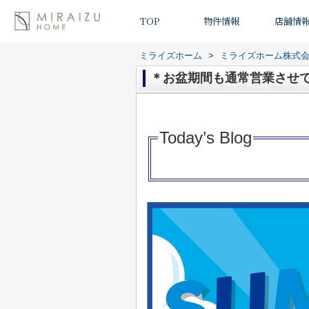
TOP
物件情報
店舗情
ミライズホーム
>
ミライズホーム株式
＊お盆期間も通常営業させ
Today’s Blo
g